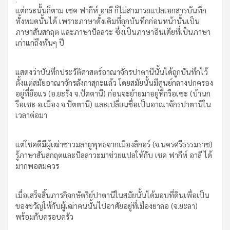
แต่กระนั้นก็ตาม เชค ฟากีห์ อาลี ก็ไม่สามารถแปลเอกสารบันทึก
ทั้งหมดนั้นได้ เพราะภาษาดั้งเดิมที่ถูกบันทึกก่อนหน้านั้นเป็น
ภาษาสันสกฤต และภาษาปัลลวะ ซึ่งเป็นภาษาอินเดียที่เป็นภาษา
เก่าแก่ถึงพันๆ ปี
แสดงว่าบันทึกประวัติศาสตร์อาณาจักรปาตานีนั้นได้ถูกบันทึกไว้
ตั้งแต่สมัยอาณาจักรลังกาสุกะแล้ว โดยสมัยนั้นมีศูนย์กลางปกครอง
อยู่ที่ยือแร (อ.ยะรัง จ.ปัตตานี) ก่อนจะย้ายมาอยู่ที่กรือเซะ (บ้านก
รือเซะ อ.เมือง จ.ปัตตานี) และเปลี่ยนชื่อเป็นอาณาจักรปาตานีใน
เวลาต่อมา
แต่โชคดีมีผู้เฒ่าชาวมลายูพุทธจากเมืองลิกอร์ (จ.นครศรีธรรมราช)
รู้ภาษาสันสกฤตและปัลลาวะมาช่วยแปลให้กับ เชค ฟากีห์ อาลี ได้
มากพอสมควร
เมื่อเสร็จสิ้นภารกิจกษัตริย์ปาตานีในสมัยนั้นได้มอบที่ดินเพื่อเป็น
ของขวัญให้กับผู้เฒ่าฅนนั้นไปอาศัยอยู่ที่เมืองยาลอ (จ.ยะลา)
พร้อมกับครอบครัว