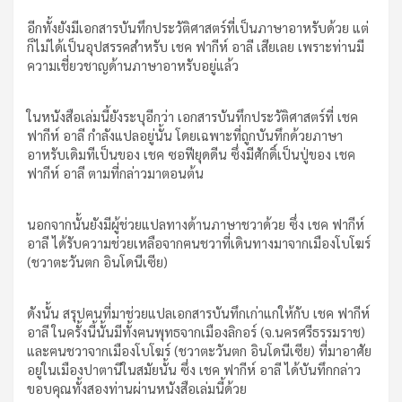
อีกทั้งยังมีเอกสารบันทึกประวัติศาสตร์ที่เป็นภาษาอาหรับด้วย แต่
ก็ไม่ได้เป็นอุปสรรคสำหรับ เชค ฟากีห์ อาลี เสียเลย เพราะท่านมี
ความเชี่ยวชาญด้านภาษาอาหรับอยู่แล้ว
ในหนังสือเล่มนี้ยังระบุอีกว่า เอกสารบันทึกประวัติศาสตร์ที่ เชค
ฟากีห์ อาลี กำลังแปลอยู่นั้น โดยเฉพาะที่ถูกบันทึกด้วยภาษา
อาหรับเดิมทีเป็นของ เชค ซอฟียุดดีน ซึ่งมีศักดิ์เป็นปู่ของ เชค
ฟากีห์ อาลี ตามที่กล่าวมาตอนต้น
นอกจากนั้นยังมีผู้ช่วยแปลทางด้านภาษาชวาด้วย ซึ่ง เชค ฟากีห์
อาลี ได้รับความช่วยเหลือจากฅนชวาที่เดินทางมาจากเมืองโบโฆร์
(ชวาตะวันตก อินโดนีเซีย)
ดังนั้น สรุปฅนที่มาช่วยแปลเอกสารบันทึกเก่าแก่ให้กับ เชค ฟากีห์
อาลี ในครั้งนี้นั้นมีทั้งฅนพุทธจากเมืองลิกอร์ (จ.นครศรีธรรมราช)
และฅนชวาจากเมืองโบโฆร์ (ชวาตะวันตก อินโดนีเซีย) ที่มาอาศัย
อยู่ในเมืองปาตานีในสมัยนั้น ซึ่ง เชค ฟากีห์ อาลี ได้บันทึกกล่าว
ขอบคุณทั้งสองท่านผ่านหนังสือเล่มนี้ด้วย