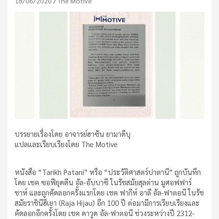
18/06/2020
The Motive
บรรยายเรื่องโดย อาจารย์ฮาซัน ยามาดีบุ
แปลและเรียบเรียงโดย The Motive
หนังสือ “Tarikh Patani” หรือ “ประวัติศาสตร์ปาตานี” ถูกบันทึก
โดย เชค ซอฟียุดดีน อัล-อับบาซี ในรัชสมัยสุลต่าน มูศอฟฟาร์
ชาห์ และถูกคัดลอกครั้งแรกโดย เชค ฟากีห์ อาลี อัล-ฟาตอนี ในรัช
สมัยราชินีฮีเยา (Raja Hijau) อีก 100 ปี ต่อมามีการเรียบเรียงและ
คัดลอกอีกครั้งโดย เชค ดาวูด อัล-ฟาตอนี ช่วงระหว่างปี 2312-