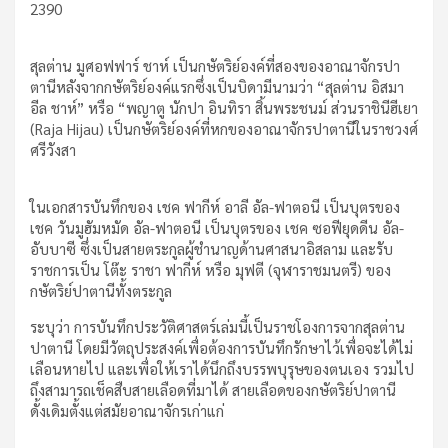
2390
สุลต่าน มูศอฟฟาร์ ชาห์ เป็นกษัตริย์องค์ที่สองของอาณาจักรปา
ตานีหลังจากกษัตริย์องค์แรกซึ่งเป็นบิดามีนามว่า “สุลต่าน อิสมา
อีล ชาห์” หรือ “พญาตู นักปา อินทิรา สิ้นพระชนม์ ส่วนราชินีฮีเยา
(Raja Hijau) เป็นกษัตริย์องค์ที่หกของอาณาจักรปาตานีในราชวงศ์
ศรีวังสา
ในเอกสารบันทึกของ เชค ฟากีห์ อาลี อัล-ฟาตอนี เป็นบุตรของ
เชค วันมูฮัมหมัด อัล-ฟาตอนี เป็นบุตรของ เชค ซอฟียุดดีน อัล-
อับบาซี ซึ่งเป็นสายตระกูลผู้ชำนาญด้านศาสนาอิสลาม และรับ
ราชการเป็น โต๊ะ ราชา ฟากีห์ หรือ มุฟตี (จุฬาราชมนตรี) ของ
กษัตริย์ปาตานีทั้งตระกูล
ระบุว่า การบันทึกประวัติศาสตร์เล่มนี้เป็นราชโองการจากสุลต่าน
ปาตานี โดยมีวัตถุประสงค์เพื่อต้องการบันทึกรักษาไว้เพื่อจะได้ไม่
เลือนหายไป และเพื่อให้เราได้นึกถึงบรรพบุรุษของตนเอง รวมไป
ถึงสามารถเช็คสืบสายเลือดที่มาได้ สายเลือดของกษัตริย์ปาตานี
ดั้งเดิมตั้งแต่สมัยอาณาจักรเก่าแก่
.