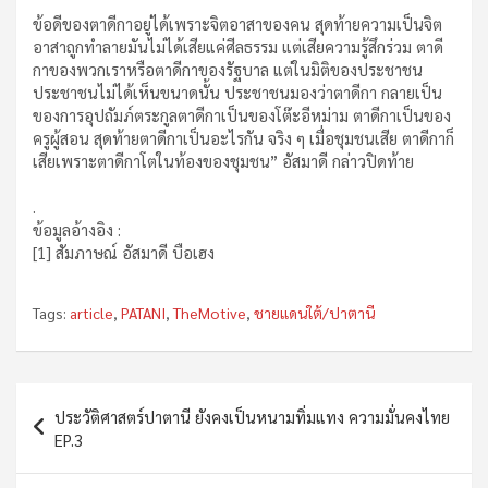
ข้อดีของตาดีกาอยู่ได้เพราะจิตอาสาของคน สุดท้ายความเป็นจิต
อาสาถูกทำลายมันไม่ได้เสียแค่ศีลธรรม แต่เสียความรู้สึกร่วม ตาดี
กาของพวกเราหรือตาดีกาของรัฐบาล แต่ในมิติของประชาชน
ประชาชนไม่ได้เห็นขนาดนั้น ประชาชนมองว่าตาดีกา กลายเป็น
ของการอุปถัมภ์ตระกูลตาดีกาเป็นของโต๊ะอีหม่าม ตาดีกาเป็นของ
ครูผู้สอน สุดท้ายตาดีกาเป็นอะไรกัน จริง ๆ เมื่อชุมชนเสีย ตาดีกาก็
เสียเพราะตาดีกาโตในท้องของชุมชน” อัสมาดี กล่าวปิดท้าย
.
ข้อมูลอ้างอิง :
[1] สัมภาษณ์ อัสมาดี บือเฮง
Tags:
article
,
PATANI
,
TheMotive
,
ชายแดนใต้/ปาตานี
Post
ประวัติศาสตร์ปาตานี ยังคงเป็นหนามทิ่มแทง ความมั่นคงไทย
navigation
EP.3