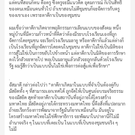
แต่คนที่สอนก็คน คือครู ซึ่งครูจะมีแนวคิด อุดมการณ์ ก็เป็นสิทธิ
ของคนเหมือนคนทั่วไป ถ้าเขาสอนไม่ดีชุมชนก็จะจัดการกับครู
ของเขาเอง เพราะตาดีกาเป็นของชุมชน
ผมเชื่อว่าตาดีกาเกิดจากพฤติกรรมการเลียนแบบของสังคม หนึ่ง
หมู่บ้านที่มีความก้าวหน้าที่คิดว่าต้องมีระบบโรงเรียนเองที่ถูก
จัดการโดยชุมชน จะเรียกโรงเรียนมลายู หรือตาดีกาก็แล้วแต่ต่างก็
เป็นโรงเรียนที่ถูกจัดการโดยคนในชุมชน ตาดีกาไม่ใช่เป็นมิติของ
การสู้ไม่ใช่เป็นการขยับไปข้างหน้า แต่ตาดีกาเป็นมิติของการรักษา
คงไว้กลัวจะหายไป พอเป็นมลายูแล้วกลัวจะถูกกลืนด้วยโรงเรียน
รัฐ ผมรู้สึกว่าเป็นแบบนั้นไม่ใช่เพื่อการต่อสู้แต่เพื่อรักษา”
.
อัสมาดี กล่าวต่อไปว่า “ตาดีกาเกิดมาในแบบที่จำเป็นต้องคู่กับ
มัสยิดทั้ง ๆ ที่สามารถเอกเทศได้ ถูกจัดให้เป็นศูนย์อบรมจริยธรรม
ของมัสยิด สุดท้ายตาดีกาเป็นสถาบันที่อยู่ภายใต้โครงสร้าง
มหาดไทย มัสยิดอยู่ภายใต้กระทรวงมหาดไทย นี้คือสิ่งที่แปลกมาก
ถ้าจะเรียกร้องการพัฒนาจากรัฐมันก็ยากเหมือนกัน มันอยู่ใน
โครงสร้างมหาดไทยไม่ใช่ศึกษาธิการ จะพัฒนาในปาตานีก็ไม่มี
อำนาจจริง ๆ ในแบบที่เคยเป็น ในแบบที่เป็นของชุมชนจริง ๆ
ไม่มี