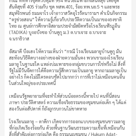
กรณี ที่ทหารชุดควบคุมที่ 954 หน่วยเฉพาะกิจสันติสุข โดยชุด
สันติสุขที่ 405 ร่วมกับ ชุด ทสพ.401, ร้อย.ทพ.นย.5 ฯ และพระ
สมุห์จิรพนธ์ ธมมจาโร เจ้าอาวาสวัดอุไรรัตนารามฯ ดำเนินกิจกรรม
“ครูช่วยสอน” ให้ความรู้เกี่ยวกับประวัติความเป็นมาของธงชาติ
ไทย ณ ศูนย์การศึกษาอิสลามประจำมัสยิดหรือโรงเรียนฟัรฎูอีน
(TADIKA) บูงอบังซอ บ้านดูกู ม.3 ต.บาเจาะ อ.บาเจาะ
จ.นราธิวาส
อัสมาดี บือเฮง ให้ความเห็นว่า “กรณี โรงเรียนมลายูบ้านดูกู มัน
สะท้อนวิธีคิดบางอย่างของฝ่ายความมั่นคง พวกเขามองโรงเรียน
มลายู ในฐานะใด แหล่งบ่มเพาะของกลุ่มขบวนการใช่หรือไม่ สิ่งที่
รัฐไม่มีวันจัดการได้คือความรู้สึกความเป็นมลายู หากถามมลายูเป็น
อย่างไร ก็คงไม่มีใครตอบชัดไปมากกว่า การที่เราไม่เหมือนคนอื่น
ในส่วนใหญ่ของประเทศนี้
เหมือนรัฐพยายามที่จะทำให้ส่วนน้อยตรงนี้หายไป คนที่นี่สอน
ภาษา ประวัติศาสตร์ ความเชื่อจริยธรรมของชุมชนต่อเด็ก ๆ ได้แค่
สองวันต่อสัปดาห์ ก็ยังถูกรบกวนไม่ขาดหาย
โรงเรียนมลายู – ตาดีกา เกิดจากการออกแบบของชุมชนชาวมลายู
ที่ก่อเกิดเรียงร้อยกัน ด้วยพื้นฐานวัฒนธรรมความเชื่อที่เหมือนกัน
สิ่งที่สำคัญต่อการก่อเกิด คือ ธรรมนูญชุมชน / Hukum Adat-