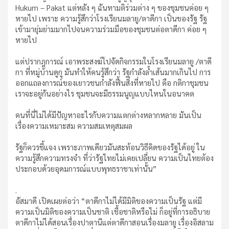
Hukum – Pakat แต่หลัง ๆ ฉันทามติร่วมต่าง ๆ ของชุมชนค่อย ๆ
หายไป เพราะ ความรู้สึกว่าโรงเรียนมลายู/ตาดีกา เป็นของรัฐ รัฐ
เข้ามายุ่มย่ามมากไปจนความร่วมมือของชุมชนต่อตาดีกา ค่อย ๆ
หายไป
แต่ปรากฎการณ์ เอาพระสงฆ์ไปจัดกิจกรรมในโรงเรียนมลายู /ตาดี
กา ที่หมู่บ้านดูกู มันทำให้คนรู้สึกว่า รัฐกำลังล้ำเส้นมากเกินไป การ
ออกแถลงการณ์ของเยาวชนกำลังฟื้นสิ่งที่หายไป คือ กติกาชุมชน
เราจะอยู่กันอย่างไร ชุมชนจะมีธรรมนูญแบบไหนในอนาคต
คนที่นี่ไม่ได้มีปัญหาอะไรกับความแตกต่างหลากหลาย มันเป็น
เรื่องความเหมาะสม ความสมเหตุสมผล
รัฐก็ควรชี้แจง เพราะภาพเดียวมันสะท้อนวิธีคิดของรัฐได้อยู่ ใน
ความรู้สึกความทรงจำ ที่ว่ารัฐไทยไม่เคยเปลี่ยน ความเป็นไทยต้อง
ประกอบด้วยอุดมการณ์แบบพุทธราชาเท่านั้น”
.
อัสมาดี เปิดเผยต่อว่า “ตาดีกาไม่ได้มีมิติของความเป็นรัฐ แต่มี
ความเป็นมิติของความเป็นชาติ เชื้อชาติหรือไม่ ก็อยู่ที่การอธิบาย
ตาดีกาไม่ได้สอนเรื่องปาตานีแต่ตาดีกาสอนเรื่องมลายู เรื่องอิสลาม