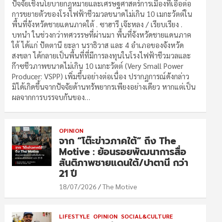
ปัจจัยเชิงนโยบายกฎหมายและเศรษฐศาสตร์การเมืองที่เอื้อต่อ
การขยายตัวของโรงไฟฟ้าชีวมวลขนาดไม่เกิน 10 เมกะวัตต์ใน
พื้นที่จังหวัดชายแดนภาคใต้ . ซาฮารี เจ๊ะหลง / เรียบเรียง .
บทนำ ในช่วงกว่าทศวรรษที่ผ่านมา พื้นที่จังหวัดชายแดนภาค
ใต้ ได้แก่ ปัตตานี ยะลา นราธิวาส และ 4 อำเภอของจังหวัด
สงขลา ได้กลายเป็นพื้นที่ที่มีการลงทุนในโรงไฟฟ้าชีวมวลและ
ก๊าซชีวภาพขนาดไม่เกิน 10 เมกะวัตต์ (Very Small Power
Producer: VSPP) เพิ่มขึ้นอย่างต่อเนื่อง ปรากฏการณ์ดังกล่าว
มิได้เกิดขึ้นจากปัจจัยด้านทรัพยากรเพียงอย่างเดียว หากแต่เป็น
ผลจากการบรรจบกันของ…
OPINION
จาก “โต๊ะข่าวภาคใต้” ถึง The
Motive : ย้อนรอยพัฒนาการสื่อ
สันติภาพชายแดนใต้/ปาตานี กว่า
21 ปี
18/07/2026
The Motive
LIFESTYLE
OPINION
SOCIAL&CULTURE