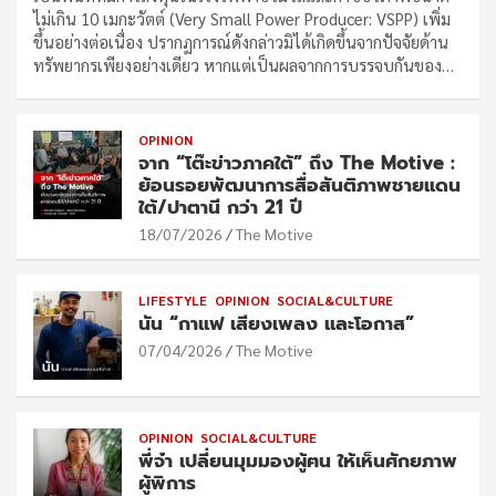
ไม่เกิน 10 เมกะวัตต์ (Very Small Power Producer: VSPP) เพิ่ม
ขึ้นอย่างต่อเนื่อง ปรากฏการณ์ดังกล่าวมิได้เกิดขึ้นจากปัจจัยด้าน
ทรัพยากรเพียงอย่างเดียว หากแต่เป็นผลจากการบรรจบกันของ…
OPINION
จาก “โต๊ะข่าวภาคใต้” ถึง The Motive :
ย้อนรอยพัฒนาการสื่อสันติภาพชายแดน
ใต้/ปาตานี กว่า 21 ปี
18/07/2026
The Motive
LIFESTYLE
OPINION
SOCIAL&CULTURE
นัน “กาแฟ เสียงเพลง และโอกาส”
07/04/2026
The Motive
OPINION
SOCIAL&CULTURE
พี่จ๋า เปลี่ยนมุมมองผู้ฅน ให้เห็นศักยภาพ
ผู้พิการ