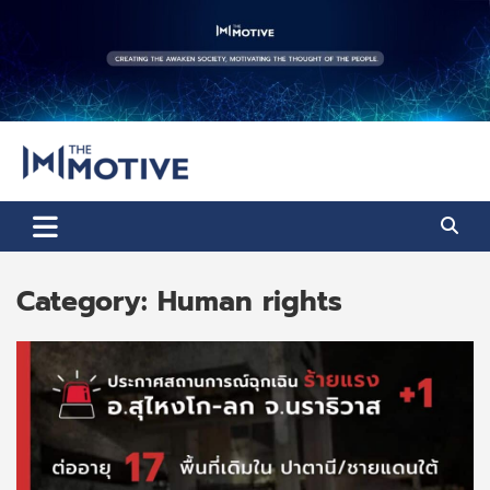
Skip
to
content
The Motive
The Motive 1
Category:
Human rights