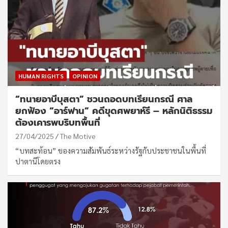
HUMAN RIGHTS
OPINION
“ทนายอาบีบุสตา” ชวนถอดบทเรียนกรณี ศาล
ยกฟ้อง “อาร์ฟาน” คดีขุดศพยาห์รี – หลักนิติธรรม
ต้องเคารพบริบทพื้นที่
27/04/2025
The Motive
“บทสะท้อน” ของความสัมพันธ์ระหว่างรัฐกับประชาชนในพื้นที่
ปาตานีโดยตรง