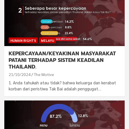
HUMAN RIGHTS
MELAYU
KEPERCAYAAN/KEYAKINAN MASYARAKAT
PATANI TERHADAP SISTEM KEADILAN
THAILAND.
21/10/2024
The Motive
1. Anda tahukah atau tidak? bahwa keluarga dan kerabat
korban dari peristiwa Tak Bai adalah penggugat…