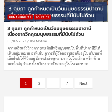
HUMAN RIGHTS
POLITICS
3 กุมภา ถูกกำหนดเป็นวันมนุษยธรรมปาตานี
เนื่องจากวิกฤตมนุษยธรรมที่มีนับไม่ถ้วน
05/02/2023
The Motive
ความจริงแล้ววิกฤตการละเมิดสิทธิมนุษยชนในพื้นที่ปาตานีมีให้
เห็นอยู่มากมาย อาทิเช่น ภาวะที่ผู้ถือออาวุธอาศัยอยู่ในบริเวณที่
เด็กกำลังใช้ชีวิตอยู่ มีการตั้งค่ายทหารภายในโรงเรียน หรือ ด้าน
นอกใกล้ๆ กำแพงโรงเรียน การตั้งค่ายอยู่ในโรงพยาบาล
Posts
1
2
…
7
Next
pagination