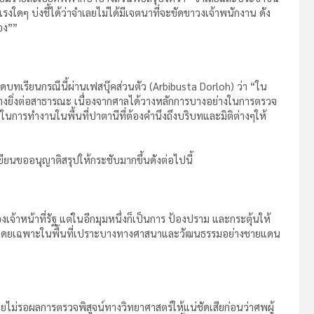
ๆ บ่งชี้ได้ว่าจำเลยไม่ได้มีเจตนาที่จะขัดขาวงเจ้าพนักงาน ดัง
อง””
เรียนกรณีนี้ผ่านเฟสบุ๊คส่วนตัว (Arbibusta Dorloh) ว่า “ใน
งยิ่งต่อสาธารณะ เนื่องจากศาลได้วางหลักการบางอย่างในการตรวจ
ฐในการทำงานในพื้นที่ปาตานีที่ต้องคำนึงถึงบริบทและมิติต่างๆให้
ียนขออนุญาติสรุปให้กระชับมากขึ้นดังต่อไปนี้
้าหน้าที่รัฐ แต่ในอีกมุมหนึ่งก็เป็นการ ป้องปราม และกระตุ้นให้
รม โดยเฉพาะในพื้นที่เปราะบางทางศาสนาและวัฒนธรรมอย่างชายแดน
ยไม่รอผลการตรวจพิสูจน์ทางวิทยาศาสตร์ให้แน่ชัดเสียก่อนว่าศพผู้