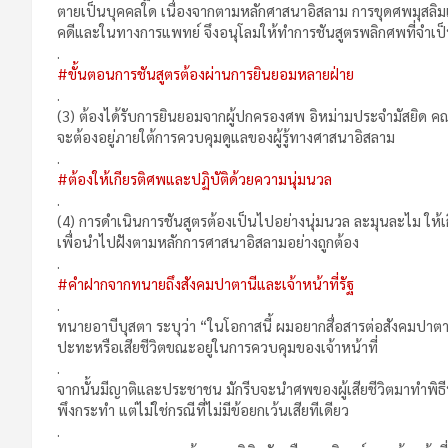
ตายเป็นบุคคลใด เนื่องจากตามหลักศาสนาอิสลาม การขุดศพมุสลิมเป็
คดีและในทางการแพทย์ จึงอนุโลมให้ทำการชันสูตรพลิกศพที่จำเป็น
.
#ขั้นตอนการชันสูตรต้องผ่านการยินยอมหลายฝ่าย
.
(3) ต้องได้รับการยินยอมจากผู้ปกครองศพ อิหม่ามประจำมัสยิด
จะต้องอยู่ภายใต้การควบคุมดูแลของผู้รู้ทางศาสนาอิสลาม
.
#ต้องให้เกียรติศพและปฏิบัติด้วยความนุ่มนวล
.
(4) การดำเนินการชันสูตรต้องเป็นไปอย่างนุ่มนวล ละมุนละไม ให้เก
เพื่อนำไปฝังตามหลักการศาสนาอิสลามอย่างถูกต้อง
.
#คำฝากจากทนายถึงสังคมปาตานีและเจ้าหน้าที่รัฐ
.
ทนายอาบีบุสตา ระบุว่า “ในโอกาสนี้ ผมอยากสื่อสารต่อสังคมปาตานี
ปะทะหรือเสียชีวิตขณะอยู่ในการควบคุมของเจ้าหน้าที่
.
จากนั้นมีญาติและประชาชน มักรีบจะนำศพของผู้เสียชีวิตมาทำพิธี
พึงกระทำ แต่ไม่ใช่กรณีที่ไม่มีข้อยกเว้นเสียทีเดียว
.