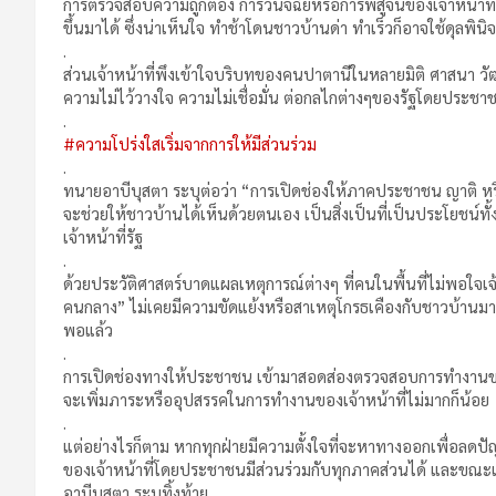
การตรวจสอบความถูกต้อง การวินิจฉัยหรือการพิสูจน์ของเจ้าหน้าที
ขึ้นมาได้ ซึ่งน่าเห็นใจ ทำช้าโดนชาวบ้านด่า ทำเร็วก็อาจใช้ดุลพิน
.
ส่วนเจ้าหน้าที่พึงเข้าใจบริบทของคนปาตานีในหลายมิติ ศาสนา วัฒน
ความไม่ไว้วางใจ ความไม่เชื่อมั่น ต่อกลไกต่างๆของรัฐโดยประชาชนเ
.
#ความโปร่งใสเริ่มจากการให้มีส่วนร่วม
.
ทนายอาบีบุสตา ระบุต่อว่า “การเปิดช่องให้ภาคประชาชน ญาติ ห
จะช่วยให้ชาวบ้านได้เห็นด้วยตนเอง เป็นสิ่งเป็นที่เป็นประโย
เจ้าหน้าที่รัฐ
.
ด้วยประวัติศาสตร์บาดแผลเหตุการณ์ต่างๆ ที่คนในพื้นที่ไม่พอใจเจ้า
คนกลาง” ไม่เคยมีความขัดแย้งหรือสาเหตุโกรธเคืองกับชาวบ้านมาก่
พอแล้ว
.
การเปิดช่องทางให้ประชาชน เข้ามาสอดส่องตรวจสอบการทำงานของ
จะเพิ่มภาระหรืออุปสรรคในการทำงานของเจ้าหน้าที่ไม่มากก็น้อย
.
แต่อย่างไรก็ตาม หากทุกฝ่ายมีความตั้งใจที่จะหาทางออกเพื่อล
ของเจ้าหน้าที่โดยประชาชนมีส่วนร่วมกับทุกภาคส่วนได้ และขณะเ
อาบีบุสตา ระบุทิ้งท้าย