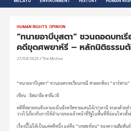
MELAYU
ENVIRONMENT
HISTORY
HUMAN RIG
HUMAN RIGHTS
OPINION
“ทนายอาบีบุสตา” ชวนถอดบทเรี
คดีขุดศพยาห์รี – หลักนิติธรรมต้
27/04/2025
The Motive
“ทนายอาบีบุสตา” ชวนถอดบทเรียนกรณี ศาลยกฟ้อง “อาร์ฟาน” คดี
.
เขียน : อิสมาอีล ฮายีแวจิ
.
คดีที่หลายคนจับตามองในจังหวัดชายแดนใต้/ปาตานี จบลงด้วยคำพิ
วางไว้เกี่ยวกับการใช้อำนาจของเจ้าหน้าที่รัฐในพื้นที่ที่อ่อนไหว
.
เรื่องนี้ไม่ได้เป็นแค่คดีหนึ่ง แต่คือ “บทสะท้อน” ของความสัมพั