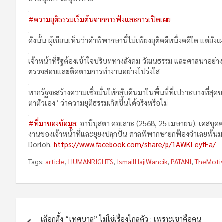
.
#ความยุติธรรมเริ่มต้นจากการฟังและการเปิดเผย
.
ดังนั้น ผู้เขียนเห็นว่าคำพิพากษานี้ไม่เพียงยุติคดีหนึ่งคดีใด แต
.
เจ้าหน้าที่รัฐต้องเข้าใจบริบททางสังคม วัฒนธรรม และศาสนาอย่างล
ตรวจสอบและติดตามการทำงานอย่างโปร่งใส
.
หากรัฐจะสร้างความเชื่อมั่นให้กลับคืนมาในพื้นที่ที่เปราะบางที่
ตาตัวเอง” ว่าความยุติธรรมเกิดขึ้นได้จริงหรือไม่
.
#ที่มาของข้อมูล
: อาบีบุสตา ดอเลาะ (2568, 25 เมษายน). เคสขุดศ
งานของเจ้าหน้าที่และยุยงปลุกปั่น ศาลพิพากษายกฟ้องจำเลยพ้นม
Dorloh.
https://www.facebook.com/share/p/1AWKLeyfEa/
Tags:
article
,
HUMANRIGHTS
,
IsmailHajiWancik
,
PATANI
,
TheMoti
Post
เลือกตั้ง “เทศบาล” ไม่ใช่เรื่องไกลตัว : เพราะเขาคือคน