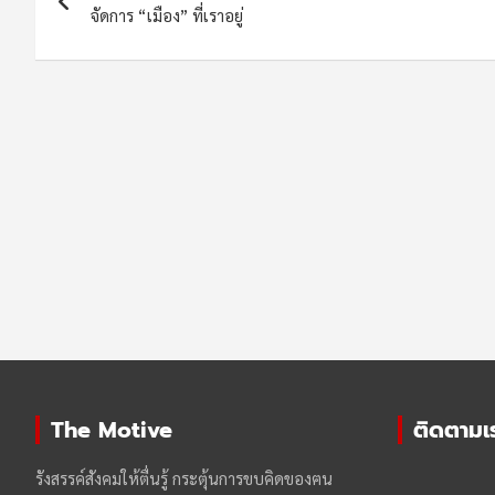
navigation
จัดการ “เมือง” ที่เราอยู่
The Motive
ติดตามเรา
รังสรรค์สังคมให้ตื่นรู้ กระตุ้นการขบคิดของฅน