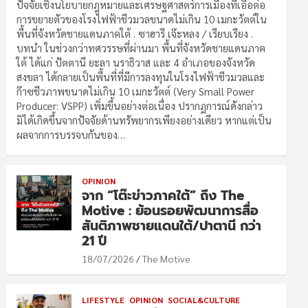
ปัจจัยเชิงนโยบายกฎหมายและเศรษฐศาสตร์การเมืองที่เอื้อต่อ
การขยายตัวของโรงไฟฟ้าชีวมวลขนาดไม่เกิน 10 เมกะวัตต์ใน
พื้นที่จังหวัดชายแดนภาคใต้ . ซาฮารี เจ๊ะหลง / เรียบเรียง .
บทนำ ในช่วงกว่าทศวรรษที่ผ่านมา พื้นที่จังหวัดชายแดนภาค
ใต้ ได้แก่ ปัตตานี ยะลา นราธิวาส และ 4 อำเภอของจังหวัด
สงขลา ได้กลายเป็นพื้นที่ที่มีการลงทุนในโรงไฟฟ้าชีวมวลและ
ก๊าซชีวภาพขนาดไม่เกิน 10 เมกะวัตต์ (Very Small Power
Producer: VSPP) เพิ่มขึ้นอย่างต่อเนื่อง ปรากฏการณ์ดังกล่าว
มิได้เกิดขึ้นจากปัจจัยด้านทรัพยากรเพียงอย่างเดียว หากแต่เป็น
ผลจากการบรรจบกันของ…
OPINION
จาก “โต๊ะข่าวภาคใต้” ถึง The
Motive : ย้อนรอยพัฒนาการสื่อ
สันติภาพชายแดนใต้/ปาตานี กว่า
21 ปี
18/07/2026
The Motive
LIFESTYLE
OPINION
SOCIAL&CULTURE