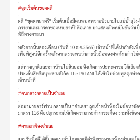
.
#จุดเริ่มต้นของคดี
.
คดี “ขุดศพยาห์รี” เริ่มต้นเมื่อมีคนพบศพชายนิรนามในแม่น้ำสุไง
ภรรยาและมารดาของนายยาห์รี ดือเลาะ มาแสดงตัวตนยืนยันว่าเป
พิธีทางศาสนา
.
หลังจากนั้นสองเดือน (วันที่ 10 ธ.ค.2565) เจ้าหน้าที่ได้นำกำลังเ
เพื่อพิสูจน์อีกครั้งหลังจากตรวจพบว่าลายนิ้วมือของศพดังกล่าวไม่
.
แต่ทางญาติและชาวบ้านไม่ยินยอม จึงเกิดการปะทะคารม โต้เถียงกันใ
ประเด็นสิทธิมนุษยชนสังกัด The PATANI ได้เข้าไปช่วยพูดคุยทำ
เจ้าหน้าที่
.
#คนกลางกลายเป็นจำเลย
.
ต่อมานายอาร์ฟาน กลายเป็น “จำเลย” ถูกเจ้าหน้าฟ้องในข้อหาข
มาตรา 116 คือปลุกระดมให้เกิดความกระด้างกระเดื่อง รวมทั้งข้อห
.
#ศาลยกฟ้องจำเลย
.
และวันนี้คดีได้สิ้นสุดลงแล้ว โดยศาลมีคำพิพากษายกฟ้องจำเลย