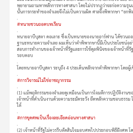
พยายามถามหาหลักการทางศาสนา โดยไม่ปรากฏว่าจะก่อความรุนแรงใด
นั้นการกระทำของจำเลยจึงไม่เป็นความผิด ศาลจึงพิพากษา “ยกฟ้
.
#ทนายชวนถอดบทเรียน
.
ทนายอาบีบุสตา ดอเลาะ ซึ่งเป็นทนายของนายอาร์ฟาน ได้ชวนถอดบท
ฐานะทนายความจำเลย ผมเห็นว่าคำพิพากษานี้มีเป็นประโยชน์อย่า
สอบการทำงานของเจ้าหน้าที่รัฐและการใช้ดุลพินิจของเจ้าหน้าที่รั
รอบคอบ
.
โดยทนายอาบีบุสตา ระบุถึง 4 ประเด็นหลักจากคำพิพากษา โดยผู้เข
.
#การวิจารณ์ไม่ใช่อาชญากรรม
.
(1) แม้พฤติกรรมของจำเลยดูเหมือนเป็นการโจมตีการปฏิบัติงานของเจ
เจ้าหน้าที่ดำเนินงานด้วยความระมัดระวัง ยึดหลักความชอบธร
ใต้
.
#การขุดศพเป็นเรื่องละเอียดอ่อนทางศาสนา
.
(2) เจ้าหน้าที่รัฐไม่ควรรีบตัดสินใจมอบศพไปประกอบพิธีฝังศพ โด