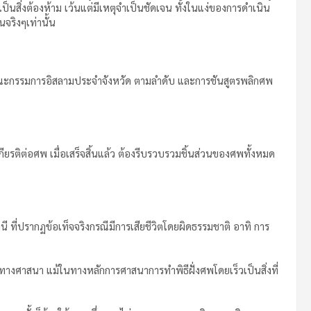
นสิ่งต้องห้าม เว้นแต่มีเหตุจำเป็นชัดเจน ทั้งในแง่ของการดำเนิน
จริงๆเท่านั้น
 คณะกรรมการอิสลามประจำจังหวัด ตามลำดับ และการชันสูตรพลิกศพ
ียรติต่อศพ เมื่อเสร็จสิ้นแล้ว ต้องรีบรวบรวมชิ้นส่วนของศพทั้งหมด
 ที่ปรากฏข้อเท็จจริงกรณีมีการเสียชีวิตโดยผิดธรรมชาติ อาทิ การ
ทางศาสนา แม้ในทางหลักการศาสนาการทำพิธีฝั่งศพโดยเร็วเป็นสิ่งที่