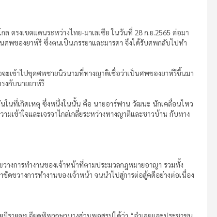
-โกล ตรงเขตแดนระหว่างไทย-มาเลเซีย ในวันที่ 28 ก.ย.2565 ต่อมา
็นศพของยาห์รี ซึ่งตนเป็นภรรยาและมารดา จึงได้รับศพกลับไปทำ
พื่อจะเข้าไปขุดศพชายนิรนามที่ทางญาติเชื่อว่าเป็นศพของยาห์รีขึ้นมา
ตรงกับนายยาห์รี
นที่เกิดเหตุ ซึ่งหนึ่งในนั้น คือ นายอาร์ฟาน วัฒนะ นักเคลื่อนไหว
ความเข้าใจและเจรจาไกล่เกลี่ยระหว่างทางญาติและชาวบ้าน กับทาง
ัดขวางการทำงานของเจ้าหน้าที่ตามประมวลกฎหมายอาญา รวมทั้ง
าขัดขวางการทำงานของเจ้าหน้า จนนำไปสู่การต่อสู้คดีอย่างต่อเนื่อง
 โดยมีรายละเอียดพิพากษาบางส่วนพอสรุปได้ว่า “จำเลยและประชาชน