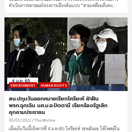
ดำเนินการขยายผลโครงการเมืองต้นแบบ “สามเหลี่ยมมั่นคง…
ENVIRONMENT
HUMAN RIGHTS
สน.ปทุมวันออกหมายเรียกไครียะห์ ฝ่าฝืน
พรก.ฉุกเฉิน นศ.ม.อ.ปัตตานี เรียกร้องรัฐเลิก
คุกคามประชาชน
05/01/2022
The Motive
เมื่อเย็นวันนี้(อังคารที่ 4 ม.ค.65) ไครียะห์ ระหมันยะ ได้โพสต์ใน