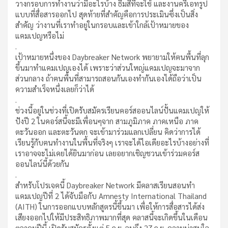
วางกรอบการทำงานว่ามีอะไรบ้าง ธีมสีที่จะใช้ และงานครีเอทรูป
แบบที่สื่อสารออกไป สุดท้ายที่สำคัญคือการประเมินซึ่งเป็นสิ่ง
สำคัญ ว่างานที่เราทำอยู่ในกรอบและเข้าใกล้เป้าหมายของ
แคมเปญหรือไม่
.
เป้าหมายหนึ่งของ Daybreaker Network พยายามให้ฅนพื้นที่ลุก
ขึ้นมาทำแคมเปญเองได้ เพราะว่าส่วนใหญ่แคมเปญจะมาจาก
ส่วนกลาง ถ้าฅนพื้นที่สามารถสอนกันเองทำกันเองได้ถือว่าเป็น
ความสำเร็จหนึ่งเลยก็ว่าได้
.
ช่วงนี้อยู่ในช่วงที่เปิดรับสมัครเรียนคอร์สออนไลน์ปั้นแคมเปญให้
ปังปี 2 ในคอร์สนี้จะมีเพื่อนๆจาก สามภูมิภาค ภาคเหนือ ภาค
ตะวันออก และตะวันตก จะเข้ามาร่วมแลกเปลี่ยน คิดว่าการได้
เรียนรู้กับฅนทำงานในพื้นที่จริงๆ เราจะได้ไอเดียอะไรบ้างอย่างที่
เราอาจจะไม่เคยได้ยินมาก่อน เลยอยากเชิญชวนเข้าร่วมคอร์ส
ออนไลน์นี้ด้วยกัน
.
สำหรับโปรเจคนี้ Daybreaker Network มีคลาสเรียนสอนทำ
แคมเปญปีที่ 2 ได้จับมือกับ Amnesty International Thailand
(AITH) ในการออกแบบหลักสูตรนี้ขึ้นมา เพื่อให้การสื่อสารได้ส่ง
เสียงออกไปให้มีประสิทธิภาพมากที่สุด คลาสนี้จะเกิดขึ้นในเดือน
ตุลาคมปีนี้ เปิดรับสมัครตั้งแต่ 5 ก.ย. จนถึง 27 ก.ย. ความน่าสนใจ