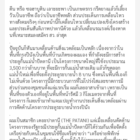
ดีน หรือ ซอฮาบูดิน เลาะยะพา เป็นเกษตรกร กรีดยางแล้วก็เลี้ยง
วัวเป็นอาชีพ ถือว่าเป็นอาชีพหลัก ส่วนประเด็นการเคลื่อนไหว
ทางสังคมจริงๆ ก่อนหน้านี้ก็เคลื่อนไหวเปลี่ยนแปลงเชิงโครงสร้าง
และประเด็นสันติภาพปาตานีด้วย แล้วก็เคลื่อนรณรงค์เรื่องหาฅ
นที่เหมาะสมลงสมัคร สว. ล่าสุด
.
ปัจจุบันก็หันมาเคลื่อนด้านสิ่งแวดล้อมเป็นหลัก เนื่องจากว่าใน
พื้นที่กรงปีนังเป็นพื้นที่บ้านเกิดของผมเอง ที่กำลังจะมีการสร้าง
ประตูกั้นแม่น้ำปัตตานี เป็นโครงการขนาดใหญ่ที่ใช้งบประมาณ
3,500 กว่าล้านบาท ที่จะมีการกั้นแม่น้ำสายเดิม แล้วก็ขุดลอก
แม่น้ำใหม่เพื่อที่จะตั้งประตูระบายน้ำ 8 บาน ซึ่งฅนในพื้นที่เองก็
ไม่เห็นด้วย โครงการนี้มีกระบวนการที่ไม่โปร่งใสและขาดการมี
ส่วนร่วมของชุมชนตั้งแต่แรกเริ่ม ผมก็เลยอาสาเข้ามา เพราะเป็น
พื้นที่ของตัวเองที่อยู่ในพื้นที่หน้ารัศมี 3 กิโลเมตรจากพื้นที่
โครงการ ก็เลยเข้ามาทำแคมเปญทำงานประเด็นสิ่งแวดล้อมผ่าน
การคัดค้านโครงการประตูระบายน้ำกรงปินัง
.
ผมเป็นสมาชิก เดอะปาตานี (THE PATANI) แต่เมื่อเคลื่อนคัดค้าน
โครงการของรัฐกรณีประตูกั้นแม่น้ำปัตตานีก็ได้ร่วมกันเพื่อจัดตั้ง
เครือข่ายกับฅนในชุมชนใช้ชื่อเครือข่ายว่า “เครือข่ายพิทักษ์
สายน้ำปัตตานี” เครือข่ายฯ นี้เราตั้งใจไว้ว่าพยายามที่จะเชื่อม ระ