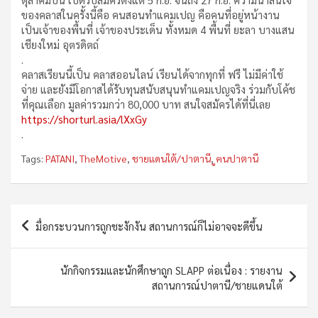
ของคลาสในครั้งนี้คือ คนสอนทำแคมเปญ คือคนที่อยู่หน้างาน
เป็นเจ้าของพื้นที่ เจ้าของประเด็น ทั้งหมด 4 พื้นที่ ยะลา บางแสน
เชียงใหม่ อุตรดิตถ์
.
คลาสเรียนนี้เป็น คลาสออนไลน์ เรียนได้จากทุกที่ ฟรี ไม่มีค่าใช้
จ่าย และยังมีโอกาสได้รับทุนสนับสนุนทำแคมเปญจริง ร่วมกับโค้ช
ที่คุณเลือก มูลค่ารวมกว่า 80,000 บาท สนใจสมัครได้ที่นี่เลย
https://shorturl.asia/lXxGy
.
Tags:
PATANI
,
TheMotive
,
ชายแดนใต้/ปาตานี
,
ูฅนปาตานี
Post
มื่อกระบวนการถูกชะงักงัน สถานการณ์ก็ไม่อาจจะดีขึ้น
navigation
นักกิจกรรมและนักศึกษาถูก SLAPP ต่อเนื่อง : รายงาน
สถานการณ์ปาตานี/ชายแดนใต้