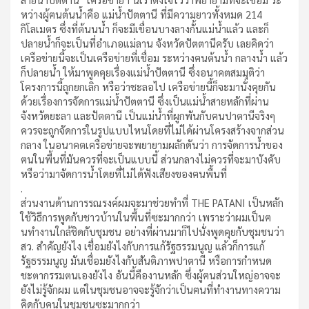
หว่างผู้ฅนต้นน้ำคือ แม่น้ำปัตตานี ที่มีความยาวทั้งหมด 214
กิโลเมตร ซึ่งที่ต้นนน้ำ ก็จะมีเขื่อนบางลางกั้นแม่น้ำแล้ว และก็
ปลายน้ำก็จะเป็นที่อำเภอแม่ลาน จังหวัดปัตตานีครับ เลยคิดว่า
เครือข่ายนี้จะเป็นเครือข่ายที่เชื่อม ระหว่างฅนต้นน้ำ กลางน้ำ แล้ว
ก็ปลายน้ำ ให้มาพูดคุยเรื่องแม่น้ำปัตตานี ซึ่งอนาคตสมมุติว่า
โครงการนี้ถูกยกเลิก หรือว่าชะลอไป เครือข่ายนี้ก็จะมานั่งคุยกัน
ด้วยเรื่องการจัดการแม่น้ำปัตตานี ซึ่งเป็นแม่น้ำสายหลักที่ผ่าน
จังหวัดยะลา และปัตตานี เป็นแม่น้ำที่ผูกพันกับฅนปาตานีจริงๆ
ควรจะถูกจัดการในรูปแบบไหนโดยที่ไม่ได้ผ่านโครงสร้างจากส่วน
กลาง ในอนาคตเครือข่ายจะพยายามผลักดันว่า การจัดการน้ำของ
ฅนในพื้นที่มันควรที่จะเป็นแบบนี้ ส่วนกลางไม่ควรที่จะมาบังคับ
หรือว่ามาจัดการน้ำโดยที่ไม่ได้ฟังเสียงของฅนพื้นที่
.
ส่วนงานด้านการรณรงค์ผมจะมาช่วยทําที่ THE PATANI เป็นหลัก
ใช้วิธีการพูดกับชาวบ้านในพื้นที่ซะมากกว่า เพราะว่าผมเป็นฅ
นทำงานใกล้ชิดกับชุมชน อย่างที่ผ่านมาก็ไปนั่งพูดคุยกับชุมชนว่า
สว. สําคัญยังไง เชื่อมยังไงกับการแก้รัฐธรรมนูญ แล้วก็การแก้
รัฐธรรมนูญ มันเชื่อมยังไงกับสันติภาพปาตานี หรือการกำหนด
ชะตากรรมตนเองยังไง อันนี้คืองานหลัก ซึ่งผู้ฅนส่วนใหญ่อาจจะ
ยังไม่รู้จักผม แต่ในชุมชนอาจจะรู้จักว่าเป็นฅนที่ทำงานทางความ
คิดกับคนในชุมชนซะมากกว่า