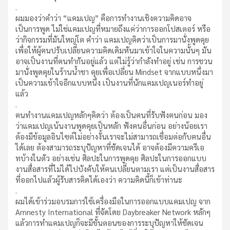
.
ผมมองว่าคําว่า “แคมเปญ” คือการทำงานเชิงความคิดอาจ
เป็นการพูด ไม่ใช่แคมเปญที่หมายถึงแค่ว่าการออกโปสเตอร์ หรือ
ว่ากิจกรรมที่มันใหญ่โต คําว่า แคมเปญคิดว่าเป็นการมานั่งพูดคุย
เพื่อให้ผู้ฅนปรับเปลี่ยนความคิดเดิมหันมาเข้าใจในความนั้นๆ มัน
อาจเป็นงานที่ฅนทำกันอยู่แล้ว แต่ไม่รู้ว่ากำลังทำอยู่ เช่น การชวน
มานั่งพูดคุยในร้านน้ำชา คุยเพื่อเปลี่ยน Mindset จากแบบหนึ่งมา
เป็นความเข้าใจอีกแบบหนึ่ง เป็นงานที่นักแคมเปญเนอร์ทำอยู่
แล้ว
.
ฅนทำงานแคมเปญหลักๆคิดว่า ต้องเป็นฅนที่รับฟังฅนก่อน มอง
ว่าแคมเปญเน้นงานพูดคุยเป็นหลัก ฟังฅนอื่นก่อน อย่างน้อยเรา
ต้องมีข้อมูลอินไซต์ไม่อย่างงั้นเราจะไม่สามารถเชื่อมต่อกับฅนอื่น
ได้เลย ต้องสามารถระบุปัญหาที่ชัดเจนได้ อาจต้องมีความครีเอ
ทบ้างในตัว อย่างเช่น ศิลปะในการพูดคุย ศิลปะในการออกแบบ
งานสื่อสารที่ไม่ได้ไปบังคับให้ฅนเปลี่ยนตามเรา แต่เป็นงานสื่อสาร
ที่ออกไปแล้วผู้รับสารคิดได้เองว่า ความคิดนี้ก็เข้าท่านะ
.
ผมได้เข้าร่วมอบรมการใช้เครื่องมือในการออกแบบแคมเปญ จาก
Amnesty International ที่จัดโดย Daybreaker Network หลักๆ
แล้วการทำแคมเปญก็จะมีขั้นตอนของการระบุปัญหาให้ชัดเจน