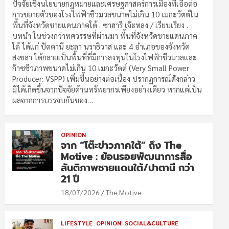
ปัจจัยเชิงนโยบายกฎหมายและเศรษฐศาสตร์การเมืองที่เอื้อต่อ
การขยายตัวของโรงไฟฟ้าชีวมวลขนาดไม่เกิน 10 เมกะวัตต์ใน
พื้นที่จังหวัดชายแดนภาคใต้ . ซาฮารี เจ๊ะหลง / เรียบเรียง .
บทนำ ในช่วงกว่าทศวรรษที่ผ่านมา พื้นที่จังหวัดชายแดนภาค
ใต้ ได้แก่ ปัตตานี ยะลา นราธิวาส และ 4 อำเภอของจังหวัด
สงขลา ได้กลายเป็นพื้นที่ที่มีการลงทุนในโรงไฟฟ้าชีวมวลและ
ก๊าซชีวภาพขนาดไม่เกิน 10 เมกะวัตต์ (Very Small Power
Producer: VSPP) เพิ่มขึ้นอย่างต่อเนื่อง ปรากฏการณ์ดังกล่าว
มิได้เกิดขึ้นจากปัจจัยด้านทรัพยากรเพียงอย่างเดียว หากแต่เป็น
ผลจากการบรรจบกันของ…
OPINION
จาก “โต๊ะข่าวภาคใต้” ถึง The
Motive : ย้อนรอยพัฒนาการสื่อ
สันติภาพชายแดนใต้/ปาตานี กว่า
21 ปี
18/07/2026
The Motive
LIFESTYLE
OPINION
SOCIAL&CULTURE