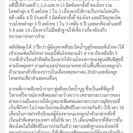
คดีนี้ให้จำเลยที่ 1,2,4 และ 9-13 ผิดข้อหาอั้งยี่ ซ่องโจร รวม
โทษจำคุก 6 ปี ลดโทษ 1 ใน 3 เนื่องจากให้การเป็นประโยชน์กับ
คดี เหลือ 4 ปี จำเลยที่ 3 ผิดข้อหาอั้งยี่ ซ่องโจร และมีวัตถุระเบิด
รวมโทษจำคุก 9 ปี ลดโทษ 1 ใน 3 เหลือ 6 ปี และยกฟ้องจำเลยที่
5-8 และ 14 เนื่องจากไม่มีหลักฐานให้เชื่อว่าเกี่ยวข้องกับ
ขบวนการก่อการร้าย
หลังติดคุกได้ 3 ปีกว่า ผู้ต้องหาคดีระเบิดน้ำบูดูก็ทยอยพ้นโทษ (ได้
เข้าเกณฑ์อภัยโทษ) ขณะนี้พ้นโทษมาแล้ว 4 ราย ยังเหลืออีก 5
รายที่เข้าเรือนจำทีหลังเนื่องจากได้ร่วมโครงการของศูนย์สันติสุขที่
ค่ายอิงคยุทธฯ ตามคำแนะนำของนายทหารในพื้นที่ก่อนจะถูกนำ
ตัวมามอบตัวที่กองปราบในเดือนพฤษภาคม 2560 และต้องถูก
โทษเช่นเดียวจำเลยคนอื่นๆ
จากคดีกวาดจับหน้ารามฯ สู่คดีระเบิดน้ำบูดู ซึ่งเป็นคดีที่ถูกที่
วิพากษ์วิจารณ์จากสังคมอย่างกว้างขวาง เพราะกระบวนการของ
ฝ่ายความมั่นคงภายใต้กฎหมายพิเศษและกระบวนการยุติธรรมที่
เป็นที่กังขา ไม่ว่าจะเป็นประเด็นสิทธิในการประกันตัว (ใช้เวลา 18
เดือนในการฝากขังนับแต่ผู้ต้องหาคนแรกถูกนำตัวมาฝากขังที่
เรือนจำพิเศษกรุงเทพฯ หรือใช้เวลา 15 เดือนหลังจากที่อัยการยื่น
ฟ้องโดยไม่ได้สิทธิในการประกันตัว) พยานหลักฐานของโจทก์ที่
หลายฝ่ายมองว่ายังอ่อน (ใช้เพียงการซัดทอดจากผู้ต้องหาด้วยกัน)