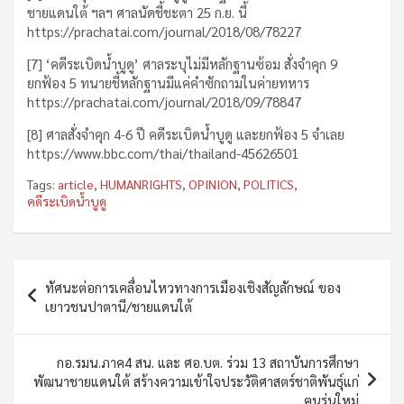
ชายแดนใต้ ฯลฯ ศาลนัดชี้ชะตา 25 ก.ย. นี้
https://prachatai.com/journal/2018/08/78227
[7] ‘คดีระเบิดน้ำบูดู’ ศาลระบุไม่มีหลักฐานซ้อม สั่งจำคุก 9
ยกฟ้อง 5 ทนายชี้หลักฐานมีแค่คำซักถามในค่ายทหาร
https://prachatai.com/journal/2018/09/78847
[8] ศาลสั่งจำคุก 4-6 ปี คดีระเบิดน้ำบูดู และยกฟ้อง 5 จำเลย
https://www.bbc.com/thai/thailand-45626501
Tags:
article
,
HUMANRIGHTS
,
OPINION
,
POLITICS
,
คดีระเบิดน้ำบูดู
Post
ทัศนะต่อการเคลื่อนไหวทางการเมืองเชิงสัญลักษณ์ ของ
navigation
เยาวชนปาตานี/ชายแดนใต้
กอ.รมน.ภาค4 สน. และ ศอ.บต. ร่วม 13 สถาบันการศึกษา
พัฒนาชายแดนใต้ สร้างความเข้าใจประวัติศาสตร์ชาติพันธุ์แก่
ฅนรุ่นใหม่