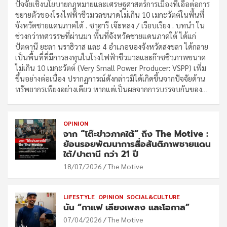
ปัจจัยเชิงนโยบายกฎหมายและเศรษฐศาสตร์การเมืองที่เอื้อต่อการ
ขยายตัวของโรงไฟฟ้าชีวมวลขนาดไม่เกิน 10 เมกะวัตต์ในพื้นที่
จังหวัดชายแดนภาคใต้ . ซาฮารี เจ๊ะหลง / เรียบเรียง . บทนำ ใน
ช่วงกว่าทศวรรษที่ผ่านมา พื้นที่จังหวัดชายแดนภาคใต้ ได้แก่
ปัตตานี ยะลา นราธิวาส และ 4 อำเภอของจังหวัดสงขลา ได้กลาย
เป็นพื้นที่ที่มีการลงทุนในโรงไฟฟ้าชีวมวลและก๊าซชีวภาพขนาด
ไม่เกิน 10 เมกะวัตต์ (Very Small Power Producer: VSPP) เพิ่ม
ขึ้นอย่างต่อเนื่อง ปรากฏการณ์ดังกล่าวมิได้เกิดขึ้นจากปัจจัยด้าน
ทรัพยากรเพียงอย่างเดียว หากแต่เป็นผลจากการบรรจบกันของ…
OPINION
จาก “โต๊ะข่าวภาคใต้” ถึง The Motive :
ย้อนรอยพัฒนาการสื่อสันติภาพชายแดน
ใต้/ปาตานี กว่า 21 ปี
18/07/2026
The Motive
LIFESTYLE
OPINION
SOCIAL&CULTURE
นัน “กาแฟ เสียงเพลง และโอกาส”
07/04/2026
The Motive