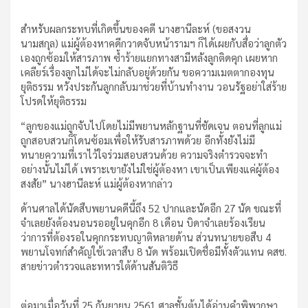
สำหรับผลกระทบที่เกิดขึ้นของคดี นางฮานีละห์ (ขอสงวน
นามสกุล) แม่ผู้ต้องหาคดีกวาดจับหน้ารามฯ ก็ได้เผยกับสื่อว่าลูกตัว
เองถูกซ้อมให้สารภาพ ซ้ำร้ายแยกทางสามีหลังลูกติดคุก เผยหาก
เคลียร์เรื่องลูกไม่ได้จะไม่กลับอยู่ด้วยกัน ขอความเมตตากองทุน
ยุติธรรม หวังประกันลูกกลับมาช่วยที่บ้านทำงาน วอนรัฐอย่าใส่ร้าย
โปรดให้ยุติธรรม
“ลูกของแม่ถูกจับไปโดยไม่มีพยานหลักฐานที่ชัดเจน ตอนที่ลูกแม่
ถูกสอบสวนก็โดนซ้อมเพื่อให้รับสารภาพด้วย อีกทั้งยังไม่มี
ทนายความที่เราไว้ใจร่วมสอบสวนด้วย ความจริงตำรวจจะทำ
อย่างนั้นไม่ได้ เพราะเขายังไม่ใช่ผู้ต้องหา เขาเป็นเพียงแค่ผู้ต้อง
สงสัย” นางฮานีละห์ แม่ผู้ต้องหากล่าว
ด้านศาลได้นัดสืบพยานคดีนี้ถึง 52 ปากและนัดอีก 27 นัด ขณะที่
จำเลยยังต้องนอนรออยู่ในคุกอีก 8 เดือน บิดาจำเลยร้องเรียน
ว่าการที่ต้องรอในคุกกระทบญาติหลายด้าน ส่วนทนายขอสืบ 4
พยานโจทก์สำคัญใช้เวลาสืบ 8 นัด พร้อมเปิดชื่อมีทั้งตัวแทน คสช.
สายข่าวตำรวจและทหารใต้ด้านสันติวิธี
ต่อมาเมื่อวันที่ 25 กันยายน 2561 ศาลชั้นต้นได้อ่านคำพิพากษา