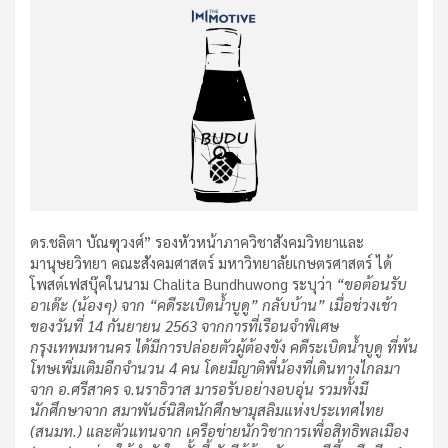
ดร.ชลิตา บัณฑุวงศ์” รองหัวหน้าภาควิชาสังคมวิทยาและ
มานุษยวิทยา คณะสังคมศาสตร์ มหาวิทยาลัยเกษตรศาสตร์ ได้
โพสต์เฟสบุ๊คในนาม Chalita Bundhuwong ระบุว่า
“ขอต้อนรับ
อาเด๊ะ (น้องๆ) จาก “คดีระเบิดน้ำบูดู” กลับบ้าน” เมื่อช่วงเช้า
ของวันที่ 14 กันยายน 2563 จากการที่เรือนจำพิเศษ
กรุงเทพมหานคร ได้มีการปล่อยตัวผู้ต้องขัง คดีระเบิดน้ำบูดู ที่พ้น
โทษเพิ่มเติมอีกจำนวน 4 คน โดยมีญาติพี่น้องที่เดินทางไกลมา
จาก อ.ศรีสาคร จ.นราธิวาส มารอรับอย่างอบอุ่น รวมทั้งมี
นักศึกษาจาก สมาพันธ์นิสิตนักศึกษามุสลิมแห่งประเทศไทย
(สนมท.) และตัวแทนจาก เครือข่ายนักวิชาการเพื่อสิทธิพลเมือง