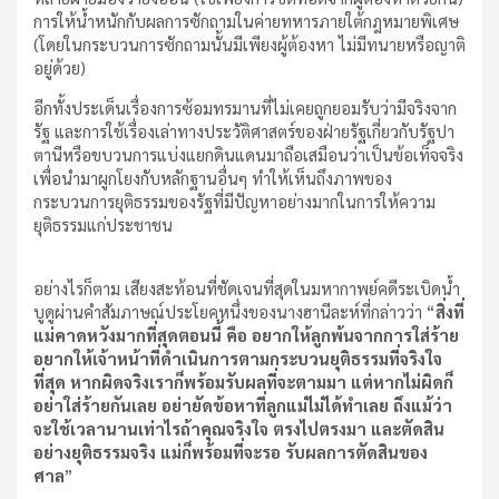
การให้น้ำหนักกับผลการซักถามในค่ายทหารภายใต้กฎหมายพิเศษ
(โดยในกระบวนการซักถามนั้นมีเพียงผู้ต้องหา ไม่มีทนายหรือญาติ
อยู่ด้วย)
อีกทั้งประเด็นเรื่องการซ้อมทรมานที่ไม่เคยถูกยอมรับว่ามีจริงจาก
รัฐ และการใช้เรื่องเล่าทางประวัติศาสตร์ของฝ่ายรัฐเกี่ยวกับรัฐปา
ตานีหรือขบวนการแบ่งแยกดินแดนมาถือเสมือนว่าเป็นข้อเท็จจริง
เพื่อนำมาผูกโยงกับหลักฐานอื่นๆ ทำให้เห็นถึงภาพของ
กระบวนการยุติธรรมของรัฐที่มีปัญหาอย่างมากในการให้ความ
ยุติธรรมแก่ประชาชน
อย่างไรก็ตาม เสียงสะท้อนที่ชัดเจนที่สุดในมหากาพย์คดีระเบิดน้ำ
บูดูผ่านคำสัมภาษณ์ประโยคหนึ่งของนางฮานีละห์ที่กล่าวว่า “
สิ่งที่
แม่คาดหวังมากที่สุดตอนนี้ คือ อยากให้ลูกพ้นจากการใส่ร้าย
อยากให้เจ้าหน้าที่ดำเนินการตามกระบวนยุติธรรมที่จริงใจ
ที่สุด หากผิดจริงเราก็พร้อมรับผลที่จะตามมา แต่หากไม่ผิดก็
อย่าใส่ร้ายกันเลย อย่ายัดข้อหาที่ลูกแม่ไม่ได้ทำเลย ถึงแม้ว่า
จะใช้เวลานานเท่าไรถ้าคุณจริงใจ ตรงไปตรงมา และตัดสิน
อย่างยุติธรรมจริง แม่ก็พร้อมที่จะรอ รับผลการตัดสินของ
ศาล
”