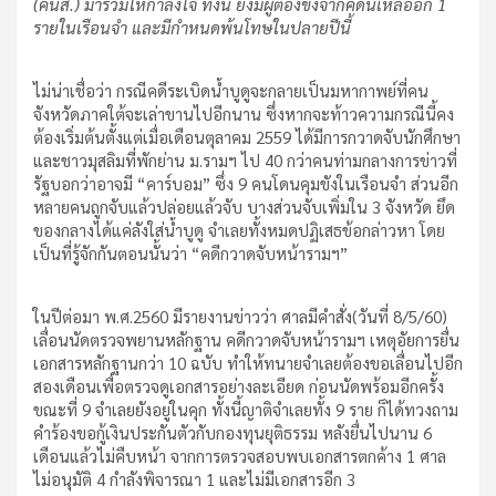
(คนส.) มาร่วมให้กำลังใจ ทั้งนี้ ยังมีผู้ต้องขังจากคดีนี้เหลืออีก 1
รายในเรือนจำ และมีกำหนดพ้นโทษในปลายปีนี้
ไม่น่าเชื่อว่า กรณีคดีระเบิดน้ำบูดูจะกลายเป็นมหากาพย์ที่คน
จังหวัดภาคใต้จะเล่าขานไปอีกนาน ซึ่งหากจะท้าวความกรณีนี้คง
ต้องเริ่มต้นตั้งแต่เมื่อเดือนตุลาคม 2559 ได้มีการกวาดจับนักศึกษา
และชาวมุสลิมที่พักย่าน ม.รามฯ ไป 40 กว่าคนท่ามกลางการข่าวที่
รัฐบอกว่าอาจมี “คาร์บอม” ซึ่ง 9 คนโดนคุมขังในเรือนจำ ส่วนอีก
หลายคนถูกจับแล้วปล่อยแล้วจับ บางส่วนจับเพิ่มใน 3 จังหวัด ยึด
ของกลางได้แค่ลังใส่น้ำบูดู จำเลยทั้งหมดปฏิเสธข้อกล่าวหา โดย
เป็นที่รู้จักกันตอนนั้นว่า “คดีกวาดจับหน้ารามฯ”
ในปีต่อมา พ.ศ.2560 มีรายงานข่าวว่า ศาลมีคำสั่ง(วันที่ 8/5/60)
เลื่อนนัดตรวจพยานหลักฐาน คดีกวาดจับหน้ารามฯ เหตุอัยการยื่น
เอกสารหลักฐานกว่า 10 ฉบับ ทำให้ทนายจำเลยต้องขอเลื่อนไปอีก
สองเดือนเพื่อตรวจดูเอกสารอย่างละเอียด ก่อนนัดพร้อมอีกครั้ง
ขณะที่ 9 จำเลยยังอยู่ในคุก ทั้งนี้ญาติจำเลยทั้ง 9 ราย ก็ได้ทวงถาม
คำร้องขอกู้เงินประกันตัวกับกองทุนยุติธรรม หลังยื่นไปนาน 6
เดือนแล้วไม่คืบหน้า จากการตรวจสอบพบเอกสารตกค้าง 1 ศาล
ไม่อนุมัติ 4 กำลังพิจารณา 1 และไม่มีเอกสารอีก 3