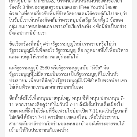
เยาวชนปาตานี (PerMAS) ปราศรัยตอนหนึ่งถึงประเด็นข้อเรียก
ร้องทั้ง 3 ข้อของกลุ่มเยาวชนปลดแอก (Free Youth) โดยยก
ตัวอย่างที่คาบเกี่ยวกับพื้นที่จังหวัดชายแดนใต้ควบคู่กันไป ระบุว่า
ในวันนี้เราเห็นพ้องต้องกันว่าควรหนุนข้อเรียกร้องทั้ง 3 ข้อของ
กลุ่ม #เยาวชนปลดแอก เพราะข้อเรียกร้องทั้ง 3 ข้อนี้จำเป็นอย่าง
ยิ่งต่อปาตานีบ้านเรา
ข้อเรียกร้องที่หนึ่ง #ร่างรัฐธรรมนูญใหม่ เราทราบหรือไม่ว่า
รัฐธรรมนูญมีไว้เพื่ออะไร รัฐธรรมนูญ คือ กฎหมายที่ใช้เพื่อบริหาร
และควบคุมให้เราสามารถอยู่ร่วมกันได้
แต่รัฐธรรมนูญปี 2560 หรือรัฐธรรมนูญฉบับ “มีชัย” คือ
รัฐธรรมนูญที่ไม่มีความเป็นธรรม เป็นรัฐธรรมนูญที่ไม่เห็นหัว
ประชาชน เนื้อหาที่มีอยู่ในรัฐธรรมนูญมีไว้ใช้สำหรับพวกพ้อง เขา
ไม่เห็นหัวพวกเรานอกจากพวกเขากันเอง
อีกทั้งยังมีไว้เพื่อหนุนนายทุนใหญ่ หนุน ซีพี หนุน ปตท.หนุน 7-
11 พวกเราลองคิดดูว่าทำไมวันนี้ 7-11 ถึงมีเต็มบ้านเต็มเมืองไป
หมด ฅนที่ผิดไม่ใช่ฅนที่ซื้อเฟรนไชน์มาเปิด 7-11 แต่เป็นรัฐบาลที่
ไม่สกัดให้ชัดว่า 7-11 ควรมีขอบเขตแค่ไหน เพื่อให้ประชาชน
สามารถลืมตาอ้าปากเปิดร้านของตนเองบ้าง จะได้กระจายรายได้
เข้ามาให้กับประชาชนกันเองบ้าง