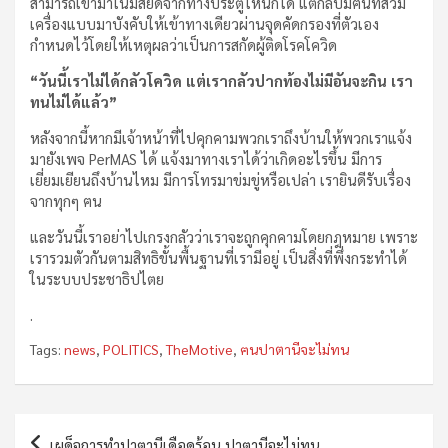
สามารถเข้ามาในมัสยิดจากทางประตูไหนก็ได้ แต่กลับมีฅนที่สวม
เครื่องแบบมาบังคับให้เข้าทางเดียวผ่านจุดคัดกรองที่ตัวเอง
กำหนดไว้โดยให้เหตุผลว่าเป็นการสกัดผู้ติดโรคโควิด
“วันนี้เราไม่ได้กลัวโควิด แต่เรากลัวปากท้องไม่มีอันจะกิน เรา
ทนไม่ได้แล้ว”
หลังจากนี้หากมีเจ้าหน้าที่ไปคุกคามพวกเราถึงบ้านให้พวกเราแจ้ง
มายังเพจ PerMAS ได้ แจ้งมาทางเราได้ว่าเกิดอะไรขึ้น มีการ
เยี่ยมเยียนถึงบ้านไหม มีการโทรมาข่มขู่หรือเปล่า เรายินดีรับเรื่อง
จากทุกๆ ฅน
และวันนี้เราอย่าไปเกรงกลัวว่าเราจะถูกคุกคามโดยกฎหมาย เพราะ
เรารวมตัวกันตามสิทธิขั้นพื้นฐานที่เรามีอยู่ เป็นสิ่งที่พึ่งกระทำได้
ในระบบประชาธิปไตย
.
Tags:
news
,
POLITICS
,
TheMotive
,
ฅนปาตานีจะไม่ทน
Post
เผด็จการทำปาตานีเดือดร้อน ปาตานีจะไม่ทน