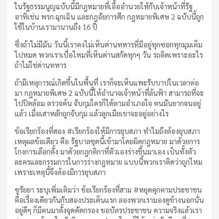
ในรัฐธรรมนูญฉบับนี้มีกฎหมายที่เอื้ออำนวยให้กับเจ้าหน้าที่รัฐ
อาทิเช่น พรก.ฉุกเฉิน และกฎอัยการศึก กฎหมายพิเศษ 2 ฉบับนี้ถูก
ใช้ในบ้านเรามานานถึง 16 ปี
ซึ่งถ้าไม่มีมัน วันนี้เราคงไม่เห็นด่านทหารที่มีอยู่ทุกซอกทุกมุมเต็ม
ไปหมด พวกเราเบื่อไหมที่เห็นด่านสกัดทุกๆ วัน รถติดเพราะอะไร
ถ้าไม่ใช่ด่านทหาร
ถ้ามีเหตุการณ์เกิดขึ้นในพื้นที่ เราก็จะเห็นแพะรับบาปในเวลาต่อ
มา กฎหมายพิเศษ 2 ฉบับนี้ให้อำนาจเจ้าหน้าที่ล้นฟ้า สามารถที่จะ
ไปปิดล้อม ตรวจค้น จับกุมใครก็ได้ตามอำเภอใจ ฅนมันยากจนอยู่
แล้ว เมื่อเสาหลักถูกจับกุม แล้วลูกเมียเขาจะอยู่อย่างไร
ข้อเรียกร้องที่สอง #เรียกร้องให้มีการยุบสภา ทำไมถึงต้องยุบสภา
เหตุผลข้อเดียว คือ รัฐบาลชุดนี้เข้ามาโดยผิดกฎหมาย มาด้วยการ
โกงการเลือกตั้ง มาด้วยกฎกติกาที่ตัวเองร่างขึ้นมาเอง เป็นทั้งตัว
ละครและกรรมการในการร่างกฎหมาย แบบนี้พวกเราคิดว่าถูกไหม
เพราะเหตุนี้จึงต้องมีการยุบสภา
ซูรัยยา ระบุเพิ่มเติมว่า ข้อเรียกร้องที่สาม #หยุดคุกคามประชาชน
คือเรื่องเดียวกันกับสองประเด็นแรก ลองพวกเรามองดูข้างนอกนั่น
อยู่ดีๆ ก็มีฅนมาตั้งจุดคัดกรอง ขอบัตรประชาชน ความจริงแล้วเรา