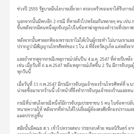
ช่วงปี 2555 รัฐบาลมีนโยบายเยี่ยวยา ครอบครัวของเขาได้รับการเ
.
นอกจากนั้นมีพบอีก 2 กรณี ที่หายตัวไปพร้อมกันหลายๆ ฅน เช่น กรณ
ขึ้นหลังจากมีฅนหนึ่งถูกจับกุมไปในข้อหาฆ่าลูกของตำรวจที่ปะกาฮะ
หลังจากนั้นศาลยกฟ้องเพราะเขาไม่ได้เป็นผู้กระทำ ไม่นานเขาและเ
ปรากฎว่ามีสัญญานโทรศัพท์ของ 1 ใน 4 ที่จังหวัดภูเก็ต แต่หลังจา
และถ้าหากดูจากกรณีเหตุการณ์ปล้นปืน 4 ม.ค. 2547 ที่ค่ายปีเหล็ง จ
เช่น เมื่อวันที่ 6 ม.ค.2547 หลังเหตุการณ์เกิดขึ้น 2 วัน มีการจับก
ทุกวันนี้
เมื่อวันที่ 11 ก.พ.2547 มีกรณีการจับกุมเจ้าของร้านโทรศัพท์ที่ จ.
น่าจะซื้อมาจากร้านนี้ เจ้าหน้าที่จึงทำการจับกุมเจ้าของร้านและฅ
กรณีที่น่าสนใจกรณีหนึ่งก็มีการจับกุมประชาชน 5 ฅน ในข้อหาปล้
ทนายความให้ หลังจากที่ท่านได้ไปเยี่ยมผู้ต้องสงสัยที่กองปราบแล
แผลปรากฎขึ้น
สมัยนั้นมีคณะ ส.ว. เข้าไปตรวจสอบ ประกอบด้วย หมอนิรันดร์ อา