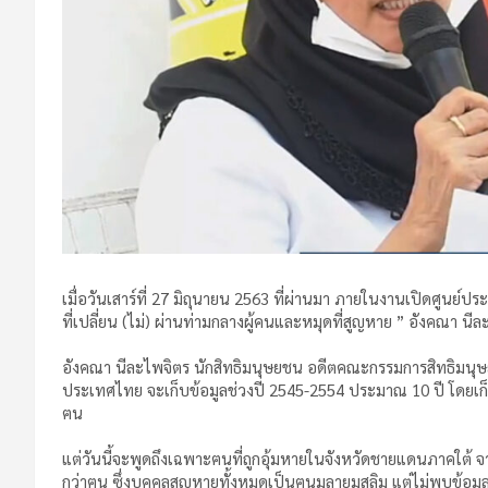
เมื่อวันเสาร์ที่ 27 มิถุนายน 2563 ที่ผ่านมา ภายในงานเปิดศูนย
ที่เปลี่ยน (ไม่) ผ่านท่ามกลางผู้คนและหมุดที่สูญหาย ” อังคณา นีล
อังคณา นีละไพจิตร นักสิทธิมนุษยชน อดีตคณะกรรมการสิทธิมนุษ
ประเทศไทย จะเก็บข้อมูลช่วงปี 2545-2554 ประมาณ 10 ปี โดยเก
ฅน
แต่วันนี้จะพูดถึงเฉพาะฅนที่ถูกอุ้มหายในจังหวัดชายแดนภาคใต้ จ
กว่าฅน ซึ่งบุคคลสูญหายทั้งหมดเป็นฅนมลายูมุสลิม แต่ไม่พบข้อ