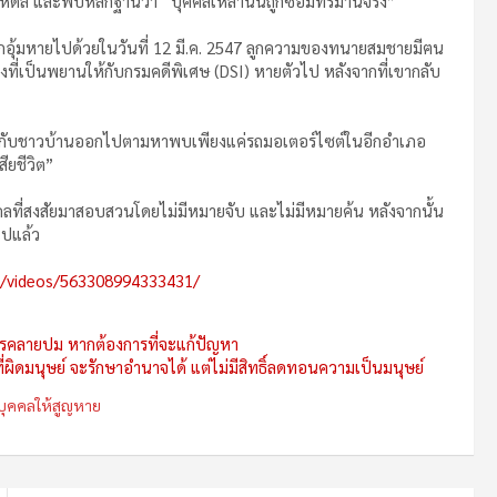
ิดล และพบหลักฐานว่า “บุคคลเหล่านั้นถูกซ้อมทรมานจริง”
อุ้มหายไปด้วยในวันที่ 12 มี.ค. 2547 ลูกความของทนายสมชายมีฅน
นหนึ่งที่เป็นพยานให้กับกรมคดีพิเศษ (DSI) หายตัวไป หลังจากที่เขากลับ
่วมกับชาวบ้านออกไปตามหาพบเพียงแค่รถมอเตอร์ไซต์ในอีกอำเภอ
สียชีวิต”
ุคคลที่สงสัยมาสอบสวนโดยไม่มีหมายจับ และไม่มีหมายค้น หลังจากนั้น
ไปแล้ว
/videos/563308994333431/
รคลายปม หากต้องการที่จะแก้ปัญหา
่ผิดมนุษย์ จะรักษาอำนาจได้ แต่ไม่มีสิทธิ์ลดทอนความเป็นมนุษย์
บุคคลให้สูญหาย