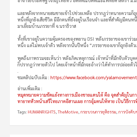
อาจารย์ประดิษฐ์ เจริญไทยทวี อดีตคณบดีคณะแพทยศาสตร์ฯ ม.มห
และหลังจากทนายสมชายเข้าไปช่วยเหลือ ปรากฎว่าทนายความก็ถูก
หนึ่งที่ถูกยิงเสียชีวิต มีอีกฅนที่ยังอยู่ในเรือนจำ และที่สำคัญมีฅ
มาเยี่ยมบ้านภรรยาที่ จ.นราธิวาส
ทั้งที่เขาอยู่ในความคุ้มครองของพยาน DSI หลังภรรยาของเขาร
หนึ่ง แต่ไม่พบเจ้าตัว หลังจากนั้นปีหนึ่ง “ภรรยาของเขาก็ถูกยิงตัวเ
พูดถึงภาพรวมจะเห็นว่า หลังเกิดเหตุการณ์ เจ้าหน้าที่มักจับตัวบ
ก็ปรากฎว่าหายตัวไป โดยเจ้าหน้าที่มักจะอ้างว่าได้ทำการปล่อยตัว
.
ชมคลิปฉบับเต็ม :
https://www.facebook.com/yalamovement
อ่านเพิ่มเติม :
หมุดหมายความขัดแย้งทางการเมืองชายแดนใต้ คือ จุดสำคัญในกา
ทายาทหัวหน้าเสรีไทยภาคอีสานเผย การอุ้มฅนให้หาย เป็นวิธีการที
Tags:
HUMANRIGHTS
,
TheMotive
,
กระบวนการยุติธรรม
,
การบังคับ