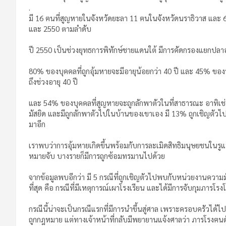
.
มี 16 ฅนที่สูญหายในจังหวัดยะลา 11 ฅนในจังหวัดนราธิวาส และ 6 
และ 2550 ตามลำดับ
ปี 2550 เป็นช่วงยุทธการพิทักษ์ชายแดนใต้ มีการคัดกรองแยกปลาออก
80% ของบุคคลที่ถูกอุ้มหายจะมีอายุน้อยกว่า 40 ปี และ 45% ของบ
ถึงช่วงอายุ 40 ปี
และ 54% ของบุคคลที่สูญหายจะถูกลักพาตัวในที่สาธารณะ อาทิเช่น
มัสยิด และมีถูกลักพาตัวไปในบ้านของเขาเอง มี 13% ถูกเชิญตัวไปเ
มาอีก
เราพบว่าการอุ้มหายเกิดขึ้นพร้อมกับการละเมิดสิทธิมนุษยชนในรูแ
หมายจับ บางรายก็มีการถูกซ้อมทรมานไปด้วย
จากข้อมูลพบอีกว่า มี 5 กรณีที่ถูกเชิญตัวไปพบกับหน่วยงานความ
ที่สุด คือ กรณีที่มีเหตุการณ์เผาโรงเรียน และได้มีการจับกุมภารโ
กรณีนี้น่าจะเป็นกรณีแรกที่มีการนำขึ้นสู่ศาล เพราะครอบครัวได้ไ
ถูกกฎหมาย แต่ทางเจ้าหน้าที่กลับมีพยายานแจ้งศาลว่า ภารโรงฅนดัง