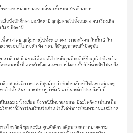
ยี่ยวยาจากหน่วยงานความมั่นคงทั้งหมด 7.5 ล้านบาท
ีหนึ่งนักศึกษา มอ.ปัตตานี ถูกอุ้มหายไปทั้งหมด 4 ฅน เรื่องเกิด
รัง จ.ปัตตานี
พื่อน 4 ฅน ถูกอุ้มหายไปทั้งรถและฅน ภายหลังจากวันนั้น 2 วัน
กตรวจสอบก็ไม่พบตัว ทั้ง 4 ฅน ก็ยังสูญหายจนถึงปัจจุบัน
.นราธิวาส มี 4 กรณีที่หายตัวไปหลังถูกเจ้าหน้าที่จับกุมไป ตัวอย่าง
ุมผู้ชายฅนหนึ่งที่ อ.สะบ้าย้อย จ.สงขลา หลังจากนั้นก็ไม่หายตัวไปจนถึง
นราธิวาส หลังมีการตรวจพิสูจน์พบว่า ซิมโทรศัพท์ที่ใช้ในการก่อเหตุ
นงานไปทั้ง 2 ฅน และปรากฎว่าทั้ง 2 ฅนก็หายตัวไปจนถึงวันนี้
นปืนและเผาโรงเรียน ซึ่งกรณีนี้ทนายสมชาย นีละไพจิตร เข้ามาเป็น
ะเรือนจำก็มีการร้องเรียนว่าเจ้าหน้าที่ได้ทำการซ้อมทรมานและมีบาด
จารย์ไกรศักดิ์ ชุณหะวัณ คุณศักดิ์กร อดีตนายกสภาทนายความ