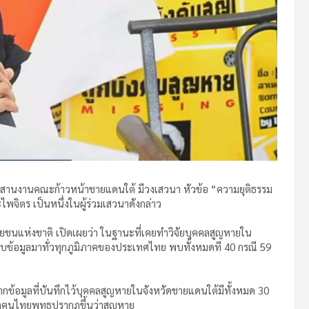
์ประสานงานคณะก้าวหน้าชายแดนใต้ มีวงเสวนา หัวข้อ “ความยุติธรรม
ะไพจิตร เป็นหนึ่งในผู้ร่วมเสวนาดังกล่าว
ยชนแห่งชาติ เปิดเผยว่า ในฐานะที่เคยทำวิจัยบุคคลสูญหายใน
็บข้อมูลมาทั่วทุกภูมิภาคของประเทศไทย พบทั้งหมดที 40 กรณี 59
ากข้อมูลที่บันทึกไว้บุคคลสูญหายในจังหวัดชายแดนใต้มีทั้งหมด 30
มูลฅนไทยพุทธปรากฎขึ้นว่าสูญหาย