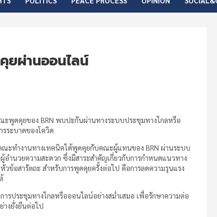
HTS
POLITICS
PEACE PROCESS
OPINION
SOCIAL&
นคุยผ่านออนไลน์
ทยกับคณะพูดคุยของ BRN พบปะกันผ่านทางระบบประชุมทางไกลหรือ
การระบาดของโควิด
ว่า คณะทำงานทางเทคนิคได้พูดคุยกับคณะผู้แทนของ BRN ผ่านระบบ
ป็นผู้อำนวยความสะดวก ซึ่งมีสาระสำคัญเกี่ยวกับการกำหนดแนวทาง
วข้อสารัตถะ สำหรับการพูดคุยครั้งต่อไป คือการลดความรุนแรง
ต้
ระบบการประชุมทางไกลหรือออนไลน์อย่างสม่ำเสมอ เพื่อรักษาความต่อ
างยั่งยืนต่อไป