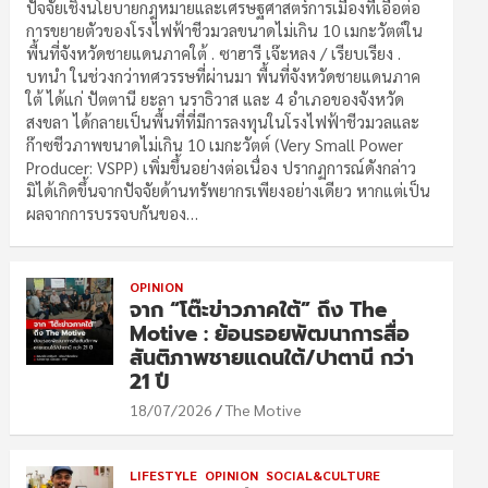
ปัจจัยเชิงนโยบายกฎหมายและเศรษฐศาสตร์การเมืองที่เอื้อต่อ
การขยายตัวของโรงไฟฟ้าชีวมวลขนาดไม่เกิน 10 เมกะวัตต์ใน
พื้นที่จังหวัดชายแดนภาคใต้ . ซาฮารี เจ๊ะหลง / เรียบเรียง .
บทนำ ในช่วงกว่าทศวรรษที่ผ่านมา พื้นที่จังหวัดชายแดนภาค
ใต้ ได้แก่ ปัตตานี ยะลา นราธิวาส และ 4 อำเภอของจังหวัด
สงขลา ได้กลายเป็นพื้นที่ที่มีการลงทุนในโรงไฟฟ้าชีวมวลและ
ก๊าซชีวภาพขนาดไม่เกิน 10 เมกะวัตต์ (Very Small Power
Producer: VSPP) เพิ่มขึ้นอย่างต่อเนื่อง ปรากฏการณ์ดังกล่าว
มิได้เกิดขึ้นจากปัจจัยด้านทรัพยากรเพียงอย่างเดียว หากแต่เป็น
ผลจากการบรรจบกันของ…
OPINION
จาก “โต๊ะข่าวภาคใต้” ถึง The
Motive : ย้อนรอยพัฒนาการสื่อ
สันติภาพชายแดนใต้/ปาตานี กว่า
21 ปี
18/07/2026
The Motive
LIFESTYLE
OPINION
SOCIAL&CULTURE