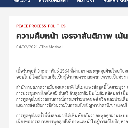
MELAYU
ENVIRONMENT
HISTORY
HUMAN RIG
PEACE PROCESS
POLITICS
ความคืบหน้า เจรจาสันติภาพ เน้
04/02/2021
The Motive I
เมื่อวันพุธที่ 3 กุมภาพันธ์ 2564 ที่ผ่านมา คณะพูดคุยฝ่ายไ
ออนไลน์ โดยมีมาเลเซียเป็นผู้อำนวยความสะดวก เพราะเป็นช่วง
สำนักงานสภาความมั่นคงแห่งชาติ ได้เผยแพร่ข้อมูลนี้ โดยระบุ
การประชุมทางไกลโดยมี ตันสรี อับดุลราฮิมบิน โมฮัมหมัดนอร์ เ
การพูดคุยในช่วงสถานการณ์การแพร่ระบาดของโควิด และประเด็นหั
และการส่งเสริมการมีส่วนร่วมในการแก้ไขปัญหาปาตานี/ชายแดนใ
การพูดคุยในครั้งนี้ทั้งสองฝ่ายได้เห็นพ้องกันว่า จะพูดคุยผ่าน
เนื่องของกระบวนการพูดคุยสันติภาพและนำไปสู่การแก้ไขปัญหาอย่