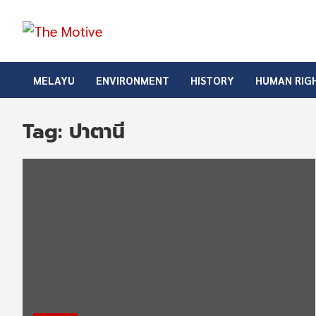
Skip
to
content
The Motive
The Motive 1
MELAYU
ENVIRONMENT
HISTORY
HUMAN RIG
Tag:
ปาตานี