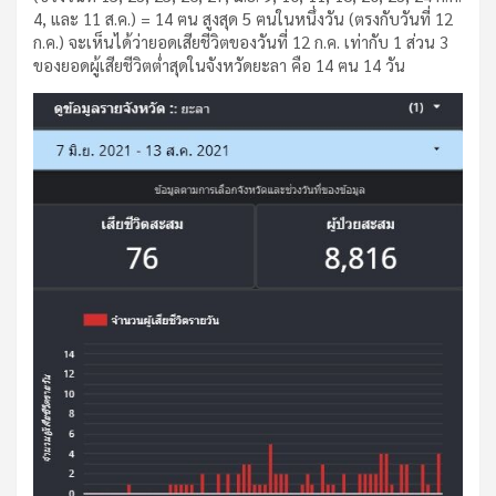
4, และ 11 ส.ค.) = 14 ฅน สูงสุด 5 ฅนในหนึ่งวัน (ตรงกับวันที่ 12
ก.ค.) จะเห็นได้ว่ายอดเสียชีวิตของวันที่ 12 ก.ค. เท่ากับ 1 ส่วน 3
ของยอดผู้เสียชีวิตต่ำสุดในจังหวัดยะลา คือ 14 ฅน 14 วัน