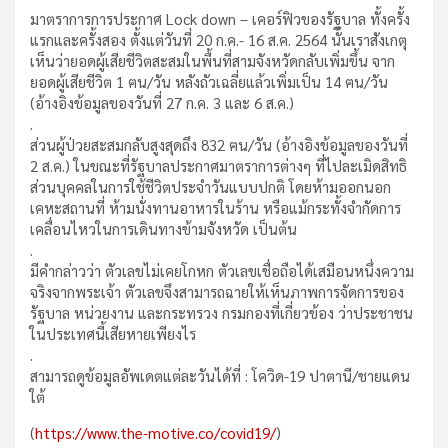
มาตราการการประกาศ Lock down – เคอร์ฟิวของรัฐบาล ทั้งครั้ง
แรกและครั้งสอง ตั้งแต่วันที่ 20 ก.ค.- 16 ส.ค. 2564 นั้นเราสังเกตุ
เห็นว่ายอดผู้เสียชีวิตสะสมในพื้นที่สามจังหวัดกลับเพิ่มขึ้น จาก
ยอดผู้เสียชีวิต 1 ฅน/วัน หลังถัวเฉลี่ยแล้วเพิ่มเป็น 14 ฅน/วัน
(อ้างอิงข้อมูลของวันที่ 27 ก.ค. 3 และ 6 ส.ค.)
.
ส่วนผู้ป่วยสะสมกลับสูงสุดถึง 832 ฅน/วัน (อ้างอิงข้อมูลของวันที่
2 ส.ค.) ในขณะที่รัฐบาลประกาศมาตราการต่างๆ ที่ไปละเมิดสิทธิ
ส่วนบุคคลในการใช้ชีวิตประจำวันแบบปกติ โดยห้ามออกนอก
เคหะสถานที่ ห้ามนั่งทานอาหารในร้าน หรือแม้กระทั้งจำกัดการ
เคลื่อนไหวในการเดินทางข้ามจังหวัด เป็นต้น
.
มีคำกล่าวว่า ตัวเลขไม่เคยโกหก ตัวเลขเชื่อถือได้เสมือนหนึ่งความ
จริงจากพระเจ้า ตัวเลขจึงสามารถฉายให้เห็นภาพการจัดการของ
รัฐบาล หน่วยงาน และกระทรวง กรมกองที่เกี่ยวข้อง ว่าประชาชน
ในประเทศนี้เสียหายเพียงไร
.
สามารถดูข้อมูลอัพเดตแต่ละวันได้ที่ : โควิด-19 ปาตานี/ชายแดน
ใต้
(
https://www.the-motive.co/covid19/
)