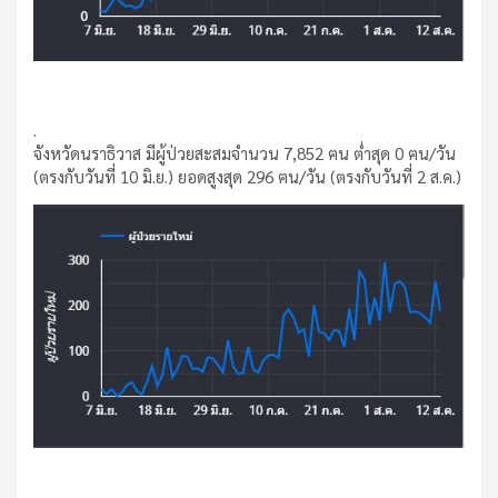
.
จังหวัดนราธิวาส มีผู้ป่วยสะสมจำนวน 7,852 ฅน ต่ำสุด 0 ฅน/วัน
(ตรงกับวันที่ 10 มิ.ย.) ยอดสูงสุด 296 ฅน/วัน (ตรงกับวันที่ 2 ส.ค.)