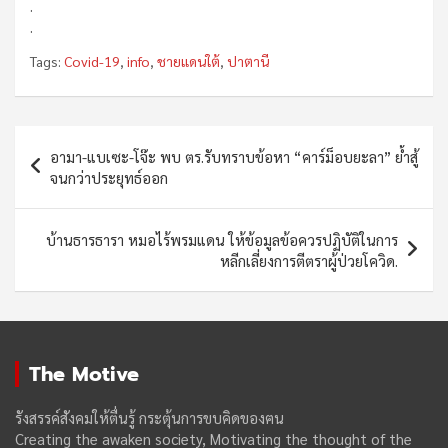
.
.
Tags:
Covid-19
,
info
,
ชายแดนใต้
,
ปาตานี
Post
อามา-แบเซะ-โจ๊ะ พบ ตร.รับทราบข้อหา “คาร์ม็อบยะลา” ย้ำสู้
navigation
จนกว่าประยุทธ์ออก
บ้านธารธารา หมอไร้พรมแดน ให้ข้อมูลข้อควรปฏิบัติในการ
หลีกเลี่ยงการตีตราผู้ป่วยโควิด.
The Motive
รังสรรค์สังคมให้ตื่นรู้ กระตุ้นการขบคิดของฅน
Creating the awaken society, Motivating the thought of the