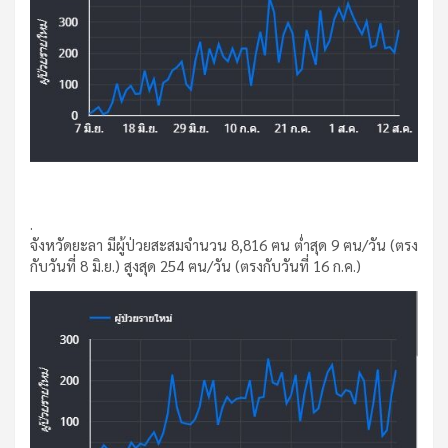
.
จังหวัดยะลา มีผู้ป่วยสะสมจำนวน 8,816 ฅน ต่ำสุด 9 ฅน/วัน (ตรง
กับวันที่ 8 มิ.ย.) สูงสุด 254 ฅน/วัน (ตรงกับวันที่ 16 ก.ค.)