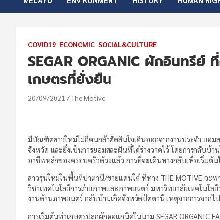
MELAYU
ENVIRONMENT
HISTORY
HUMAN RIG
COVID19
ECONOMIC
SOCIAL&CULTURE
SEGAR ORGANIC ผักอินทรีย์ ที่
เกษตรที่ยั่งยืน
20/09/2021
The Motive
มีบัณฑิตสาวใหม่ไม่กี่ฅนกล้าตัดสินใจเดินออกจากงานประจำ ยอมสละเ
จังหวัด และยิ่งเป็นการยอมสละฝันที่ได้ร่างวาดไว้ โดยการกลับบ้า
อาชีพหลักของครอบครัวด้วยแล้ว การที่จะเดินทางกลับเพื่อเริ่มต้นในส
สาวรุ่นใหม่ในพื้นที่ปาตานี/ชายแดนใต้ ที่ทาง THE MOTIVE จะ
วิชาเทคโนโลยีการถ่ายภาพและภาพยนตร์ มหาวิทยาลัยเทคโนโลยีร
งานด้านภาพยนตร์ กลับบ้านเกิดจังหวัดปัตตานี เหตุจากการจาก
การเริ่มต้นทำเกษตรปลูกผักออแกนิคในนาม SEGAR ORGANIC FAR