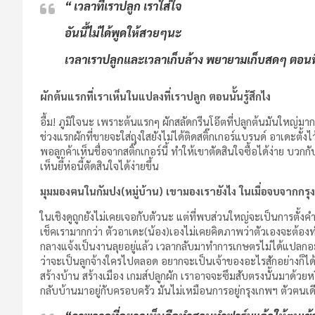
“ เวลาที่เราปลูก เราใส่ใจ
อันนี้ไม่ได้พูดให้สวยๆนะ
เวลาเราปลูกและเวลาเก็บล้าง พยายามเก็บสดๆ ตอน
ผักต้นแรกที่เราเห็นในแปลงที่เราปลูก ตอนนั้นรู้สึกไง
อื้ม! ภูมิใจนะ เพราะต้นแรกๆ ผักสลัดกรีนโอ๊ตที่ปลูกต้นมันใหญ
ช่วงแรกผักที่ขายจะใส่ถุงใสยังไม่ได้ติดสติ๊กเกอร์แบรนด์ อาเดะตั้งไ
พอลูกค้าเห็นชื่อจากสติ๊กเกอร์นี้ ทำให้เขาตัดสินใจซื้อได้ง่าย บว
เห็นยี้ห่อนี้ตัดสินใจได้ง่ายขึ้น
มุมมองฅนในกัมปง(หมู่บ้าน) เขามองเรายังไง ในเมื่อจบจากก
ในเชิงดูถูกยังไม่เคยเจอกับตัวนะ แต่ที่พบส่วนใหญ่จะเป็นการตั้งคำ
เช็คเรามากกว่า ตัวอาเดะ(น้อง)เองไม่เคยคิดภาพว่าตัวเองจะต้อง
กลางแจ้งเป็นงานลุยอยู่แล้ว เวลากลับมาทำการเกษตรไม่ได้แปลกอะไ
ว่าจะเป็นลูกจ้างใครไปตลอด อยากจะเป็นเจ้าของอะไรสักอย่างก็ได
สร้างบ้าน สร้างเมือง เกมส์ปลูกผัก เราอาจจะซึมสับตรงนั้นมาด้วยห
กลับบ้านมาอยู่กับครอบครัว มันไม่เหมือนการอยู่กรุงเกพฯ ตัวฅนเดียว