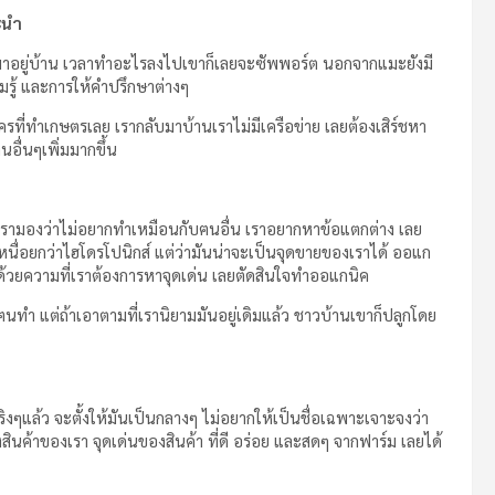
ะนำ
มาอยู่บ้าน เวลาทำอะไรลงไปเขาก็เลยจะซัพพอร์ต นอกจากแมะยังมี
ามรู้ และการให้คำปรึกษาต่างๆ
ครที่ทำเกษตรเลย เรากลับมาบ้านเราไม่มีเครือข่าย เลยต้องเสิร์ชหา
นอื่นๆเพิ่มมากขึ้น
 เรามองว่าไม่อยากทำเหมือนกับฅนอื่น เราอยากหาข้อแตกต่าง เลย
เหนื่อยกว่าไฮโดรโปนิกส์ แต่ว่ามันน่าจะเป็นจุดขายของเราได้ ออแก
ด้วยความที่เราต้องการหาจุดเด่น เลยตัดสินใจทำออแกนิค
ทำ แต่ถ้าเอาตามที่เรานิยามมันอยู่เดิมแล้ว ชาวบ้านเขาก็ปลูกโดย
อจริงๆแล้ว จะตั้งให้มันเป็นกลางๆ ไม่อยากให้เป็นชื่อเฉพาะเจาะจงว่า
ินค้าของเรา จุดเด่นของสินค้า ที่ดี อร่อย และสดๆ จากฟาร์ม เลยได้