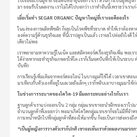
ไปเจอจะเป็นผู้ชาย จะมีฅนที่อายุน้อยกว่าเรา ส่วนการเป็นผู้หญิ
มา ยอมรับในผลงาน เราไม่ได้ไปบอกว่า เราทำอันนี้เพราะว่าเราเก่
เมื่อเริ่มทำ
SEGAR ORGANIC ปัญหาใหญ่ที่เราเจอคืออะไร
ในแง่ของการผลิตพืชผัก ก็จะเป็นโรคพืชที่ระบาด ทำให้เราต้องหาควา
องค์ความรู้ด้านธุรกิจเลย ที่นี้เราปลูกเป็นแล้ว เราจะไปต่อยังไงดี
เดียวไม่พอ
เราพยายามหาความรู้ในเน็ต และสมัครคอร์สเรื่องธุรกิจเพิ่ม พอเราม
ได้ง่ายหากจะทำธุรกิจเกษตรให้โต เราก็เริ่มจดบันทึกให้เป็นระบบ
บันทึก
การเรียนรู้เพิ่มเติมจากคอร์สออไลน์ ในบางมุมก็ใช้ได้ เวลาเขา
มาเทียบกับตัวเองที่อยู่ในเลเวลยังเล็กๆ เราก็หยิบเอาบางมุมมาใช้ก
ในช่วงการระบาดของโควิด
-19 มีผลกระทบอย่างไรกับเรา
ฐานลูกค้าเราแบ่งออกเป็น 2 กลุ่ม กลุ่มแรกเขาจะนำผักของเราไปแปรรู
จำนวนลูกค้าที่เยอะกว่า พอมาเกิดโควิดกลุ่มแรกเขาก็จะไม่มีที่จำห
การเทน้ำหนักไปที่กลุ่มลูกค้าที่สองให้มากขึ้น ก็จะเป็นการส่งตรงถึง
“เป็นผู้หญิงการวางตัวเราก็ปกติ เขาจะเห็นเราด้วยผลงานมาก