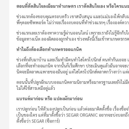
ตอนที่ตัดสินใจลงมือมาทำเกษตร เราตัดสินใจเอง หรือใครแน
ช่วงแรกต้องขอบคุณครอบครัว เขาสนับสนุน แมะ(แม่)เองให้กลับ
พี่ๆคอยซัพพอร์ต ไม่ว่าจะเรื่องงบตอนที่ทำช่วงแรกๆ เรื่ององค์คว
ช่วงแรกเลยเราต้องหาความรู้ผ่านออนไลน์ เพราะเรายังไม่รู้จักกับใ
ข้อมูลทางเน็ต ลองผิดลองถูกทำเอง ช่วงหลังนี้เริ่มเข้าหาเกษตรกรฅ
ทำไมถึงต้องเลือกทำเกษตรออแกนิค
ช่วงที่กลับมาบ้าน และเริ่มทำมีฅนทำไฮโดรโปนิกส์ ฅนทำกันเยอะ
เลือกที่จะทำออแกนิค จากนั้นก็เริ่มศึกษา ประเมินดูแล้วมันอาจจะ
นิคจะมีตลาดเฉพาะของมันอยู่ แต่ไฮโดรโปนิกส์ตลาดกว้างกว่า แต่
ตอนนั้นที่ปลูกผักแบบออแกนิคตามนิยามหรือมาตรฐานเลยยังไม่มีฅน
ไม่ได้ใช้สารเคมีอยู่แล้ว
แบรนด์มาก่อน หรือ แปลงผักมาก่อน
เราปลูกก่อน ให้ตัวเองปลูกเป็นก่อน แล้วค่อยมาคิดตั้งชื่อ เรื่องชื่
เป็นของใคร แต่ที่มาตั้งชื่อว่า SEGAR ORGANIC อยากจะบ่งบอกถึงส
ตั้งชื่อว่า SEGAR (ซือการ์)