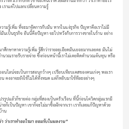
งการวางตัวเราก็ปกติ เขาจะเห็นเราด้วยผลงานมากกว่า ว่าเราทำอะไร
ง เราแค่ไปแลกเปลี่ยนความรู้
มรู้เพิ่ม ที่จะมาจัดการกับมัน หากในแง่ธุรกิจ ปัญหาคือเราไม่มี
 ให้มันเป็นธุรกิจ อันนี้คือปัญหา จะไปหวังกับการวางขายในร้าน อย่าง
าศึกษาหาความรู้เพิ่ม รู้สึกว่ารายละเอียดมันเยอะมากเลยคะ มันไม่
 คำนวณรายรับรายจ่าย ซึ่งก่อนหน้านี้เราไม่เคยคิดคำนวณต้นทุน หรือ
สอนออนไลน์จะเป็นการสอนกว้างๆ เปรียบเทียบเคสของฅนเก่งๆ พอเรา
่อน คงอาจะยังใช้ไม่ได้ทั้งหมด แต่ก็หยิบมาใช้ทีละอย่างๆ
ปแล้วก็ขายต่อ กลุ่มที่สองเป็นครัวเรือน ที่นี้ก่อนโควิดกลุ่มแรกมี
น่ายก็เป็นปัญหา เขาก็จะไม่มาซื้อผักจากเรา เราก็เลยแก้ปัญหาด้วย
บ้าน
กว่า ว่าเราทำอะไรมา ยอมรับในผลงาน”