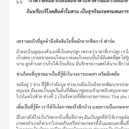
“ภาพวาดที่อยากเห็นคือทำสวนทำฟาร์มแล้วให้ฅนเข้า
กินหรือบริโภคสินค้าในสวน เป็นธุรกิจเกษตรผสมการ
เพราะอะไรที่ลูกค้าถึงตัดสินใจซื้อผักจากซือการ์ ฟาร์ม
ถ้าตอบในมุมมองตัวเองที่เป็นฅนปลูก เพราะว่าเวลาที่เราปลูก เราใ
เก็บสดๆ เราจะขายตอนไหนเราค่อยเก็บตอนนั้นให้มันสดที่สุด ใส่ปุ๋ย
นาน ลูกค้าบอกว่าเก็บได้เป็นเดือน มันรักษาความสดได้นาน ดีกว่าผั
ช่วงไหนที่บุซรอมาเป็นที่รู้จักในวงการเกษตร หรือผักสลัด
จะมีอยู่ 2 ช่วง ที่รู้สึกว่ามันบูม ช่วงแรกมันเป็นจังหวะพัฒนากร
สนุนน่ะ มันเลยเป็นจุดเริ่มต้นที่พัฒนาชุมชนเข้ามาสนับสนุนหาตลา
โปรโมทไปด้วย ช่วงที่ 2 เป็นจังหวะที่พี่ทางรายการของ Thai pbs
เมื่อเป็นที่รู้จัก เราได้รับโอกาสอะไรอีกบ้าง และการเป็นเกษ
มีโอกาสได้ไปเป็นวิทยากรในพื้นที่ต่างๆ มันเป็นจุดที่ทำให้เราจะต้
เกษตรอำเภอก็พาเราไปเจอกับเครือข่ายเกษตรทั้งในและนอกพื้นที่ ทำใ