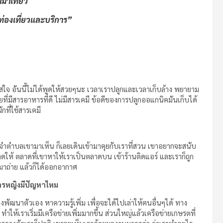
มาเที่ยว
ท่องเที่ยวและบริการ”
ส่ใจ อันนี้ไม่ได้พูดให้สวยๆนะ เวลาเราปลูกและเวลาเก็บล้าง พยายาม
ที่มีสารอาหารที่ดี ไม่มีสารเคมี ข้อดีของการปลูกออแกนิคมันเก็บได้
กที่ใช้สารเคมี
ประจำตำบลเขามาเห็น ก็เลยเดินเข้ามาคุยกับเราที่สวน เขาอยากจะสนับ
ดให้ ตลาดที่เขาหาให้เราเป็นตลาดบน เข้าร้านติดแอร์ และเราก็ถูก
 มาถ่าย แล้วก็ได้ออกอากาศ
ตรกรหญิงมีปัญหาไหม
องพัฒนาตัวเอง หาความรู้เพิ่ม เพื่อจะได้ไปเล่าให้ฅนอื่นๆได้ ทาง
ห้เราเริ่มมีเครือข่ายเพิ่มมากขึ้น ส่วนใหญ่แล้วเครือข่ายเกษรตที่