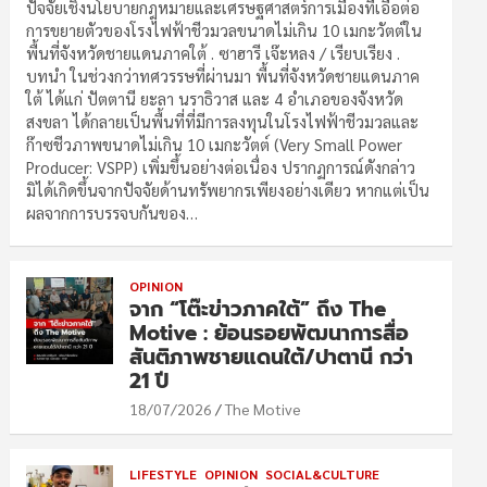
ปัจจัยเชิงนโยบายกฎหมายและเศรษฐศาสตร์การเมืองที่เอื้อต่อ
การขยายตัวของโรงไฟฟ้าชีวมวลขนาดไม่เกิน 10 เมกะวัตต์ใน
พื้นที่จังหวัดชายแดนภาคใต้ . ซาฮารี เจ๊ะหลง / เรียบเรียง .
บทนำ ในช่วงกว่าทศวรรษที่ผ่านมา พื้นที่จังหวัดชายแดนภาค
ใต้ ได้แก่ ปัตตานี ยะลา นราธิวาส และ 4 อำเภอของจังหวัด
สงขลา ได้กลายเป็นพื้นที่ที่มีการลงทุนในโรงไฟฟ้าชีวมวลและ
ก๊าซชีวภาพขนาดไม่เกิน 10 เมกะวัตต์ (Very Small Power
Producer: VSPP) เพิ่มขึ้นอย่างต่อเนื่อง ปรากฏการณ์ดังกล่าว
มิได้เกิดขึ้นจากปัจจัยด้านทรัพยากรเพียงอย่างเดียว หากแต่เป็น
ผลจากการบรรจบกันของ…
OPINION
จาก “โต๊ะข่าวภาคใต้” ถึง The
Motive : ย้อนรอยพัฒนาการสื่อ
สันติภาพชายแดนใต้/ปาตานี กว่า
21 ปี
18/07/2026
The Motive
LIFESTYLE
OPINION
SOCIAL&CULTURE