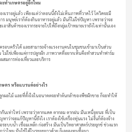
ี่จะทำเกษตรอยู่อีกไหม
ราอยู่แล้ว เพียงแต่ว่าตอนนี้ยังไม่เห็นภาพที่วาดไว้ โควิดจะมี
ร มนุษย์เราก็ต้องกินอาหารอยู่แล้ว มันก็ไม่ใช่ปัญหา เพราะว่าจะ
ะเอาสินค้าของเรากระจายไปให้ถึงกลุ่มเป้าหมายเรายังไงเท่านั้นเอง
 และครอบครัวได้ และสามารถจ้างแรงงานฅนในชุมชนเข้ามาเป็นส่วน
ุมชน ไม่ใช่เพียงแค่การปลูกผัก ภาพวาดที่อยากเห็นคือทำสวนทำฟาร์ม
ตรผสมการท่องเที่ยวและบริการ
ษตร หรือแบรนด์อย่างไร
กผลไม้ และที่ตั้งใจในอนาคตจะทำต้นกล้าของพืชผักขาย ก็จะทำให้
กกันเท่าไหร่ เพราะว่าตากแดด ตากลม ตากฝน มันเหนื่อยนะ ที่เป็น
าว่าจะแก้ปัญหานี้ยังไง เราต้องใช้เครื่องทุ่นแรง ไม่งั้นก็ต้องจ้าง
ต่อระบบน้ำ เชื่อมเหล็ก ก่อสร้าง มันเป็นวิทยาศาสตร์ประยุกช์ ช่วงแรก
กว่าไหม มันใช้ได้ในระยะยาวด้วย ก็เลยลงทุนซื้อมา