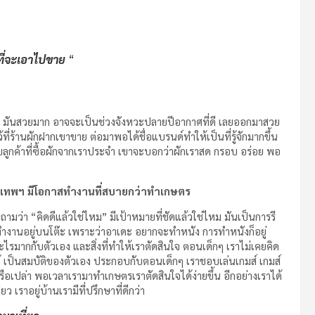
ที่จะเอาไปขาย
“
่มาก มันสวยมาก อาจจะเป็นช่วงจังหวะปลายปีอากาศที่ดี เลยออกมาสวย
ว้ที่ร้านผักฝากเขาขาย ต่อมาพอได้ชื่อแบรนด์ทำให้เป็นที่รู้จักมากขึ้น
กกับลูกค้าที่ซื้อผักจากเราประจำ เขาจะบอกว่าผักเราสด กรอบ อร่อย พอ
รุงเทพฯ มีโอกาสทำงานที่สบายกว่าทำเกษตร
ถามว่า “คิดดีแล้วใช่ไหม” มีเป้าหมายที่ชัดแล้วใช่ไหม มันเป็นการรี
ทำงานอยู่บนโต๊ะ เพราะว่าอาเดะ อยากจะทำหนัง การทำหนังก็อยู่
รมากกับตัวเอง และสิ่งที่ทำให้เราตัดสินใจ ตอนเด็กๆ เราไม่เคยคิด
้ เป็นสมบัติของตัวเอง ประกอบกับตอนเด็กๆ เราชอบเล่นเกมส์ เกมส์
รือเปล่า พอเวลาเรามาทำเกษตรเราตัดสินใจได้ง่ายขึ้น อีกอย่างเราได้
 เราอยู่บ้านเรามีที่ปรึกษาที่ดีกว่า