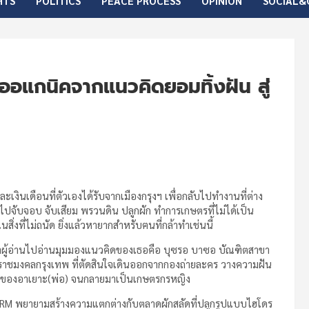
HTS
POLITICS
PEACE PROCESS
OPINION
SOCIAL&
ออแกนิคจากแนวคิดยอมทิ้งฝัน สู่
งินเดือนที่ตัวเองได้รับจากเมืองกรุงฯ เพื่อกลับไปทำงานที่ต่าง
นไปจับจอบ จับเสียม พรวนดิน ปลูกผัก ทำการเกษตรที่ไม่ได้เป็น
ิ่งที่ไม่ถนัด ยิ่งแล้วหายากสำหรับฅนที่กล้าทำเช่นนี้
พาผู้อ่านไปอ่านมุมมองแนวคิดของเธอคือ บุซรอ บาซอ บัณฑิตสาขา
าชมงคลกรุงเทพ ที่ตัดสินใจเดินออกจากกองถ่ายละคร วางความฝัน
ไปของอาเยาะ(พ่อ) จนกลายมาเป็นเกษตรกรหญิง
M พยายามสร้างความแตกต่างกับตลาดผักสลัดที่ปลูกรูปแบบไฮโดร