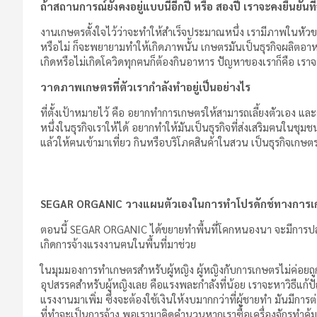
ถ้าสถานการณ์ยังคงอยู่แบบนี้อีกปี หรือ สองปี เราจะคงยืนยันท
งานเกษตรตั้งใจไว้ว่าจะทำให้สำเร็จประมาณหนึ่ง เรามีภาพในหัวของเ
หรือไม่ ก็จะพยายามทำให้เกิดภาพนั้น เกษตรมันเป็นธุรกิจผลิตอาหา
เกิดหรือไม่เกิดโควิดทุกฅนก็ต้องกินอาหาร ปัญหาของเราก็คือ เราจ
วาดภาพเกษตรที่ตัวเรากำลังทำอยู่เป็นอย่างไร
ที่ตั้งเป้าหมายไว้ คือ อยากทำการเกษตรให้สามารถเลี้ยงตัวเอง
หนึ่งในธุรกิจเราให้ได้ อยากทำให้มันเป็นธุรกิจที่ส่งเสริมฅนในช
แล้วให้ฅนเข้ามาเที่ยว กินหรือบริโภคสินค้าในสวน เป็นธุรกิจเกษ
SEGAR ORGANIC วางแผนตัวเองในการทำโปรดักช์ทางการเก
ตอนนี้ SEGAR ORGANIC ได้ขยายทำพื้นที่โคกหนองนา จะมีการปลู
เกิดการจ้างแรงงานฅนในพื้นที่มาช่วย
ในมุมมองการทำเกษตรสำหรับผู้หญิง ผู้หญิงกับการเกษตรไม่ค่อยถู
อุปสรรคสำหรับผู้หญิงเลย คือแรงพละกำลังที่น้อย เราจะหาวิธีแก้ปัญห
แรงงานมาเพิ่ม ซึ่งจะต้องใช้เงินให้งบมากกว่าที่ผู้ชายทำ มันมีการ
ที่ทำจะเป็นการจ้าง พอเรามาคิดคำนวนหากเราซื้อเครื่องจักรทำคุ้ม