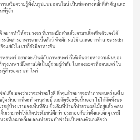
 การเสริมความรู้ทั้งในรูปแบบออนไลน์ เป็นช่องทางหลักที่สำคัญ และ
่รู้จัก
้ อยากทำให้ครบวงจร ที่เราลงมือทำแล้วเอามาเลี้ยงชีพตัวเองได้
ารผลิตสารอาหารจากเนื้อสัตว์ พืชผัก ผลไม้ และอยากทำเกษตรผสม
จแย่ยังไง เราก็ยังมีอาหารกิน
าพยนตร์ อยากจะเป็นผู้กับภาพยนตร์ ก็ได้เดินตามหาความฝันของ
รุงเทพฯ มีโอกาสได้เป็นผู้ช่วยผู้กำกับ ในกองละครที่ออนแอร์ ใน
รู้สึกของเราเท่าไหร่
าะ(พ่อ)เสีย มองว่าเราจะทำอะไรดี ลึกๆแล้วอยากจะทำภาพยนตร์ แต่ใน
หญิง มันยากที่จะทำงานสายนี้ เลยตัดช้อยข้อนั้นออก ไม่ได้ตัดทิ้งนะ
ะไรอยู่บ้าง เรามองเห็นที่ดิน ซึ่งเดิมที่บ้านก็ทำสวนผลไม้อยู่แล้ว ตอน
างั้นเรามาทำให้เกิดประโยชน์ดีกว่า ประกอบกับว่าตั้งแต่เด็กๆ เรามี
นจังหวะที่เหมาะก็เลยลองทำสวนทำฟาร์มเป็นของตัวเองดีกว่า