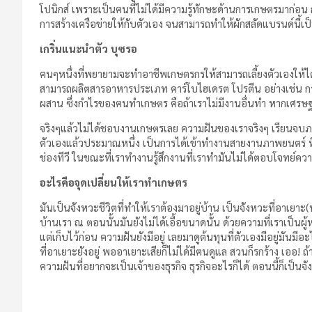
โปนิกส์ เพราะเป็นฅนที่ไม่ได้มีความรู้ทักษะด้านการเกษตรมาก่อน
การสร้างเครือข่ายให้กับตัวเอง จนสามารถทำให้ผักสลัดแบรนด์นี้เป็นที
เกริ่นแนะนำตัว บุซรอ
ฅนๆหนึ่งที่พยายามจะทำอาชีพเกษตรกรให้สามารถเลี้ยงตัวเองให้ได
สามารถผลิตสารอาหารประเภท คาร์โบไฮเดรต โปรตีน อย่างเช่น ก
ผสาน ซึ่งกำไรของฅนทำเกษตร คือถ้าเราไม่มีงานอื่นทำ หากเศรษฐกิ
จริงๆแล้วไม่ได้ชอบงานเกษตรเลย ความฝันของเราจริงๆ เรียนจบภ
ตัวเองแล้วประมาณหนึ่ง เป็นการได้เข้าทำงานสายงานภาพยนตร์ ที่ก
ช่องทีวี ในขณะที่เราทำงานรู้สึกงานที่เราทำมันไม่ได้ตอบโจทย์ความ
อะไรคือจุดเปลี่ยนให้เราทำเกษตร
มันเป็นจังหวะชีวิตที่ทำให้เราต้องมาอยู่บ้าน เป็นจังหวะที่อาเย
บ้านเรา ณ ตอนนั้นมันยังไม่ได้เอื้อขนาดนั้น ด้วยความที่เราเป็นผู้
แต่เก็บไว้ก่อน ความฝันยังมีอยู่ เลยมาดูต้นทุนที่ตัวเองมีอยู่มันมีอ
ที่อาเยาะยังอยู่ พออาเยาะเสียก็ไม่ได้มีฅนดูแล สวนก็รกร้าง เออ! ถ้
ความฝันที่อยากจะเป็นเจ้าของธุรกิจ ธุรกิจอะไรก็ได้ ตอนนี้ก็เป็