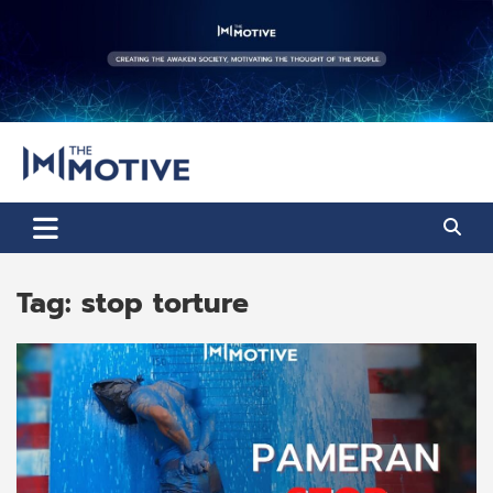
Skip
to
content
The Motive
The Motive 1
Tag:
stop torture