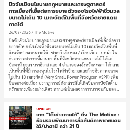
ปัจจัยเชิงนโยบายกฎหมายและเศรษฐศาสตร์
การเมืองที่เอื้อต่อการขยายตัวของโรงไฟฟ้าชีวมวล
ขนาดไม่เกิน 10 เมกะวัตต์ในพื้นที่จังหวัดชายแดน
ภาคใต้
26/07/2026
The Motive
ปัจจัยเชิงนโยบายกฎหมายและเศรษฐศาสตร์การเมืองที่เอื้อต่อการ
ขยายตัวของโรงไฟฟ้าชีวมวลขนาดไม่เกิน 10 เมกะวัตต์ในพื้นที่
จังหวัดชายแดนภาคใต้ . ซาฮารี เจ๊ะหลง / เรียบเรียง . บทนำ ใน
ช่วงกว่าทศวรรษที่ผ่านมา พื้นที่จังหวัดชายแดนภาคใต้ ได้แก่
ปัตตานี ยะลา นราธิวาส และ 4 อำเภอของจังหวัดสงขลา ได้กลาย
เป็นพื้นที่ที่มีการลงทุนในโรงไฟฟ้าชีวมวลและก๊าซชีวภาพขนาด
ไม่เกิน 10 เมกะวัตต์ (Very Small Power Producer: VSPP) เพิ่ม
ขึ้นอย่างต่อเนื่อง ปรากฏการณ์ดังกล่าวมิได้เกิดขึ้นจากปัจจัยด้าน
ทรัพยากรเพียงอย่างเดียว หากแต่เป็นผลจากการบรรจบกันของ…
OPINION
จาก “โต๊ะข่าวภาคใต้” ถึง The Motive :
ย้อนรอยพัฒนาการสื่อสันติภาพชายแดน
ใต้/ปาตานี กว่า 21 ปี