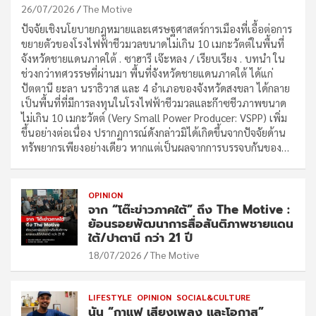
26/07/2026
The Motive
ปัจจัยเชิงนโยบายกฎหมายและเศรษฐศาสตร์การเมืองที่เอื้อต่อการ
ขยายตัวของโรงไฟฟ้าชีวมวลขนาดไม่เกิน 10 เมกะวัตต์ในพื้นที่
จังหวัดชายแดนภาคใต้ . ซาฮารี เจ๊ะหลง / เรียบเรียง . บทนำ ใน
ช่วงกว่าทศวรรษที่ผ่านมา พื้นที่จังหวัดชายแดนภาคใต้ ได้แก่
ปัตตานี ยะลา นราธิวาส และ 4 อำเภอของจังหวัดสงขลา ได้กลาย
เป็นพื้นที่ที่มีการลงทุนในโรงไฟฟ้าชีวมวลและก๊าซชีวภาพขนาด
ไม่เกิน 10 เมกะวัตต์ (Very Small Power Producer: VSPP) เพิ่ม
ขึ้นอย่างต่อเนื่อง ปรากฏการณ์ดังกล่าวมิได้เกิดขึ้นจากปัจจัยด้าน
ทรัพยากรเพียงอย่างเดียว หากแต่เป็นผลจากการบรรจบกันของ…
OPINION
จาก “โต๊ะข่าวภาคใต้” ถึง The Motive :
ย้อนรอยพัฒนาการสื่อสันติภาพชายแดน
ใต้/ปาตานี กว่า 21 ปี
18/07/2026
The Motive
LIFESTYLE
OPINION
SOCIAL&CULTURE
นัน “กาแฟ เสียงเพลง และโอกาส”