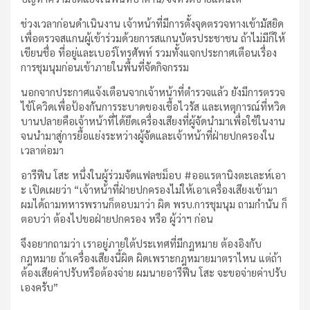
ช่วงเวลาก่อนดำเนินงาน เจ้าหน้าที่มีการตั้งจุดตรวจทางเข้ามัสยิด
เพื่อตรวจสแกนผู้เข้าร่วมด้วยการสแกนบัตรประชาชน ถ้าไม่มีก็ให้
เขียนชื่อ ที่อยู่และเบอร์โทรศัพท์ รวมทั้งแจกประกาศเตือนเรื่อง
การชุมนุมก่อนเข้าภายในพื้นที่จัดกิจกรรม
นอกจากประกาศแจ้งเตือนจากเจ้าหน้าที่ตำรวจแล้ว ยังมีการตรวจ
ไข้โควิดเพื่อป้องกันการระบาดของเชื้อไวรัส และเหตุการณ์ที่หวิด
บานปลายคือเจ้าหน้าที่ได้ยึดเครื่องเสียงที่ผู้จัดนำมาเพื่อใช้ในงาน
จนนำมาสู่การยื้อแย่งระหว่างผู้จัดและเจ้าหน้าที่ฝ่ายปกครองใน
เวลาต่อมา
อารีฟีน โสะ หนึ่งในผู้ร่วมจัดแฟลชม็อบ #ออแรตานิงตะเละห์เอา
ะ เปิดเผยว่า “เจ้าหน้าที่ฝ่ายปกครองไม่ให้เอาเครื่องเสียงเข้ามา
ผมได้ถามทหารพรานก็ตอบมาว่า ผิด พรบ.การชุมนุม ถามกำนัน ก็
ตอบว่า ต้องไปขอฝ่ายปกครอง หรือ ผู้ว่าฯ ก่อน
จึงอยากถามว่า เราอยู่ภายใต้ประเทศที่มีกฎหมาย ต้องอิงกับ
กฎหมาย ถ้าเครื่องเสียงนี้ผิด ผิดเพราะกฎหมายมาตราไหน แต่ถ้า
ต้องเสียค่าปรับหรือต้องจ่าย ผมนายอารีฟีน โสะ จะขอจ่ายค่าปรับ
เองครับ”