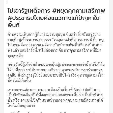
.
ไม่เอารัฐเผด็จการ #หยุดคุกคามเสรีภาพ
#ประชาธิปไตยคือแนวทางแก้ปัญหาใน
พื้นที่
ด้านความเห็นจากผู้ที่มาร่วมงานชุมนุม ซันดร่า ยิ่งศรัทธา (นาม
สมมุติ) ผู้เข้าร่วมงาน กล่าวว่า “เหตุผลหลักที่มาร่วมงานนี้ คือ หนู
ไม่เอาเผด็จการ เพราะเผด็จการมันทำลายล้างพื้นที่แห่งนี้มามาก
พอแล้ว และอีกสิ่งที่เราไม่ต้องการ คือ การคุกคามเสรีภาพที่มีมา
ทุกยุคสมัย
อย่างวันนี้ผู้เข้าร่วมโดยเฉพาะผู้หญิงน่าจะมามากกว่านี้ แต่ก็เข้าใจ
ได้ว่าที่พวกเขาไม่มาอาจเกรงที่จะถูกคุกคามหลังการมาร่วมแสดง
จุดยืน ซึ่งถ้าเราอยู่ในระบอบประชาธิปไตยจริง ๆ การคุกคามเยี่ยง
นี้คงไม่มีเกิดขึ้น
เพราะการแสดงออกทางการเมืองเป็นเรื่องที่ Basic (ปกติ) มาก
เป็นสิทธิของใครก็ได้ที่จะออกมาแสดงความเห็น จะเป็นป้าที่ขาย
น้ำ หรือ อาแบที่เปิดร้านขายข้าวแกง ทุกฅนสามารถมีส่วนร่วมได้
โดยไม่ผิดกฎหมาย