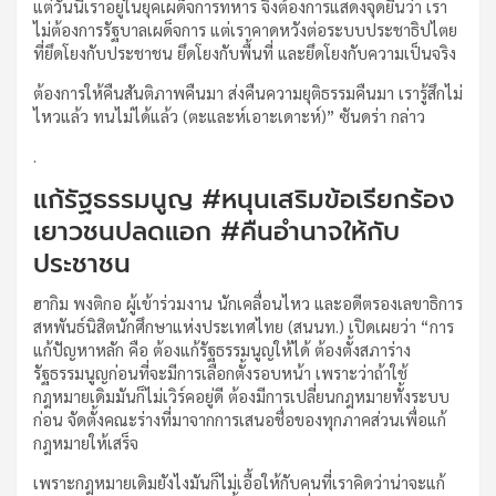
แต่วันนี้เราอยู่ในยุคเผด็จการทหาร จึงต้องการแสดงจุดยืนว่า เรา
ไม่ต้องการรัฐบาลเผด็จการ แต่เราคาดหวังต่อระบบประชาธิปไตย
ที่ยึดโยงกับประชาชน ยึดโยงกับพื้นที่ และยึดโยงกับความเป็นจริง
ต้องการให้คืนสันติภาพคืนมา ส่งคืนความยุติธรรมคืนมา เรารู้สึกไม่
ไหวแล้ว ทนไม่ได้แล้ว (ตะและห์เอาะเดาะห์)” ซันดร่า กล่าว
.
แก้รัฐธรรมนูญ #หนุนเสริมข้อเรียกร้อง
เยาวชนปลดแอก #คืนอำนาจให้กับ
ประชาชน
ฮากิม พงติกอ ผู้เข้าร่วมงาน นักเคลื่อนไหว และอดีตรองเลขาธิการ
สหพันธ์นิสิตนักศึกษาแห่งประเทศไทย (สนนท.) เปิดเผยว่า “การ
แก้ปัญหาหลัก คือ ต้องแก้รัฐธรรมนูญให้ได้ ต้องตั้งสภาร่าง
รัฐธรรมนูญก่อนที่จะมีการเลือกตั้งรอบหน้า เพราะว่าถ้าใช้
กฎหมายเดิมมันก็ไม่เวิร์คอยู่ดี ต้องมีการเปลี่ยนกฎหมายทั้งระบบ
ก่อน จัดตั้งคณะร่างที่มาจากการเสนอชื่อของทุกภาคส่วนเพื่อแก้
กฎหมายให้เสร็จ
เพราะกฎหมายเดิมยังไงมันก็ไม่เอื้อให้กับคนที่เราคิดว่าน่าจะแก้