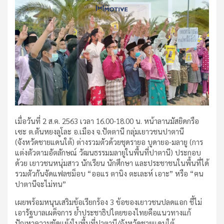
เมื่อวันที่ 2 ส.ค. 2563 เวลา 16.00-18.00 น. หน้าลานมัสยิดกรือ
เซะ ต.ตันหยงลูโละ อ.เมือง จ.ปัตตานี กลุ่มเยาวชนปาตานี
(จังหวัดชายแดนใต้) ต่างรวมตัวด้วยชุดรายอ บูดายอ-มลายู (การ
แต่งตัวตามอัตลักษณ์ วัฒนธรรมมลายูในพื้นที่ปาตานี) ประกอบ
ด้วย เยาวชนหนุ่มสาว นักเรียน นักศึกษา และประชาชนในพื้นที่ได้
รวมตัวกันจัดแฟลชม็อบ “ออแร ตานิง ตะเละห์ เอาะ” หรือ “ฅน
ปาตานีจะไม่ทน”
เผยพร้อมหนุนเสริมข้อเรียกร้อง 3 ข้อของเยาวชนปลดแอก ชี้ไม่
เอารัฐบาลเผด็จการ ย้ำประชาธิปไตยของไทยคือแนวทางแก้
ปัญหาความขัดแย้งในพื้นที่ปาตานี/จังหวัดชายแดนใต้