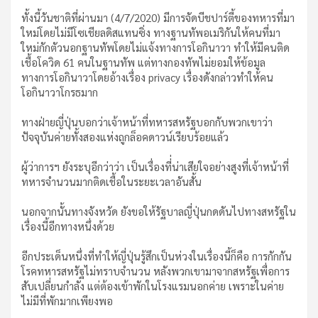
ทั้งนี้วันชาติที่ผ่านมา (4/7/2020) มีการจัดบีชปาร์ตี้ของทหารที่มา
ใหม่โดยไม่มีโซเชียลดิสแทนซิ่ง ทางฐานทัพอเมริกันให้คนที่มา
ใหม่กักตัวนอกฐานทัพโดยไม่แจ้งทางการโอกินาวา ทำให้มีคนติด
เชื้อโควิด 61 คนในฐานทัพ แต่ทางกองทัพไม่ยอมให้ข้อมูล
ทางการโอกินาวาโดยอ้างเรื่อง privacy เรื่องดังกล่าวทำให้คน
โอกินาวาโกรธมาก
ทางฝ่ายญี่ปุ่นบอกว่าเจ้าหน้าที่ทหารสหรัฐบอกกับพวกเขาว่า
ปัจจุบันค่ายทั้งสองแห่งถูกล็อคดาวน์เรียบร้อยแล้ว
ผู้ว่าการฯ ยังระบุอีกว่าว่า เป็นเรื่องที่่น่าเสียใจอย่างสูงที่เจ้าหน้าที่
ทหารจำนวนมากติดเชื้อในระยะเวลาอันสั้น
นอกจากนั้นทางจังหวัด ยังขอให้รัฐบาลญี่ปุ่นกดดันไปทางสหรัฐใน
เรื่องนี้อีกทางหนึ่งด้วย
อีกประเด็นหนึ่งที่ทำให้ญี่ปุ่นรู้สึกเป็นห่วงในเรื่องนี้ก็คือ การกักกัน
โรคทหารสหรัฐไม่ทราบจำนวน หลังพวกเขามาจากสหรัฐเพื่อการ
สับเปลี่ยนกำลัง แต่ต้องเข้าพักในโรงแรมนอกค่าย เพราะในค่าย
ไม่มีที่พักมากเพียงพอ