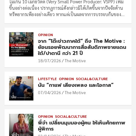
ไม่เกิน 10 เมกะวัตต์ (Very Small Power Producer: VSPP) เพิ่ม
ขึ้นอย่างต่อเนื่อง ปรากฏการณ์ดังกล่าวมิได้เกิดขึ้นจากปัจจัยด้าน
ทรัพยากรเพียงอย่างเดียว หากแต่เป็นผลจากการบรรจบกันของ…
OPINION
จาก “โต๊ะข่าวภาคใต้” ถึง The Motive :
ย้อนรอยพัฒนาการสื่อสันติภาพชายแดน
ใต้/ปาตานี กว่า 21 ปี
18/07/2026
The Motive
LIFESTYLE
OPINION
SOCIAL&CULTURE
นัน “กาแฟ เสียงเพลง และโอกาส”
07/04/2026
The Motive
OPINION
SOCIAL&CULTURE
พี่จ๋า เปลี่ยนมุมมองผู้ฅน ให้เห็นศักยภาพ
ผู้พิการ