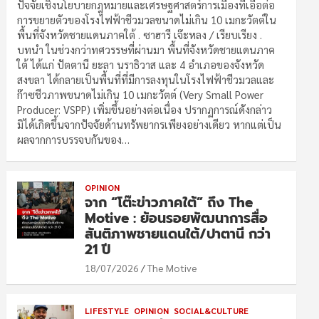
ปัจจัยเชิงนโยบายกฎหมายและเศรษฐศาสตร์การเมืองที่เอื้อต่อ
การขยายตัวของโรงไฟฟ้าชีวมวลขนาดไม่เกิน 10 เมกะวัตต์ใน
พื้นที่จังหวัดชายแดนภาคใต้ . ซาฮารี เจ๊ะหลง / เรียบเรียง .
บทนำ ในช่วงกว่าทศวรรษที่ผ่านมา พื้นที่จังหวัดชายแดนภาค
ใต้ ได้แก่ ปัตตานี ยะลา นราธิวาส และ 4 อำเภอของจังหวัด
สงขลา ได้กลายเป็นพื้นที่ที่มีการลงทุนในโรงไฟฟ้าชีวมวลและ
ก๊าซชีวภาพขนาดไม่เกิน 10 เมกะวัตต์ (Very Small Power
Producer: VSPP) เพิ่มขึ้นอย่างต่อเนื่อง ปรากฏการณ์ดังกล่าว
มิได้เกิดขึ้นจากปัจจัยด้านทรัพยากรเพียงอย่างเดียว หากแต่เป็น
ผลจากการบรรจบกันของ…
OPINION
จาก “โต๊ะข่าวภาคใต้” ถึง The
Motive : ย้อนรอยพัฒนาการสื่อ
สันติภาพชายแดนใต้/ปาตานี กว่า
21 ปี
18/07/2026
The Motive
LIFESTYLE
OPINION
SOCIAL&CULTURE