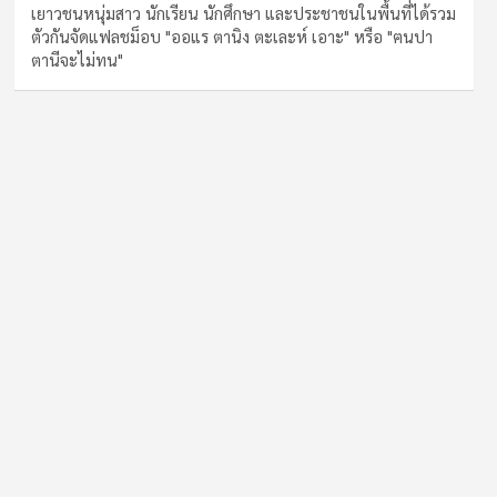
เยาวชนหนุ่มสาว นักเรียน นักศึกษา และประชาชนในพื้นที่ได้รวม
ตัวกันจัดแฟลชม็อบ "ออแร ตานิง ตะเละห์ เอาะ" หรือ "ฅนปา
ตานีจะไม่ทน"