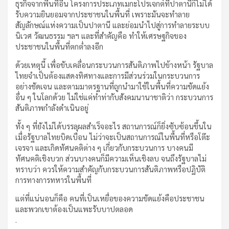
ธุรกิจจากพื้นที่อื่น โครงการประเภทเมกะโปรเจกต์ที่ปาตานีก็ไม่ได้
รับความยินยอมจากประชาชนในพื้นที่ เพราะมันจะทำลาย
สัญลักษณ์แห่งความเป็นปาตานี และย่อมนำไปสู่การทำลายระบบ
นิเวศ วัฒนธรรม ฯลฯ และที่สำคัญคือ ทำให้เศรษฐกิจของ
ประชาชนในพื้นที่ตกต่ำลงอีก
ด้วยเหตุนี้ เพื่อขับเคลื่อนกระบวนการสันติภาพไปข้างหน้า รัฐบาล
ไทยจำเป็นต้องแสดงทิศทางและการมีส่วนร่วมในกระบวนการ
อย่างชัดเจน และตามมาตรฐานที่ถูกนำมาใช้ในพื้นที่ความขัดแย้ง
อื่น ๆ ในโลกด้วย ไม่ใช่แค่ทำท่ากับสังคมนานาชาติว่า กระบวนการ
สันติภาพกำลังดำเนินอยู่
ทั้ง ๆ ที่ยังไม่ได้บรรลุผลสำเร็จอะไร สถานการณ์ก็ยิ่งซับซ้อนขึ้นใน
เมื่อรัฐบาลไทยบิดเบือน ไม่ว่าจะเป็นสถานการณ์ในพื้นที่หรือโต๊ะ
เจรจา และเกิดทัศนคติต่าง ๆ เกี่ยวกับกระบวนการ บางคนมี
ทัศนคติเชิงบวก ส่วนบางคนก็มีความเห็นเชิงลบ จนถึงรัฐบาลไม่
ทราบว่า ควรให้ความสำคัญกับกระบวนการสันติภาพหรือปฏิบัติ
การทางการทหารในพื้นที่
แต่ที่แน่นอนก็คือ คนที่เป็นเหยื่อของความขัดแย้งคือประชาชน
และพวกเขาต้องเป็นแพะรับบาปตลอด
.