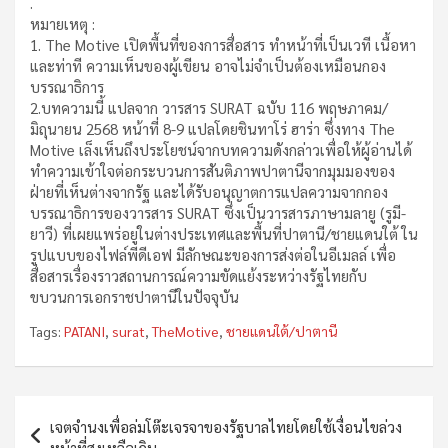
.
หมายเหตุ :
1. The Motive เปิดพื้นที่ของการสื่อสาร ทำหน้าที่เป็นเวที เนื้อหา
และท่าที ความเห็นของผู้เขียน อาจไม่จำเป็นต้องเหมือนกอง
บรรณาธิการ
2.บทความนี้ แปลจาก วารสาร SURAT ฉบับ 116 พฤษภาคม/
มิถุนายน 2568 หน้าที่ 8-9 แปลโดยชินทาโร่ ฮาร่า ซึ่งทาง The
Motive เล็งเห็นถึงประโยชน์จากบทความดังกล่าวเพื่อให้ผู้อ่านได้
ทำความเข้าใจต่อกระบวนการสันติภาพปาตานีจากมุมมองของ
ฝ่ายที่เห็นต่างจากรัฐ และได้รับอนุญาตการแปลความจากกอง
บรรณาธิการของวารสาร SURAT ซึ่งเป็นวารสารภาษามลายู (รูมี-
ยาวี) ที่เผยแพร่อยู่ในต่างประเทศและพื้นที่ปาตานี/ชายแดนใต้ ใน
รูปแบบของไฟล์พีดีเอฟ มีลักษณะของการส่งต่อในอีเมลล์ เพื่อ
สื่อสารเรื่องราวสถานการณ์ความขัดแย้งระหว่างรัฐไทยกับ
ขบวนการเอกราชปาตานีในปัจจุบัน
Tags:
PATANI
,
surat
,
TheMotive
,
ชายแดนใต้/ปาตานี
Post
เจตจำนงเพื่อล่มโต๊ะเจรจาของรัฐบาลไทยโดยใช้เงื่อนไขล่วง
navigation
หน้าที่สูงเหลือเกิน