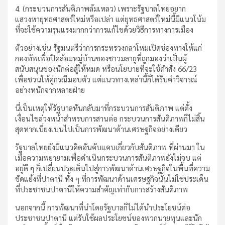
4. (กระบวนการสันติภาพล้มเหลว) เพราะรัฐบาลไทยอยาก
แสวงหายุทธศาสตร์ใหม่หรือเปล่า แต่ยุทธศาสตร์ใหม่นี้มีแนวโน้ม
ที่จะใช้ความรุนแรงมากกว่าการแก้ไขด้วยวิธีการทางการเมือง
ตัวอย่างเช่น รัฐมนตรีว่าการกระทรวงกลาโหมเปิดช่องทางให้แก่
กองทัพเพื่อปิดล้อมหมู่บ้านของชาวมลายูที่ถูกมองว่าเป็นผู้
สนับสนุนของนักต่อสู้ให้หมด หรือนโยบายที่จะใช้คำสั่ง 66/23
เพื่อชวนให้คู่กรณีมอบตัว แต่แนวทางเหล่านี้ก็ได้รับคำวิจารณ์
อย่างหนักจากหลายฝ่าย
นี่เป็นเหตุให้รัฐบาลหันกลับมาที่กระบวนการสันติภาพ แต่ตั้ง
เงื่อนไขล่วงหน้าสำหรบการสานต่อ กระบวนการสันติภาพก็ไม่สิ้น
สุดหากเบี่ยงเบนไปเป็นการพัฒนาด้านเศรษฐกิจอย่างเดียว
รัฐบาลไทยยังมีแนวคิดอันคับแคบเกี่ยวกับสันติภาพ ที่ผ่านมา ใน
เมื่อความพยายามเพื่อดำเนินกระบวนการสันติภาพยังไม่จบ แต่
อยู่ดี ๆ ก็เปลี่ยนประเด็นไปสู่การพัฒนาด้านเศรษฐกิจในพื้นที่ความ
ขัดแย้งที่ปาตานี ทั้ง ๆ ที่การพัฒนาด้านเศรษฐกิจนั้นไม่ใช่ประเด็น
ที่ประชาชนปาตานีให้ความสำคัญเท่ากับการสร้างสันติภาพ
นอกจากนี้ การพัฒนาที่นำโดยรัฐบาลก็ไม่ได้นำประโยชน์ต่อ
ประชาชนปาตานี แต่รับใช้ผลประโยชน์ของพวกนายทุนและนัก