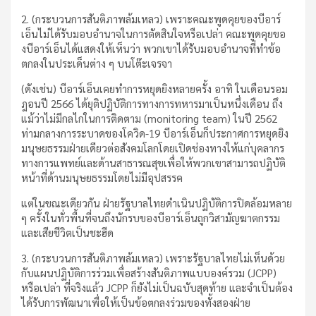
2. (กระบวนการสันติภาพล้มเหลว) เพราะคณะพูดคุยของบีอาร์
เอ็นไม่ได้รับมอบอำนาจในการตัดสินใจหรือเปล่า คณะพูดคุยขอ
งบีอาร์เอ็นได้แสดงให้เห็นว่า พวกเขาได้รับมอบอำนาจที่ทำข้อ
ตกลงในประเด็นต่าง ๆ บนโต๊ะเจรจา
(ดังเช่น) บีอาร์เอ็นเคยทำการหยุดยิงหลายครั้ง อาทิ ในเดือนรอม
ฎอนปี 2566 ได้ยุติปฏิบัติการทางการทหารมาเป็นหนึ่งเดือน ถึง
แม้ว่าไม่มีกลไกในการติดตาม (monitoring team) ในปี 2562
ท่ามกลางการระบาดของโควิด-19 บีอาร์เอ็นก็ประกาศการหยุดยิง
มนุษยธรรมฝ่ายเดียวต่อสังคมโลกโดยเปิดช่องทางให้แก่บุคลากร
ทางการแพทย์และด้านสาธารณสุขเพื่อให้พวกเขาสามารถปฏิบัติ
หน้าที่ด้านมนุษยธรรมโดยไม่มีอุปสรรค
แต่ในขณะเดียวกัน ฝ่ายรัฐบาลไทยดำเนินปฏิบัติการปิดล้อมหลาย
ๆ ครั้งในทั่วพื้นที่จนถึงนักรบของบีอาร์เอ็นถูกวิสามัญฆาตกรรม
และเสียชีวิตเป็นชะฮีด
3. (กระบวนการสันติภาพล้มเหลว) เพราะรัฐบาลไทยไม่เห็นด้วย
กับแผนปฏิบัติการร่วมเพื่อสร้างสันติภาพแบบองค์รวม (JCPP)
หรือเปล่า ที่จริงแล้ว JCPP ก็ยังไม่เป็นฉบับสุดท้าย และจำเป็นต้อง
ได้รับการพัฒนาเพื่อให้เป็นข้อตกลงร่วมของทั้งสองฝ่าย