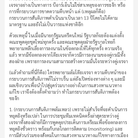
เจรจาอย่างเป็นทางการ บีอาร์เอ็นไม่ใช่สาเหตุของการชะงัก หรือ
การที่กระบวนการขาดความคืบหน้า แต่ (เหตุผลก็คือ)
กระบวนการสันติภาพดำเนินมาเป็นเวลา 13 ปีโดยไม่ได้ตาม
มาตรฐาน และยังไม่เป็นวาระแห่งชาติอีก
ด้วยเหตุนี้ ในเมื่อมีนายกรัฐมนตรีคนใหม่ รัฐบาลก็จะต้องแต่งตั้ง
คณะพูดคุยชุดใหม่ทุกครั้ง และคณะพูดคุยฝ่ายรัฐบาลไทยก็
พยายามหลีกเลี่ยงการลงนามในข้อตกลงให้ได้ทุกครั้ง ความจริง
แล้ว หากมีข้อตกลงจากโต๊ะเจรจาก็ควรมีการลงนามของคู่กรณีทั้ง
สองฝ่าย เพราะการลงนามสามารถสร้างความมั่นใจระหว่างคู่เจรจา
(แล้วคำถามที่นี่ก็คือ) ใครพยายามล้มโต๊ะเจรจา ความคืบหน้าของ
กระบวนการสันติภาพก็ไม่ราบรื่น แต่ยังเปิดช่องทางต่าง ๆ และมี
ผลเชิงบวกเพื่อนำไปสู่จุดร่วมบางอย่างในการแสวงหาแนวทาง
แก้ไข เราจึงต้องตั้งคำถามว่า ทำไมกระบวนการสันติภาพต้อง
ชะงัก
1. (กระบวนการสันติภาพล้มเหลว) เพราะไม่สำเร็จที่จะดำเนินการ
หยุดยิงหรือเปล่า ในการประชุมทีมเทคนิคครั้งล่าสุดระหว่างคู่
เจรจาทั้งสองฝ่ายก็มีการพูดคุยประเด็นการเตรียมเพื่อข้อตกลงการ
หยุดยิงชั่วคราว พร้อมกับกลไกลการติดตาม (monitoring) และ
การมีส่วนร่วมของสังคมในการแสวงหาแนวทางแก้ไขทางการเมือง