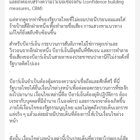
และยังต้องบสร้างความไว้เนื้อเชื่อใจกัน (confidence building
measures, CBM)
แต่หากดูจากท่าที่ของรัฐบาลไทยที่ไม่ยอมประนีประนอมและใส่
ร้ายป้ายสีอีกฝ่ายหนึ่งเพื่อทำลายชื่อเสียง การแสวงหาแนวทาง
แก้ไขก็ยิ่งสลับซับซ้อนขึ้น
สำหรับบีอาร์เอ็น กระบวนการสันติภาพไม่ใช่การคุกเข่าและ
วิงวอนจากอีกฝ่ายหนึ่ง บีอาร์เอ็นมีจุดยืนที่ชัดเจน และการทำลาย
ชื่อเสียงของบีอาร์เอ็นในสายตาของประชาชนปาตานีก็ไม่ง่ายดังที่
รัฐบาลคิดไปเอง
.
บีอาร์เอ็นจำเป็นต้องคุ้มครองความน่าเชื่อถือและศักดิ์ศรี ที่นี่
รัฐบาลไทยได้ยื่นเงื่อนไขล่วงหน้าเพื่อต่อยอดกระบวนการที่ชะงัก
ลงไปมานาน เงื่อนไขเหล่านี้คือ บีอาร์เอ็นต้องยุติปฏิบัติการ ต้อง
เจรจากับบุคคลที่มีอำนาจ (ในองค์กร) และการเจรจาต้องเกิดขึ้น
ภายใต้เงื่อนไขของรัฐธรรมนูญไทย และไม่พูดถึงประเด็นเอกราช
แต่จริง ๆ แล้วแต่ละฝ่ายมีประเด็นที่ต้องการให้เป็นเงื่อนไขล่วง
หน้า
.
ดังนั้น เงื่อนไขล่วงหน้าเหล่านี้เป็นประเด็นที่ควรพาไปคุยบนโต๊ะ