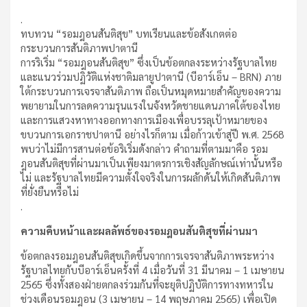
.
ทบทวน “รอมฎอนสันติสุข” บทเรียนและข้อสังเกตต่อ
กระบวนการสันติภาพปาตานี
การริเริ่ม “รอมฎอนสันติสุข” ซึ่งเป็นข้อตกลงระหว่างรัฐบาลไทย
และแนวร่วมปฏิวัติแห่งชาติมลายูปาตานี (บีอาร์เอ็น – BRN) ภาย
ใต้กระบวนการเจรจาสันติภาพ ถือเป็นหมุดหมายสำคัญของความ
พยายามในการลดความรุนแรงในจังหวัดชายแดนภาคใต้ของไทย
และการแสวงหาทางออกทางการเมืองเพื่อบรรลุเป้าหมายของ
ขบวนการเอกราชปาตานี อย่างไรก็ตาม เมื่อก้าวเข้าสู่ปี พ.ศ. 2568
พบว่าไม่มีการสานต่อข้อริเริ่มดังกล่าว คำถามที่ตามมาคือ รอม
ฎอนสันติสุขที่ผ่านมาเป็นเพียงมาตรการเชิงสัญลักษณ์เท่านั้นหรือ
ไม่ และรัฐบาลไทยมีความตั้งใจจริงในการผลักดันให้เกิดสันติภาพ
ที่ยั่งยืนหรือไม่
.
ความคืบหน้าและผลลัพธ์ของรอมฎอนสันติสุขที่ผ่านมา
ข้อตกลงรอมฎอนสันติสุขเกิดขึ้นจากการเจรจาสันติภาพระหว่าง
รัฐบาลไทยกับบีอาร์เอ็นครั้งที่ 4 เมื่อวันที่ 31 มีนาคม – 1 เมษายน
2565 ซึ่งทั้งสองฝ่ายตกลงร่วมกันที่จะยุติปฏิบัติการทางทหารใน
ช่วงเดือนรอมฎอน (3 เมษายน – 14 พฤษภาคม 2565) เพื่อเปิด