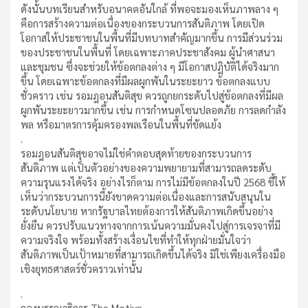
ดังนั้นบทเรียนสำหรับอนาคตอันใกล้ ที่พอจะมองเห็นภาพลาง ๆ
คือการสร้างความต่อเนื่องของกระบวนการสันติภาพ โดยเปิด
โอกาสให้ประชาชนในพื้นที่มีบทบาทสำคัญมากขึ้น การมีส่วนร่วม
ของประชาชนในพื้นที่ โดยเฉพาะภาคประชาสังคม ผู้นำศาสนา
และชุมชน ซึ่งจะช่วยให้ข้อตกลงต่าง ๆ มีโอกาสปฏิบัติได้จริงมาก
ขึ้น โดยเฉพาะข้อตกลงที่มีผลผูกพันในระยะยาว ข้อตกลงแบบ
ชั่วคราว เช่น รอมฎอนสันติสุข ควรถูกยกระดับไปสู่ข้อตกลงที่มีผล
ผูกพันระยะยาวมากขึ้น เช่น การกำหนดโซนปลอดภัย การลดกำลัง
พล หรือมาตรการคุ้มครองพลเรือนในพื้นที่ขัดแย้ง
.
รอมฎอนสันติสุขอาจไม่ใช่คำตอบสุดท้ายของกระบวนการ
สันติภาพ แต่เป็นตัวอย่างของความพยายามที่สามารถลดระดับ
ความรุนแรงได้จริง อย่างไรก็ตาม การไม่มีข้อตกลงในปี 2568 ชี้ให้
เห็นว่ากระบวนการนี้ยังขาดความต่อเนื่องและการสนับสนุนใน
ระดับนโยบาย หากรัฐบาลไทยต้องการให้สันติภาพเกิดขึ้นอย่าง
ยั่งยืน ควรปรับแนวทางจากการเน้นความมั่นคงไปสู่การเจรจาที่มี
ความจริงใจ พร้อมทั้งสร้างเงื่อนไขที่ทำให้ทุกฝ่ายมั่นใจว่า
สันติภาพเป็นเป้าหมายที่สามารถเกิดขึ้นได้จริง มิใช่เพียงเครื่องมือ
เชิงยุทธศาสตร์ชั่วคราวเท่านั้น
.
กองบรรณาธิการ The Motive