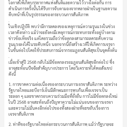
โอกาสให้เกิดบรรยากาศแห่งสันติและความไว้วางใจต่อกัน การ
ดำเนินการครั้งนั้นได้รับการจับตามองจากหลายฝ่ายในฐานะความ
คืบหน้าที่เป็นรูปธรรมของกระบวนการสันติภาพ
.
ในเชิงปฏิบัติ พบว่ามีการลดลงของเหตุการณ์ความรุนแรงในช่วง
เวลาดังกล่าว แม้ว่าจะยังคงมีเหตุการณ์กระทบกระทั่งอยู่บ้างตาม
ข่าวข้อเท็จจริง แต่โดยรวมถือว่าข้อตกลงสามารถลดระดับความ
รุนแรงลงได้ในระดับหนึ่ง นอกจากนี้ยังสร้างเวทีให้เกิดการเจรจา
ในขั้นต่อไปโดยใช้ประสบการณ์จากรอมฎอนสันติสุขเป็นจุดตั้งต้น
.
เมื่อเข้าสู่ปี 2568 กลับไม่มีข้อตกลงรอมฎอนสันติสุขอีกต่อไป ซึ่ง
อาจสะท้อนปัจจัยสำคัญบางประการ โดยวิเคราะห์ได้พอสังเขป
ดังนี้
1. การขาดความต่อเนื่องของกระบวนการเจรจาสันติภาพ ระหว่าง
รัฐบาลไทยและบีอาร์เอ็นมีลักษณะการพบกันเพื่อเจรจาเป็น
ระลอก ๆ และขาดกรอบความร่วมมือที่ยั่งยืน การไม่มีข้อตกลงใหม่
ในปี 2568 อาจสะท้อนถึงปัญหาความไม่แน่นอนของการเจรจา
และความไม่มั่นคงอีกต่อไปของทั้งสองฝ่ายที่จะขยับเรื่องการ
เจรจาสันติภาพ
2. ท่าทีของรัฐบาลไทยต่อกระบวนการสันติภาพ แม้ว่ารัฐบาลจะ