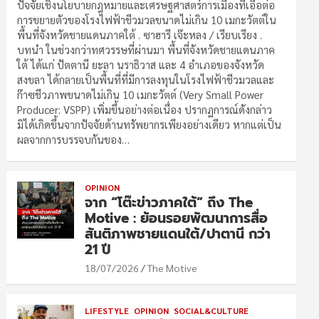
ปัจจัยเชิงนโยบายกฎหมายและเศรษฐศาสตร์การเมืองที่เอื้อต่อ
การขยายตัวของโรงไฟฟ้าชีวมวลขนาดไม่เกิน 10 เมกะวัตต์ใน
พื้นที่จังหวัดชายแดนภาคใต้ . ซาฮารี เจ๊ะหลง / เรียบเรียง .
บทนำ ในช่วงกว่าทศวรรษที่ผ่านมา พื้นที่จังหวัดชายแดนภาค
ใต้ ได้แก่ ปัตตานี ยะลา นราธิวาส และ 4 อำเภอของจังหวัด
สงขลา ได้กลายเป็นพื้นที่ที่มีการลงทุนในโรงไฟฟ้าชีวมวลและ
ก๊าซชีวภาพขนาดไม่เกิน 10 เมกะวัตต์ (Very Small Power
Producer: VSPP) เพิ่มขึ้นอย่างต่อเนื่อง ปรากฏการณ์ดังกล่าว
มิได้เกิดขึ้นจากปัจจัยด้านทรัพยากรเพียงอย่างเดียว หากแต่เป็น
ผลจากการบรรจบกันของ…
OPINION
จาก “โต๊ะข่าวภาคใต้” ถึง The
Motive : ย้อนรอยพัฒนาการสื่อ
สันติภาพชายแดนใต้/ปาตานี กว่า
21 ปี
18/07/2026
The Motive
LIFESTYLE
OPINION
SOCIAL&CULTURE