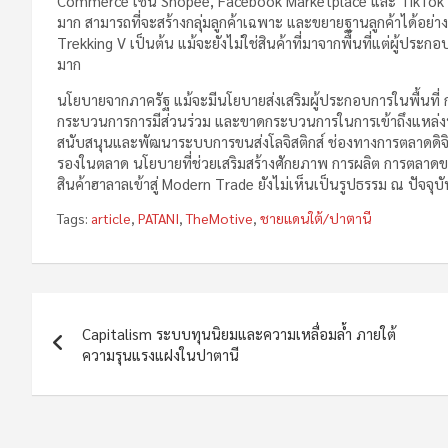
Commerce เช่น Shopee, Facebook Marketplace และ TikTok Shop
มาก สามารถที่จะสร้างกลุ่มลูกค้าเฉพาะ และขยายฐานลูกค้าได้อย่
Trekking V เป็นต้น แม้จะยังไม่ใช่สินค้าที่มาจากพื้นที่แต่ผู้ประกอ
มาก
นโยบายจากภาครัฐ แม้จะมีนโยบายส่งเสริมผู้ประกอบการในพื้นที
กระบวนการการมีส่วนร่วม และขาดกระบวนการในการเข้าถึงแหล่งทุ
สนับสนุนและพัฒนาระบบการขนส่งโลจิสติกส์ ช่องทางการตลาดดิจิทั
รองในตลาด นโยบายที่ช่วยเสริมสร้างศักยภาพ การผลิต การตลาดข
สินค้าฮาลาลเข้าสู่ Modern Trade ยังไม่เห็นเป็นรูปธรรม ณ ปัจจุบั
Tags:
article
,
PATANI
,
TheMotive
,
ชายแดนใต้/ปาตานี
Post
Capitalism ระบบทุนนิยมและความเหลื่อมล้ำ ภายใต้
navigation
ความรุนแรงแฝงในปาตานี