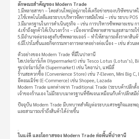
ลักษณะสำคัญของ Modern Trade
1.มีหลายสาขา – โดยส่วนใหญ่อยู่ภายใต้เครือข่ายของบริษัทขนาดใหญ
2.ใช้เทคโนโลยีและระบบบริหารจัดการสมัยใหม่ – เช่น ระบบ POS 
3.มีมาตรฐานในการดำเนินธุรกิจ – เช่น การบริหารซัพพลายเชน 
4.เข้าถึงลูกค้าได้เป็นวงกว้าง – เนื่องจากมีหลายสาขาและสามารถ
5.มีอำนาจต่อรองสูงกับซัพพลายเออร์ – ทำให้สามารถตั้งราคาสินค้า
6.มีโปรโมชั่นและกิจกรรมทางการตลาดอย่างต่อเนื่อง – เช่น ส่วนล
ตัวอย่างของ Modern Trade ที่มีในปาตานี
ไฮเปอร์มาร์เก็ต (Hypermarket) เช่น Tesco Lotus (Lotus’s), B
ซูเปอร์มาร์เก็ต (Supermarket) เช่น ไดอาน่า, แฟมิลี่
ร้านสะดวกซื้อ (Convenience Store) เช่น 7-Eleven, Mini Big C,
อีคอมเมิร์ซ (E-Commerce) เช่น Shopee, Lazada
Modern Trade แตกต่างจาก Traditional Trade (ระบบค้าปลีกดั้งเ
เจ้าของร้านเอง ไม่มีระบบมาตรฐานที่ชัดเจนเหมือนกับค้าปลีกสมัย
ปัจจุบัน Modern Trade มีบทบาทสำคัญต่อระบบเศรษฐกิจและพฤติก
และสามารถเข้าถึงสินค้าได้ง่ายขึ้น
.
ในแง่ดี และโอกาสของ Modern Trade ต่อพื้นที่ปาตานี