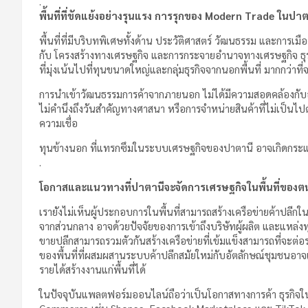
.
พื้นที่ที่ขัดแย้งอย่างรุนแรง การรุกของ Modern Trade ในปาต
พื้นที่ที่มีบริบทพิเศษทั้งด้าน ประวัติศาสตร์ วัฒนธรรม และการเมื
กับ โครงสร้างทางเศรษฐกิจ และการกระจายอำนาจทางเศรษฐกิจ ธุร
ที่มุ่งเน้นไปที่ทุนขนาดใหญ่และกลุ่มธุรกิจจากนอกพื้นที่ มากกว่าท
การนำเข้าวัฒนธรรมการค้าจากภายนอก ไม่ได้มีความสอดคล้องกับอั
ไม่คำนึงถึงวันสำคัญทางศาสนา หรือการจำหน่ายสินค้าที่ไม่เป็นไ
ความเชื่อ
ทุนข้างนอก ที่แทรกซึมในระบบเศรษฐกิจของปาตานี อาจเกิดกระแส
.
โอกาสและแนวทางที่ปาตานีจะจัดการเศรษฐกิจในพื้นที่ของตนเ
เรายังไม่เห็นผู้ประกอบการในพื้นที่สามารถสร้างเครือข่ายค้าปลีกใ
จากส่วนกลาง อาจด้วยปัจจัยของการเข้าถึงบริษัทผู้ผลิต และแหล่งทุ
ขายปลีกสามารถรวมตัวกันสร้างเครือข่ายที่เข้มแข็งสามารถที่จะต่อรอ
ของพื้นที่ที่ผสมผสานระบบค้าปลีกสมัยใหม่กับอัตลักษณ์ชุมชนอาจเก
รายได้สร้างงานแก่พื้นที่ได้
ในปัจจุบันแพลตฟอร์มออนไลน์ถือว่าเป็นโอกาสทางการค้า ธุรกิจใ