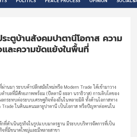
HTS
POLITICS
PEACE PROCESS
OPINION
SOCIAL&
ระตูบ้านสังคมปาตานีโอกาส ความ
ละความขัดแย้งในพื้นที่
่ผ่านมา ระบบค้าปลีกสมัยใหม่หรือ Modern Trade ได้เข้ามาวาง
บตำบลที่มีศักยภาพพร้อม (ปัตตานี ยะลา นราธิวาส) การเติบโตของ
ลกระทบต่อระบบเศรษฐกิจท้องถิ่นในหลายมิติ ทั้งด้านโอกาสทาง
ern Trade ในดินแดนมลายูปาตานี เป็นโอกาส หรือปัญหาต่อฅนใน
กที่ดำเนินธุรกิจในรูปแบบมาตรฐาน มีระบบบริหารจัดการที่เป็น
กิจที่มีขนาดใหญ่และมีหลายสาขา