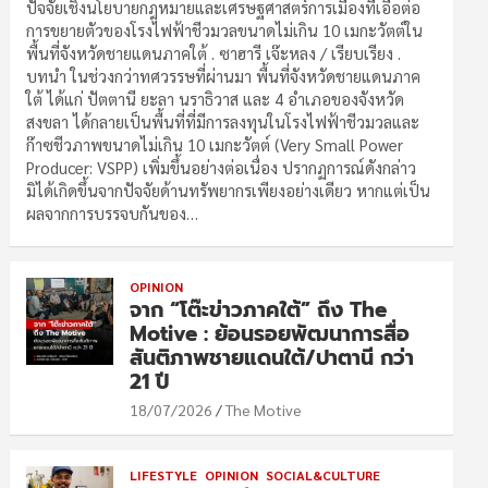
ปัจจัยเชิงนโยบายกฎหมายและเศรษฐศาสตร์การเมืองที่เอื้อต่อ
การขยายตัวของโรงไฟฟ้าชีวมวลขนาดไม่เกิน 10 เมกะวัตต์ใน
พื้นที่จังหวัดชายแดนภาคใต้ . ซาฮารี เจ๊ะหลง / เรียบเรียง .
บทนำ ในช่วงกว่าทศวรรษที่ผ่านมา พื้นที่จังหวัดชายแดนภาค
ใต้ ได้แก่ ปัตตานี ยะลา นราธิวาส และ 4 อำเภอของจังหวัด
สงขลา ได้กลายเป็นพื้นที่ที่มีการลงทุนในโรงไฟฟ้าชีวมวลและ
ก๊าซชีวภาพขนาดไม่เกิน 10 เมกะวัตต์ (Very Small Power
Producer: VSPP) เพิ่มขึ้นอย่างต่อเนื่อง ปรากฏการณ์ดังกล่าว
มิได้เกิดขึ้นจากปัจจัยด้านทรัพยากรเพียงอย่างเดียว หากแต่เป็น
ผลจากการบรรจบกันของ…
OPINION
จาก “โต๊ะข่าวภาคใต้” ถึง The
Motive : ย้อนรอยพัฒนาการสื่อ
สันติภาพชายแดนใต้/ปาตานี กว่า
21 ปี
18/07/2026
The Motive
LIFESTYLE
OPINION
SOCIAL&CULTURE