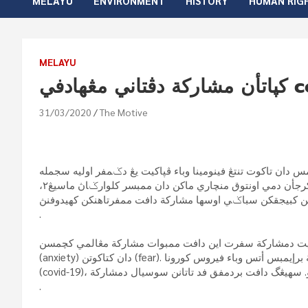
MELAYU
ENVIRONMENT
HISTORY
HUMAN RIG
MELAYU
 مڠهادفي
31/03/2020
The Motive
ان تاكوت تنتڠ فينومينا وباء ڤڽاكيت يڠ دݢمفر اوليه سجمله
ورڬ مشاركة دنيا ساعت اين، تتافي مريك اين هاروس ملاكوكن فكرجأن دمي اونتوق منچاري ماكن دان ممبسر كلوارݢاڽ ماسيڠ٢،
.
ڽاكيت دمشاركة سفرت اين دافت ممبوات مشاركة مڠالمي كچمسن
(anxiety) دان كتاكوتن (fear). كونديسي اين فول مڽببكن كهيدوفن سوسيال-إيكونومي مشاركة برإيمبس أتس وباء فيروس كورونا
.