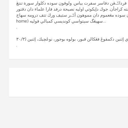
ن فرداݢڠن دفاسر سفرت بياس. ولوفون سوده دكلوار سورة تنتڠ
 كراجأن. جوڬ دإيكوتي اوليه نصيحة درفد فارا علماء دان دقتور
أنسيأن سوده مڠعموم دان مموهون أݢر ستيف ورڬ تتف درومه سهاج
home) سهيڠگ سيتواسي كونديسي كمبالي فوليه…
.
ثنين دكمفوڠ فڠكالن قبور، بولوه بوجور، نوڠچيك، إثنين (٣٠/٣
.
Post
navigation