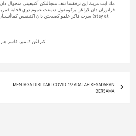
مك ايت مريك اين ترفقسا تتف منجالنكن أكتيفيتي منجوال دا
فراتوران دان لاراڠن بركومفول دتمفت عموم دري ڤجابة فمرينته
سرت فاكر علمو كصيحتن دان أكتيفيس كما (stay at
كتراڠن ݢمبر: فاسر هاري إ
MENJAGA DIRI DARI COVID-19 ADALAH KESADARAN
BERSAMA