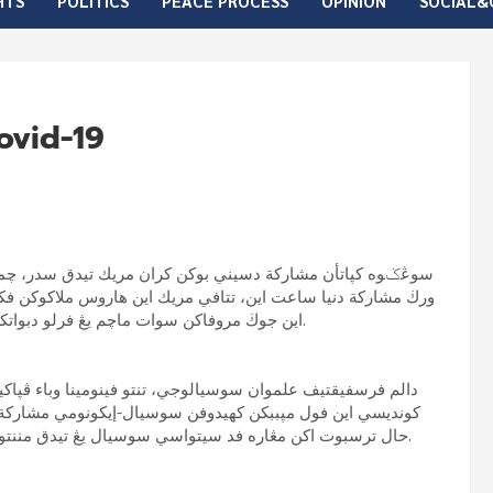
HTS
POLITICS
PEACE PROCESS
OPINION
SOCIAL&
كڽاتأن مشاركة دڤتاني covid-19
سوڠݢوه كڽاتأن مشاركة دسيني بوكن كران مريك تيدق سدر، چمس د
اين جوڬ مروفاكن سوات ماچم يڠ فرلو دبواتكن كبيجقكن سباݢي اوسها مشاركة دافت ممفرتاهنكن كهيدوفنڽ.
دالم فرسفيقتيف علموان سوسيالوجي، تنتو فينومينا وباء ڤ
(covid-19)، حال ترسبوت اكن مڠاره فد سيتواسي سوسيال يڠ تيدق مننتو. سهيڠگ دافت بردمفق فد تاتانن سوسيال دمشاركة.