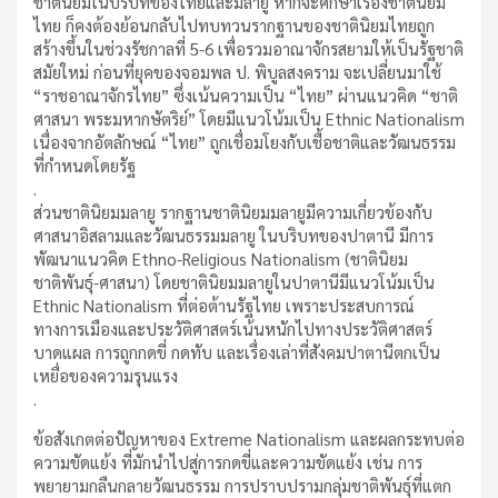
ชาตินิยมในบริบทของไทยและมลายู หากจะศึกษาเรื่องชาตินิยม
ไทย ก็คงต้องย้อนกลับไปทบทวนรากฐานของชาตินิยมไทยถูก
สร้างขึ้นในช่วงรัชกาลที่ 5-6 เพื่อรวมอาณาจักรสยามให้เป็นรัฐชาติ
สมัยใหม่ ก่อนที่ยุคของจอมพล ป. พิบูลสงคราม จะเปลี่ยนมาใช้
“ราชอาณาจักรไทย” ซึ่งเน้นความเป็น “ไทย” ผ่านแนวคิด “ชาติ
ศาสนา พระมหากษัตริย์” โดยมีแนวโน้มเป็น Ethnic Nationalism
เนื่องจากอัตลักษณ์ “ไทย” ถูกเชื่อมโยงกับเชื้อชาติและวัฒนธรรม
ที่กำหนดโดยรัฐ
.
ส่วนชาตินิยมมลายู รากฐานชาตินิยมมลายูมีความเกี่ยวข้องกับ
ศาสนาอิสลามและวัฒนธรรมมลายู ในบริบทของปาตานี มีการ
พัฒนาแนวคิด Ethno-Religious Nationalism (ชาตินิยม
ชาติพันธุ์-ศาสนา) โดยชาตินิยมมลายูในปาตานีมีแนวโน้มเป็น
Ethnic Nationalism ที่ต่อต้านรัฐไทย เพราะประสบการณ์
ทางการเมืองและประวัติศาสตร์เน้นหนักไปทางประวัติศาสตร์
บาดแผล การถูกกดขี่ กดทับ และเรื่องเล่าที่สังคมปาตานีตกเป็น
เหยื่อของความรุนแรง
.
ข้อสังเกตต่อปัญหาของ Extreme Nationalism และผลกระทบต่อ
ความขัดแย้ง ที่มักนำไปสู่การกดขี่และความขัดแย้ง เช่น การ
พยายามกลืนกลายวัฒนธรรม การปราบปรามกลุ่มชาติพันธุ์ที่แตก