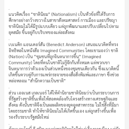
.
แนวคิดเรื่อง “ชาตินิยม” (Nationalism) เป็นหัวข้อที่ได้รับการ
ศึกษาอย่างกว้างขวางในสาขาสังคมศาสตร์ การเมือง และปรัชญา
ชาตินิยมไม่ได้มีรูปแบบเดียว แต่ถูกพัฒนาและปรับเปลี่ยนไปตาม
ยุคสมัย ขึ้นอยู่กับบริบทของแต่ละสังคม
.
เบเนดิก แอนเดอร์สัน (Benedict Anderson) เสนอแนวคิดที่ทรง
อิทธิพลในหนังสือ Imagined Communities โดยเขามองว่า ชาติ
(Nation) เป็น “ชุมชนที่ถูกจินตนาการขึ้น” (Imagined
Community) โดยที่คนในชาติไม่รู้จักกันทั้งหมด แต่พวกเขา
จินตนาการว่าตัวเองเป็นส่วนหนึ่งของชุมชนเดียวกัน ซึ่งแนวคิดนี้
เกิดขึ้นควบคู่กับการแพร่กระจายของสื่อสิ่งพิมพ์และภาษา ซึ่งช่วย
หล่อหลอม “สำนึกความเป็นชาติ”
.
ส่วน เออเนส เกลเนอร์ ได้ให้คำนิยามชาตินิยมว่าเป็นกระบวนการ
ที่รัฐสร้างชาติขึ้นเพื่อให้สอดคล้องกับโครงสร้างทางเศรษฐกิจและ
สังคม ดังนั้นชาติจึงเป็นผลผลิตของยุคอุตสาหกรรม ไม่ใช่สิ่งที่มีมา
โดยธรรมชาติ ทำให้ชาตินิยมไม่ได้เกิดขึ้นเอง แต่ถูกสร้างขึ้นเพื่อ
รองรับระบบรัฐสมัยใหม่
.
ด้านแอนโทนี่ ดี สมิท มองว่าชาตินิยมไม่ใช่แค่เรื่องการเมือง แต่ยัง