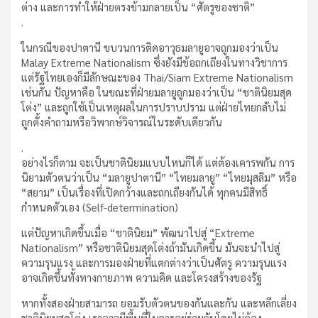
ต่าง และการทำให้ฝ่ายตรงข้ามกลายเป็น “ศัตรูของชาติ”
.
ในกรณีของปาตานี ขบวนการติดอาวุธมลายูอาจถูกมองว่าเป็น
Malay Extreme Nationalism ซึ่งยังมีข้อถกเถียงในทางวิชาการ
แต่รัฐไทยเองก็มีลักษณะของ Thai/Siam Extreme Nationalism
เช่นกัน ปัญหาคือ ในขณะที่ฝ่ายมลายูถูกมองว่าเป็น “ชาตินิยมสุด
โต่ง” และถูกใช้เป็นเหตุผลในการปราบปราม แต่ฝ่ายไทยกลับไม่
ถูกตั้งคำถามหรือวิพากษ์วิจารณ์ในระดับเดียวกัน
.
อย่างไรก็ตาม จะเป็นชาตินิยมแบบไหนก็ได้ แต่ต้องเคารพกัน การ
นิยามตัวตนว่าเป็น “มลายูปาตานี” “ไทยมลายู” “ไทยมุสลิม” หรือ
“สยาม” เป็นเรื่องที่เปิดกว้างและถกเถียงกันได้ ทุกคนมีสิทธิ์
กำหนดตัวเอง (Self-determination)
แต่ปัญหาเกิดขึ้นเมื่อ “ชาตินิยม” พัฒนาไปสู่ “Extreme
Nationalism” หรือชาตินิยมสุดโต่งถ้ามันเกิดขึ้น มันจะนำไปสู่
ความรุนแรง และการมองฝ่ายที่แตกต่างว่าเป็นศัตรู ความรุนแรง
อาจเกิดขึ้นทั้งทางกายภาพ ความคิด และโครงสร้างของรัฐ
หากทั้งสองฝ่ายสามารถ ยอมรับตัวตนของกันและกัน และหลีกเลี่ยง
ชาตินิยมสุดโต่ง เราอาจมีพื้นที่ในการอยู่ร่วมกันโดยไม่ต้อง