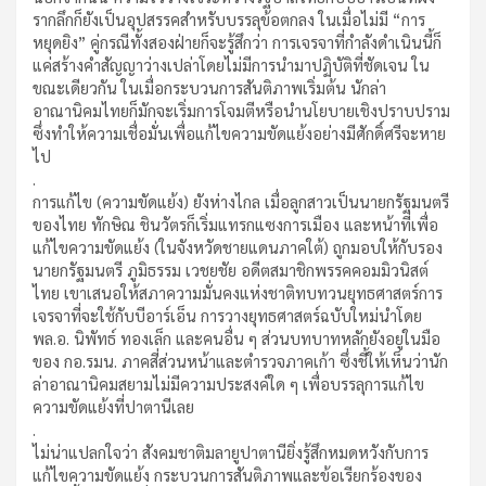
รากลึกก็ยังเป็นอุปสรรคสำหรับบรรลุข้อตกลง ในเมื่อไม่มี “การ
หยุดยิง” คู่กรณีทั้งสองฝ่ายก็จะรู้สึกว่า การเจรจาที่กำลังดำเนินนี้ก็
แค่สร้างคำสัญญาว่างเปล่าโดยไม่มีการนำมาปฏิบัติที่ชัดเจน ใน
ขณะเดียวกัน ในเมื่อกระบวนการสันติภาพเริ่มต้น นักล่า
อาณานิคมไทยก็มักจะเริ่มการโจมตีหรือนำนโยบายเชิงปราบปราม
ซึ่งทำให้ความเชื่อมั่นเพื่อแก้ไขความขัดแย้งอย่างมีศักดิ์ศรีจะหาย
ไป
.
การแก้ไข (ความขัดแย้ง) ยังห่างไกล เมื่อลูกสาวเป็นนายกรัฐมนตรี
ของไทย ทักษิณ ชินวัตรก็เริ่มแทรกแซงการเมือง และหน้าที่เพื่อ
แก้ไขความขัดแย้ง (ในจังหวัดชายแดนภาคใต้) ถูกมอบให้กับรอง
นายกรัฐมนตรี ภูมิธรรม เวชยชัย อดีตสมาชิกพรรคคอมมิวนิสต์
ไทย เขาเสนอให้สภาความมั่นคงแห่งชาติทบทวนยุทธศาสตร์การ
เจรจาที่จะใช้กับบีอาร์เอ็น การวางยุทธศาสตร์ฉบับใหม่นำโดย
พล.อ. นิพัทธ์ ทองเล็ก และคนอื่น ๆ ส่วนบทบาทหลักยังอยู่ในมือ
ของ กอ.รมน. ภาคสี่ส่วนหน้าและตำรวจภาคเก้า ซึ่งชี้ให้เห็นว่านัก
ล่าอาณานิคมสยามไม่มีความประสงค์ใด ๆ เพื่อบรรลุการแก้ไข
ความขัดแย้งที่ปาตานีเลย
.
ไม่น่าแปลกใจว่า สังคมชาติมลายูปาตานียิ่งรู้สึกหมดหวังกับการ
แก้ไขความขัดแย้ง กระบวนการสันติภาพและข้อเรียกร้องของ