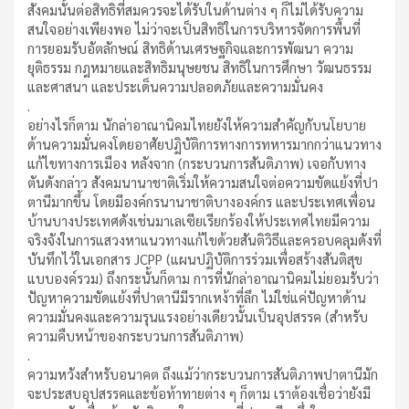
สังคมนั้นต่อสิทธิที่สมควรจะได้รับในด้านต่าง ๆ ก็ไม่ได้รับความ
สนใจอย่างเพียงพอ ไม่ว่าจะเป็นสิทธิในการบริหารจัดการพื้นที่
การยอมรับอัตลักษณ์ สิทธิด้านเศรษฐกิจและการพัฒนา ความ
ยุติธรรม กฎหมายและสิทธิมนุษยชน สิทธิในการศึกษา วัฒนธรรม
และศาสนา และประเด็นความปลอดภัยและความมั่นคง
.
อย่างไรก็ตาม นักล่าอาณานิคมไทยยังให้ความสำคัญกับนโยบาย
ด้านความมั่นคงโดยอาศัยปฏิบัติการทางการทหารมากกว่าแนวทาง
แก้ไขทางการเมือง หลังจาก (กระบวนการสันติภาพ) เจอกับทาง
ตันดังกล่าว สังคมนานาชาติเริ่มให้ความสนใจต่อความขัดแย้งที่ปา
ตานีมากขึ้น โดยมีองค์กรนานาชาติบางองค์กร และประเทศเพื่อน
บ้านบางประเทศดังเช่นมาเลเซียเรียกร้องให้ประเทศไทยมีความ
จริงจังในการแสวงหาแนวทางแก้ไขด้วยสันติวิธีและครอบคลุมดังที่
บันทึกไว้ในเอกสาร JCPP (แผนปฏิบัติการร่วมเพื่อสร้างสันติสุข
แบบองค์รวม) ถึงกระนั้นก็ตาม การที่นักล่าอาณานิคมไม่ยอมรับว่า
ปัญหาความขัดแย้งที่ปาตานีมีรากเหง้าที่ลึก ไม่ใช่แค่ปัญหาด้าน
ความมั่นคงและความรุนแรงอย่างเดียวนั้นเป็นอุปสรรค (สำหรับ
ความคืบหน้าของกระบวนการสันติภาพ)
.
ความหวังสำหรับอนาคต ถึงแม้ว่ากระบวนการสันติภาพปาตานีมัก
จะประสบอุปสรรคและข้อท้าทายต่าง ๆ ก็ตาม เราต้องเชื่อว่ายังมี