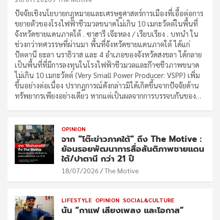
ปัจจัยเชิงนโยบายกฎหมายและเศรษฐศาสตร์การเมืองที่เอื้อต่อการ
ขยายตัวของโรงไฟฟ้าชีวมวลขนาดไม่เกิน 10 เมกะวัตต์ในพื้นที่
จังหวัดชายแดนภาคใต้ . ซาฮารี เจ๊ะหลง / เรียบเรียง . บทนำ ใน
ช่วงกว่าทศวรรษที่ผ่านมา พื้นที่จังหวัดชายแดนภาคใต้ ได้แก่
ปัตตานี ยะลา นราธิวาส และ 4 อำเภอของจังหวัดสงขลา ได้กลาย
เป็นพื้นที่ที่มีการลงทุนในโรงไฟฟ้าชีวมวลและก๊าซชีวภาพขนาด
ไม่เกิน 10 เมกะวัตต์ (Very Small Power Producer: VSPP) เพิ่ม
ขึ้นอย่างต่อเนื่อง ปรากฏการณ์ดังกล่าวมิได้เกิดขึ้นจากปัจจัยด้าน
ทรัพยากรเพียงอย่างเดียว หากแต่เป็นผลจากการบรรจบกันของ…
OPINION
จาก “โต๊ะข่าวภาคใต้” ถึง The Motive :
ย้อนรอยพัฒนาการสื่อสันติภาพชายแดน
ใต้/ปาตานี กว่า 21 ปี
18/07/2026
The Motive
LIFESTYLE
OPINION
SOCIAL&CULTURE
นัน “กาแฟ เสียงเพลง และโอกาส”