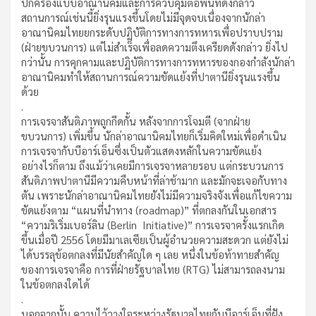
ปกครองแบบอาณานิคมและการควบคุมต่อพื้นที่ดังกล่าว
สถานการณ์เช่นนี้ยิ่งรุนแรงขึ้นโดยไม่มีจุดจบเนื่องจากนักล่า
อาณานิคมไทยยกระดับปฏิบัติการทางการทหารเพื่อปราบปราม
(ฝ่ายขบวนการ) แต่ไม่สำเร็จเพื่อลดความตึงเครียดดังกล่าว ยิ่งไป
กว่านั้น การคุกคามและปฏิบัติการทางการทหารของกองกำลังนักล่า
อาณานิคมทำให้สถานการณ์ความขัดแย้งที่ปาตานียิ่งรุนแรงขึ้น
ด้วย
.
การเจรจาสันติภาพถูกกีดกั้น หลังจากการโจมตี (จากฝ่าย
ขบวนการ) เพิ่มขึ้น นักล่าอาณานิคมไทยก็เริ่มคิดใหม่เพื่อดำเนิน
การเจรจากับบีอาร์เอ็นซึ่งเป็นตัวแสดงหลักในความขัดแย้ง
อย่างไรก็ตาม ถึงแม้ว่าเคยมีการเจรจาหลายรอบ แต่กระบวนการ
สันติภาพปาตานีมีความคืบหน้าที่ล่าช้ามาก และมักจะเจอกับทาง
ตัน เพราะนักล่าอาณานิคมไทยยังไม่มีความจริงจังเพื่อแก้ไขความ
ขัดแย้งตาม “แผนที่นำทาง (roadmap)” ที่ตกลงกันในเอกสาร
“ความริเริ่มเบอร์ลิน (Berlin Initiative)” การเจรจาครั้งแรกเกิด
ขึ้นเมื่อปี 2556 โดยมีมาเลเซียเป็นผู้อำนวยความสะดวก แต่ยังไม่
ได้บรรลุข้อตกลงที่มีนัยสำคัญใด ๆ เลย หนึ่งในข้อท้าทายสำคัญ
ของการเจรจาคือ การที่ฝ่ายรัฐบาลไทย (RTG) ไม่สามารถลงนาม
ในข้อตกลงใดได้
.
นอกจากนั้น ความไว้วางใจระหว่างรัฐบาลไทยกับบีอาร์เอ็นที่ฝัง