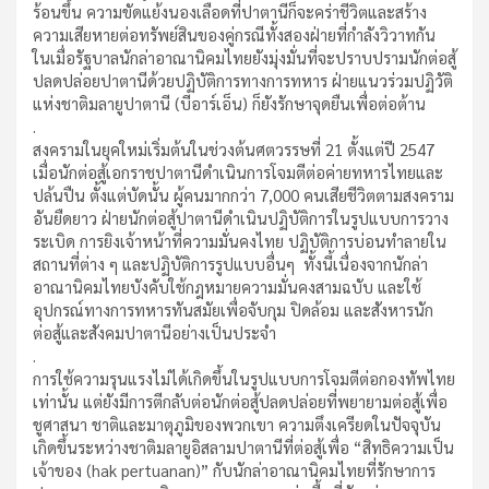
ร้อนขึ้น ความขัดแย้งนองเลือดที่ปาตานีก็จะคร่าชีวิตและสร้าง
ความเสียหายต่อทรัพย์สินของคู่กรณีทั้งสองฝ่ายที่กำลังวิวาทกัน
ในเมื่อรัฐบาลนักล่าอาณานิคมไทยยังมุ่งมั่นที่จะปราบปรามนักต่อสู้
ปลดปล่อยปาตานีด้วยปฏิบัติการทางการทหาร ฝ่ายแนวร่วมปฏิวัติ
แห่งชาติมลายูปาตานี (บีอาร์เอ็น) ก็ยังรักษาจุดยืนเพื่อต่อต้าน
.
สงครามในยุคใหม่เริ่มต้นในช่วงต้นศตวรรษที่ 21 ตั้งแต่ปี 2547
เมื่อนักต่อสู้เอกราชปาตานีดำเนินการโจมตีต่อค่ายทหารไทยและ
ปล้นปืน ตั้งแต่บัดนั้น ผู้คนมากกว่า 7,000 คนเสียชีวิตตามสงคราม
อันยืดยาว ฝ่ายนักต่อสู้ปาตานีดำเนินปฏิบัติการในรูปแบบการวาง
ระเบิด การยิงเจ้าหน้าที่ความมั่นคงไทย ปฏิบัติการบ่อนทำลายใน
สถานที่ต่าง ๆ และปฏิบัติการรูปแบบอื่นๆ ทั้งนี้เนื่องจากนักล่า
อาณานิคมไทยบังคับใช้กฎหมายความมั่นคงสามฉบับ และใช้
อุปกรณ์ทางการทหารทันสมัยเพื่อจับกุม ปิดล้อม และสังหารนัก
ต่อสู้และสังคมปาตานีอย่างเป็นประจำ
.
การใช้ความรุนแรงไม่ได้เกิดขึ้นในรูปแบบการโจมตีต่อกองทัพไทย
เท่านั้น แต่ยังมีการตีกลับต่อนักต่อสู้ปลดปล่อยที่พยายามต่อสู้เพื่อ
ชูศาสนา ชาติและมาตุภูมิของพวกเขา ความตึงเครียดในปัจจุบัน
เกิดขึ้นระหว่างชาติมลายูอิสลามปาตานีที่ต่อสู้เพื่อ “สิทธิความเป็น
เจ้าของ (hak pertuanan)” กับนักล่าอาณานิคมไทยที่รักษาการ