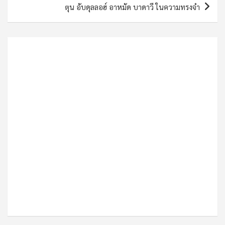
ตุน อับดุลลอฮ์ อาหมัด บาดาวี ในความทรงจำ