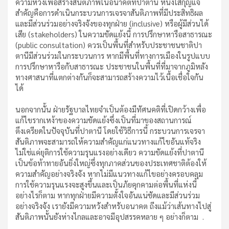
ความหวังเพื่อสร้างสันติภาพในอนาคตที่ปาตานี หนึ่งใสกุญแจ
สำคัญคือการดำเนินกระบวนการเจรจาสันติภาพที่มีประสิทธิผล
และมีส่วนร่วมอย่างจริงจังของทุกฝ่าย (inclusive) หรือผู้มีส่วนได้
เสีย (stakeholders) ในความขัดแย้งนี้ การปรึกษาหารือสาธารณะ
(public consultation) ควรเป็นพื้นที่สำหรับประชาชนชาติปา
ตานีมีส่วนร่วมในกระบวนการ หากมีพื้นที่ทางการเมืองในรูปแบบ
การปรึกษาหารือกับสาธารณะ ประชาชนในพื้นที่ที่มาจากภูมิหลัง
ทางศาสนาที่แตกต่างกันก็จะสามารถสร้างความไว้เนื้อเชื่อใจกัน
ได้
นอกจากนั้น ฝ่ายรัฐบาลไทยจำเป็นต้องมีทัศนคติที่เปิดกว้างเพื่อ
แก้ไขรากเหง้าของความขัดแย้งซึ่งเป็นที่มาของสถานการณ์
ตึงเครียดในปัจจุบันที่ปาตานี โดยใช้วิธีการนี้ กระบวนการเจรจา
สันติภาพจะสามารถให้ความสำคัญแก่แนวทางแก้ไขอันแท้จริง
ไม่ใช่แค่ยุติการใช้ความรุนแรงอย่างเดียว ความขัดแย้งที่ปาตานี
เป็นข้อท้าทายอันยิ่งใหญ่ซึ่งทุกภาคส่วนของประเทศชาติต้องให้
ความสำคัญอย่างจริงจัง หากไม่มีแนวทางแก้ไขอย่างครอบคลุม
การใช้ความรุนแรงจะสูงขึ้นและเป็นภัยคุกคามต่อพื้นที่แห่งนี้
อย่างไรก็ตาม หากทุกฝ่ายมีความตั้งใจอันแน่ชัดและมีส่วนร่วม
อย่างจริงจัง เรายังมีความหวังสำหรับอนาคต ถีงแม้ว่าเส้นทางไปสู่
สันติภาพนั้นยังห่างไกลและอาจมีอุปสรรคหลาย ๆ อย่างก็ตาม .
.