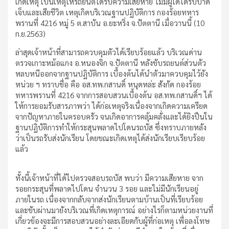
เกิดเหตุ เป็นเหตุให้รถยนต์ได้รับความเสียหาย ไม่มีผู้ใดได้รับบาด
เจ็บและเสียชีวิต เหตุเกิดบริเวณฐานปฏิบัติการ กองร้อยทหาร
พรานที่ 4216 หมู่ 5 ต.สาบัน อ.ยะหริ่ง จ.ปัตตานี เมื่อวานนี้ (10
ก.ย.2563)
ล่าสุดเจ้าหน้าที่สามารถควบคุมตัวได้เรียบร้อยแล้ว บริเวณด่าน
ตรวจเกาะหม้อแกง อ.หนองจิก จ.ปัตตานี หลังขับรถยนต์ส่วนตัว
หลบหนีออกจากฐานปฏิบัติการ เบื้องต้นได้นำตัวมาควบคุมไว้ยัง
หน่วย ฯ ทราบชื่อ คือ อส.ทพ.กสานดิ์ หนุดหล่ะ สังกัด กองร้อย
ทหารพรานที่ 4216 จากการสอบสวนเบื้องต้น อส.ทพ.กสานดิ์ฯ ได้
ให้การยอมรับสารภาพว่า ได้ก่อเหตุจริงเนื่องจากเกิดความเครียด
จากปัญหาภายในครอบครัว จนเกิดอาการคลุ้มคลั่งและได้ยิงปืนใน
ฐานปฏิบัติการทำให้กระสุนพลาดไปโดนรถบัส ซึ่งทราบภายหลัง
ว่าเป็นรถรับส่งนักเรียน โดยขณะเกิดเหตุได้ส่งนักเรียบเรียบร้อย
แล้ว
ทั้งนี้เจ้าหน้าที่ได้ไปตรวจสอบรถบัส พบว่า มีความเสียหาย จาก
รอยกระสุนที่พลาดไปโดน จำนวน 3 รอย และไม่มีนักเรียนอยู่
ภายในรถ เนื่องจากกลับจากส่งนักเรียนตามบ้านเป็นที่เรียบร้อย
และขับผ่านมายังบริเวณที่เกิดเหตุการณ์ อย่างไรก็ตามหน่วยงานที่
เกี่ยวข้องจะมีการสอบสวนอย่างละเอียดกับผู้ที่ก่อเหตุ เพื่อลงโทษ