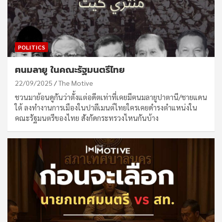
POLITICS
ฅนมลายู ในคณะรัฐมนตรีไทย
22/09/2025
The Motive
ชวนมาย้อนดูกันว่าตั้งแต่อดีตเท่าที่เคยมีฅนมลายูปาตานี/ชายแดน
ใต้ ลงทำงานการเมืองในปาลีเมนต์ไทยใครเคยดำรงตำแหน่งใน
คณะรัฐมนตรีของไทย สังกัดกระทรวงไหนกันบ้าง