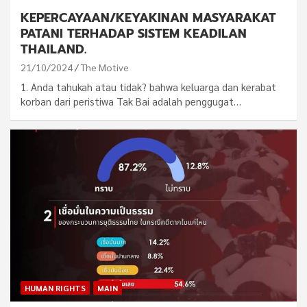
KEPERCAYAAN/KEYAKINAN MASYARAKAT
PATANI TERHADAP SISTEM KEADILAN
THAILAND.
21/10/2024
The Motive
1. Anda tahukah atau tidak? bahwa keluarga dan kerabat
korban dari peristiwa Tak Bai adalah penggugat…
HUMAN RIGHTS
MAIN