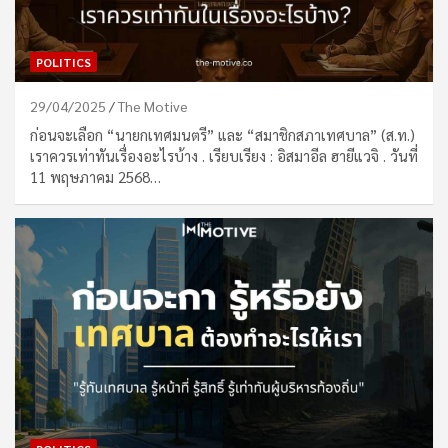
POLITICS
29/04/2025
The Motive
ก่อนจะเลือก “นายกเทศมนตรี” และ “สมาชิกสภาเทศบาล” (ส.ท.)
เราควรเท่าทันเรื่องอะไรบ้าง . เรียบเรียง : อิสมาอีล ฮายีแวจิ . วันที่
11 พฤษภาคม 2568…