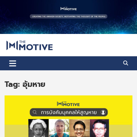
Skip
to
content
The Motive
The Motive 1
Tag:
อุ้มหาย