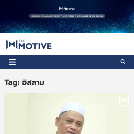
Skip
to
content
The Motive
The Motive 1
Tag:
อิสลาม