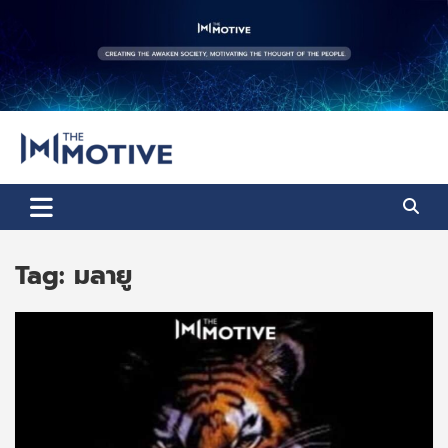
Skip
to
content
The Motive
The Motive 1
Tag:
มลายู