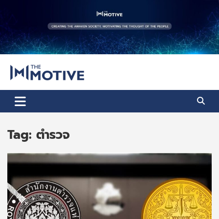
Skip
to
content
The Motive
The Motive 1
Tag:
ตำรวจ