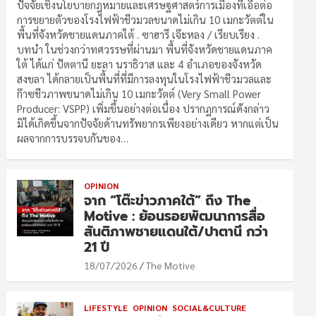
ปัจจัยเชิงนโยบายกฎหมายและเศรษฐศาสตร์การเมืองที่เอื้อต่อ
การขยายตัวของโรงไฟฟ้าชีวมวลขนาดไม่เกิน 10 เมกะวัตต์ใน
พื้นที่จังหวัดชายแดนภาคใต้ . ซาฮารี เจ๊ะหลง / เรียบเรียง .
บทนำ ในช่วงกว่าทศวรรษที่ผ่านมา พื้นที่จังหวัดชายแดนภาค
ใต้ ได้แก่ ปัตตานี ยะลา นราธิวาส และ 4 อำเภอของจังหวัด
สงขลา ได้กลายเป็นพื้นที่ที่มีการลงทุนในโรงไฟฟ้าชีวมวลและ
ก๊าซชีวภาพขนาดไม่เกิน 10 เมกะวัตต์ (Very Small Power
Producer: VSPP) เพิ่มขึ้นอย่างต่อเนื่อง ปรากฏการณ์ดังกล่าว
มิได้เกิดขึ้นจากปัจจัยด้านทรัพยากรเพียงอย่างเดียว หากแต่เป็น
ผลจากการบรรจบกันของ…
OPINION
จาก “โต๊ะข่าวภาคใต้” ถึง The
Motive : ย้อนรอยพัฒนาการสื่อ
สันติภาพชายแดนใต้/ปาตานี กว่า
21 ปี
18/07/2026
The Motive
LIFESTYLE
OPINION
SOCIAL&CULTURE