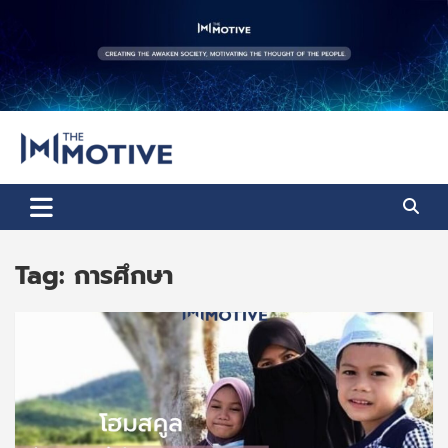
Skip
to
content
The Motive
The Motive 1
Tag:
การศึกษา