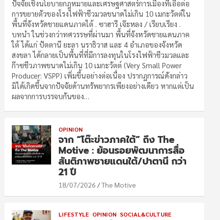
ปัจจัยเชิงนโยบายกฎหมายและเศรษฐศาสตร์การเมืองที่เอื้อต่อ
การขยายตัวของโรงไฟฟ้าชีวมวลขนาดไม่เกิน 10 เมกะวัตต์ใน
พื้นที่จังหวัดชายแดนภาคใต้ . ซาฮารี เจ๊ะหลง / เรียบเรียง .
บทนำ ในช่วงกว่าทศวรรษที่ผ่านมา พื้นที่จังหวัดชายแดนภาค
ใต้ ได้แก่ ปัตตานี ยะลา นราธิวาส และ 4 อำเภอของจังหวัด
สงขลา ได้กลายเป็นพื้นที่ที่มีการลงทุนในโรงไฟฟ้าชีวมวลและ
ก๊าซชีวภาพขนาดไม่เกิน 10 เมกะวัตต์ (Very Small Power
Producer: VSPP) เพิ่มขึ้นอย่างต่อเนื่อง ปรากฏการณ์ดังกล่าว
มิได้เกิดขึ้นจากปัจจัยด้านทรัพยากรเพียงอย่างเดียว หากแต่เป็น
ผลจากการบรรจบกันของ…
OPINION
จาก “โต๊ะข่าวภาคใต้” ถึง The
Motive : ย้อนรอยพัฒนาการสื่อ
สันติภาพชายแดนใต้/ปาตานี กว่า
21 ปี
18/07/2026
The Motive
LIFESTYLE
OPINION
SOCIAL&CULTURE