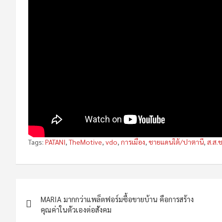
Tags:
PATANI
,
TheMotive
,
vdo
,
การเมือง
,
ชายแดนใต้/ปาตานี
,
ส.ส.
Post
MARIA มากกว่าแพล็ตฟอร์มซื้อขายบ้าน คือการสร้าง
navigation
คุณค่าในตัวเองต่อสังคม