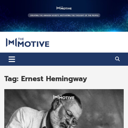
Skip
to
content
The Motive
The Motive 1
Tag:
Ernest Hemingway