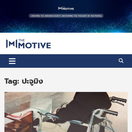
Skip
to
content
The Motive
The Motive 1
Tag:
ปะจูมิง