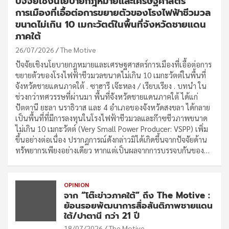
ปัจจัยเชิงนโยบายกฎหมายและเศรษฐศาสตร์
การเมืองที่เอื้อต่อการขยายตัวของโรงไฟฟ้าชีวมวล
ขนาดไม่เกิน 10 เมกะวัตต์ในพื้นที่จังหวัดชายแดน
ภาคใต้
26/07/2026
The Motive
ปัจจัยเชิงนโยบายกฎหมายและเศรษฐศาสตร์การเมืองที่เอื้อต่อการ
ขยายตัวของโรงไฟฟ้าชีวมวลขนาดไม่เกิน 10 เมกะวัตต์ในพื้นที่
จังหวัดชายแดนภาคใต้ . ซาฮารี เจ๊ะหลง / เรียบเรียง . บทนำ ใน
ช่วงกว่าทศวรรษที่ผ่านมา พื้นที่จังหวัดชายแดนภาคใต้ ได้แก่
ปัตตานี ยะลา นราธิวาส และ 4 อำเภอของจังหวัดสงขลา ได้กลาย
เป็นพื้นที่ที่มีการลงทุนในโรงไฟฟ้าชีวมวลและก๊าซชีวภาพขนาด
ไม่เกิน 10 เมกะวัตต์ (Very Small Power Producer: VSPP) เพิ่ม
ขึ้นอย่างต่อเนื่อง ปรากฏการณ์ดังกล่าวมิได้เกิดขึ้นจากปัจจัยด้าน
ทรัพยากรเพียงอย่างเดียว หากแต่เป็นผลจากการบรรจบกันของ…
OPINION
จาก “โต๊ะข่าวภาคใต้” ถึง The Motive :
ย้อนรอยพัฒนาการสื่อสันติภาพชายแดน
ใต้/ปาตานี กว่า 21 ปี
18/07/2026
The Motive