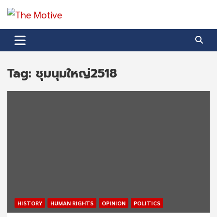
Skip
to
The Motive
content
The Motive 1
Tag:
ชุมนุมใหญ่2518
HISTORY
HUMAN RIGHTS
OPINION
POLITICS