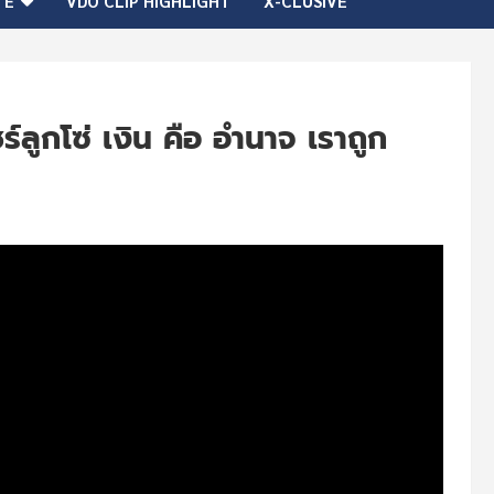
TE
VDO CLIP HIGHLIGHT
X-CLUSIVE
ูกโซ่ เงิน คือ อำนาจ เราถูก