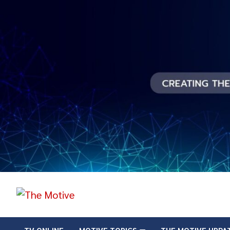
Skip
to
content
The Motive
The Motive 1