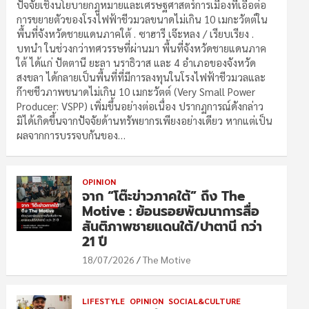
ปัจจัยเชิงนโยบายกฎหมายและเศรษฐศาสตร์การเมืองที่เอื้อต่อ
การขยายตัวของโรงไฟฟ้าชีวมวลขนาดไม่เกิน 10 เมกะวัตต์ใน
พื้นที่จังหวัดชายแดนภาคใต้ . ซาฮารี เจ๊ะหลง / เรียบเรียง .
บทนำ ในช่วงกว่าทศวรรษที่ผ่านมา พื้นที่จังหวัดชายแดนภาค
ใต้ ได้แก่ ปัตตานี ยะลา นราธิวาส และ 4 อำเภอของจังหวัด
สงขลา ได้กลายเป็นพื้นที่ที่มีการลงทุนในโรงไฟฟ้าชีวมวลและ
ก๊าซชีวภาพขนาดไม่เกิน 10 เมกะวัตต์ (Very Small Power
Producer: VSPP) เพิ่มขึ้นอย่างต่อเนื่อง ปรากฏการณ์ดังกล่าว
มิได้เกิดขึ้นจากปัจจัยด้านทรัพยากรเพียงอย่างเดียว หากแต่เป็น
ผลจากการบรรจบกันของ…
OPINION
จาก “โต๊ะข่าวภาคใต้” ถึง The
Motive : ย้อนรอยพัฒนาการสื่อ
สันติภาพชายแดนใต้/ปาตานี กว่า
21 ปี
18/07/2026
The Motive
LIFESTYLE
OPINION
SOCIAL&CULTURE