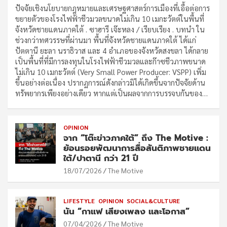
ปัจจัยเชิงนโยบายกฎหมายและเศรษฐศาสตร์การเมืองที่เอื้อต่อการ
ขยายตัวของโรงไฟฟ้าชีวมวลขนาดไม่เกิน 10 เมกะวัตต์ในพื้นที่
จังหวัดชายแดนภาคใต้ . ซาฮารี เจ๊ะหลง / เรียบเรียง . บทนำ ใน
ช่วงกว่าทศวรรษที่ผ่านมา พื้นที่จังหวัดชายแดนภาคใต้ ได้แก่
ปัตตานี ยะลา นราธิวาส และ 4 อำเภอของจังหวัดสงขลา ได้กลาย
เป็นพื้นที่ที่มีการลงทุนในโรงไฟฟ้าชีวมวลและก๊าซชีวภาพขนาด
ไม่เกิน 10 เมกะวัตต์ (Very Small Power Producer: VSPP) เพิ่ม
ขึ้นอย่างต่อเนื่อง ปรากฏการณ์ดังกล่าวมิได้เกิดขึ้นจากปัจจัยด้าน
ทรัพยากรเพียงอย่างเดียว หากแต่เป็นผลจากการบรรจบกันของ…
OPINION
จาก “โต๊ะข่าวภาคใต้” ถึง The Motive :
ย้อนรอยพัฒนาการสื่อสันติภาพชายแดน
ใต้/ปาตานี กว่า 21 ปี
18/07/2026
The Motive
LIFESTYLE
OPINION
SOCIAL&CULTURE
นัน “กาแฟ เสียงเพลง และโอกาส”
07/04/2026
The Motive